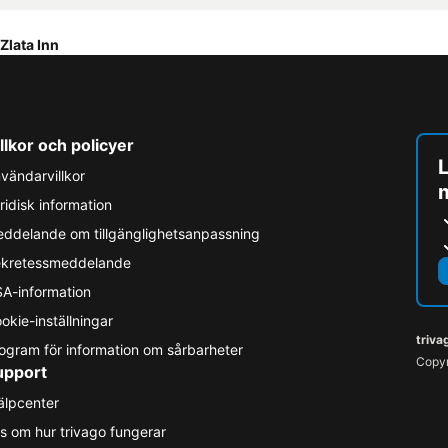
Zlata Inn
llkor och policyer
L
vändarvillkor
ridisk information
ddelande om tillgänglighetsanpassning
kretessmeddelande
A-information
okie-inställningar
triva
ogram för information om sårbarheter
Copyr
upport
älpcenter
s om hur trivago fungerar