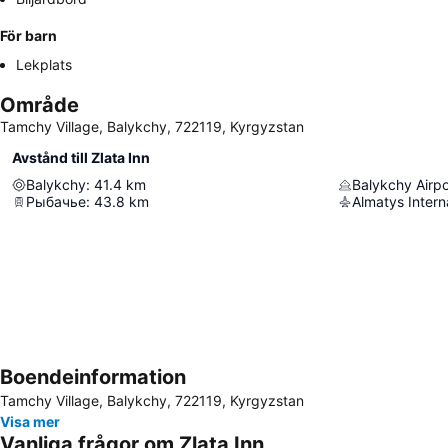
För barn
Lekplats
Område
Tamchy Village, Balykchy, 722119, Kyrgyzstan
Avstånd till Zlata Inn
Balykchy
:
41.4
km
Balykchy Airpo
Рыбачье
:
43.8
km
Almatys Intern
Boendeinformation
Tamchy Village, Balykchy, 722119, Kyrgyzstan
Visa mer
Vanliga frågor om Zlata Inn