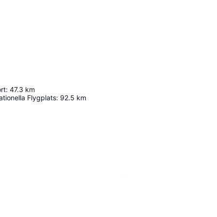
rt
:
47.3
km
ationella Flygplats
:
92.5
km
Förstora kartan