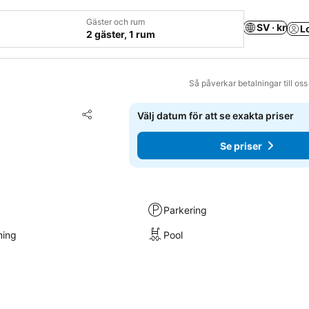
Gäster och rum
SV · kr
L
2 gäster, 1 rum
Så påverkar betalningar till os
Lägg till i Mina Favoriter
Välj datum för att se exakta priser
Dela
Se priser
Parkering
ning
Pool