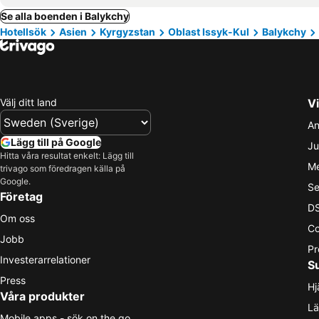
Se alla boenden i Balykchy
Hotellsök
Asien
Kyrgyzstan
Oblast Issyk-Kul
Balykchy
Välj ditt land
Vi
An
Lägg till på Google
Ju
Hitta våra resultat enkelt: Lägg till
Me
trivago som föredragen källa på
Google.
Se
Företag
DS
Om oss
Co
Jobb
Pr
Investerarrelationer
S
Press
Hj
Våra produkter
Lä
Mobile apps - sök on the go