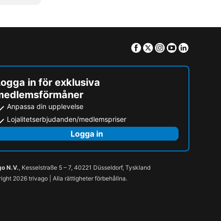
Facebook
Twitter
Instagram
Youtube
Linkedin
ogga in för exklusiva
medlemsförmåner
Anpassa din upplevelse
Lojalitetserbjudanden/medlemspriser
Logga in
go N.V.
, Kesselstraße 5 – 7, 40221 Düsseldorf, Tyskland
ight 2026 trivago | Alla rättigheter förbehållna.