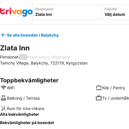
Destination
Från/till
Välj datum
Se alla boenden i Balykchy
Zlata Inn
Pensionat
Inget betyg tillgängligt
/
Tamchy Village, Balykchy, 722119, Kyrgyzstan
Toppbekvämligheter
WiFi
Kök / Pentry
Balkong / Terrass
Tv / underhåll
Rum för icke-rökare
Alla bekvämligheter
Bekvämligheter på boendet