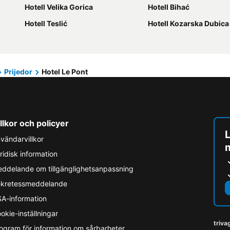
Hotell Velika Gorica
Hotell Bihać
Hotell Teslić
Hotell Kozarska Dubica
Prijedor
Hotel Le Pont
llkor och policyer
L
vändarvillkor
ridisk information
ddelande om tillgänglighetsanpassning
kretessmeddelande
A-information
okie-inställningar
triva
ogram för information om sårbarheter