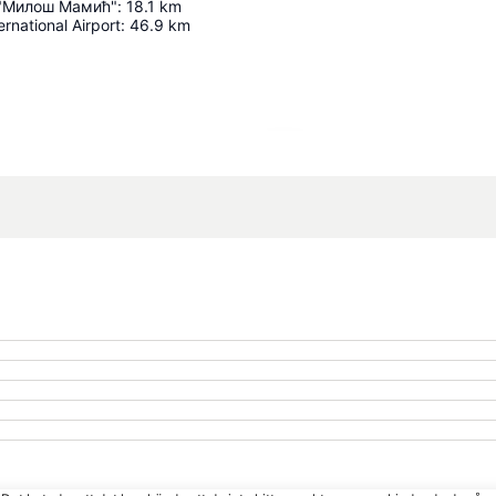
 "Милош Мамић"
:
18.1
km
ernational Airport
:
46.9
km
Förstora kartan