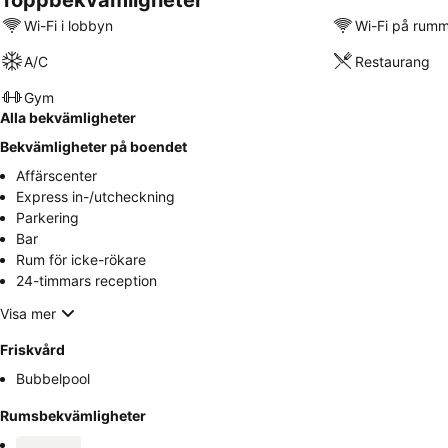
Toppbekvämligheter
Wi-Fi i lobbyn
Wi-Fi på rum
A/C
Restaurang
Gym
Alla bekvämligheter
Bekvämligheter på boendet
Affärscenter
Express in-/utcheckning
Parkering
Bar
Rum för icke-rökare
24-timmars reception
Visa mer
Friskvård
Bubbelpool
Rumsbekvämligheter