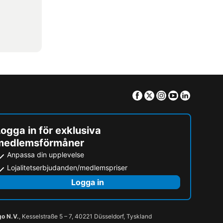
Facebook
Twitter
Instagram
Youtube
Linkedin
ogga in för exklusiva
medlemsförmåner
Anpassa din upplevelse
Lojalitetserbjudanden/medlemspriser
Logga in
go N.V.
, Kesselstraße 5 – 7, 40221 Düsseldorf, Tyskland