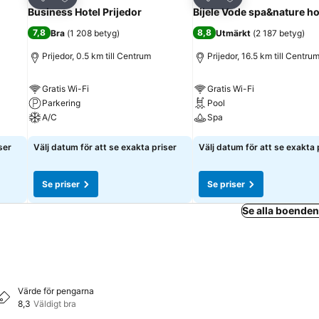
Dela
Dela
Business Hotel Prijedor
Bijele Vode spa&nature ho
7,8
8,8
Bra
(
1 208 betyg
)
Utmärkt
(
2 187 betyg
)
Prijedor, 0.5 km till Centrum
Prijedor, 16.5 km till Centru
Gratis Wi-Fi
Gratis Wi-Fi
Parkering
Pool
A/C
Spa
Se priser
Se priser
ser
Välj datum för att se exakta priser
Välj datum för att se exakta 
Se priser
Se priser
Se alla boenden 
Värde för pengarna
8,3
Väldigt bra