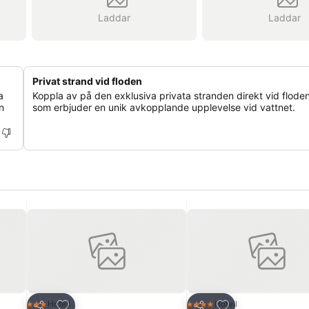
Laddar
Laddar
Privat strand vid floden
a
Koppla av på den exklusiva privata stranden direkt vid flode
n
som erbjuder en unik avkopplande upplevelse vid vattnet.
riter
Lägg till i Mina Favoriter
Lägg till i Mina Fa
Hotell
Hotell
3 Stjärnor
4 Stjärnor