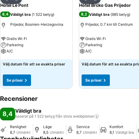
Dela
Dela
Hotel Le Pont
Hotel Brcko Gas Prijedor
8,4
8,2
Väldigt bra
(
1 522 betyg
)
Väldigt bra
(
985 betyg
)
Prijedor, Bosnien-Herzegovina
Prijedor, 0.7 km till Centrum
Gratis Wi-Fi
Gratis Wi-Fi
Parkering
Parkering
A/C
A/C
Se priser
Se priser
Välj datum för att se exakta priser
Välj datum för att se exakta pri
Se priser
Se priser
Recensioner
Väldigt bra
8,4
baserat på 1 522 betyg från stora
webbplatser
Renlighet
Läge
Service
Komfort
8,7
Utmärkt
8,5
Utmärkt
8,7
Utmärkt
8,1
Väldigt bra