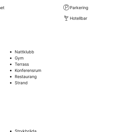
met
Parkering
Hotellbar
Nattklubb
Gym
Terrass
Konferensrum
Restaurang
Strand
Strykbräda