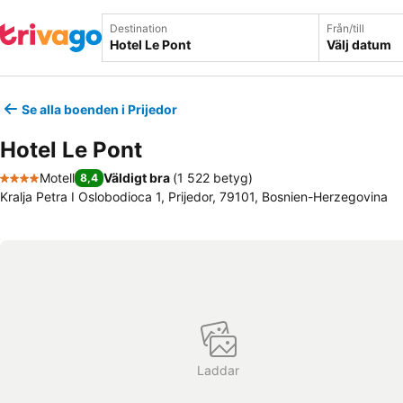
Destination
Från/till
Välj datum
Se alla boenden i Prijedor
Hotel Le Pont
Motell
Väldigt bra
(
1 522 betyg
)
8,4
4 Stjärnor
Kralja Petra I Oslobodioca 1, Prijedor, 79101, Bosnien-Herzegovina
Laddar