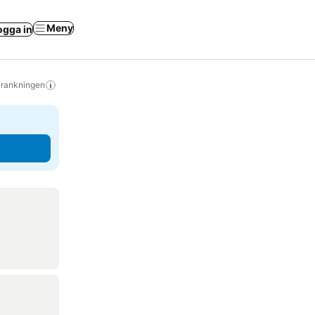
Meny
ogga in
s rankningen