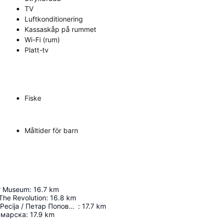
TV
Luftkonditionering
Kassaskåp på rummet
Wi-Fi (rum)
Platt-tv
Fiske
Måltider för barn
r Museum
:
16.7
km
he Revolution
:
16.8
km
Petar Popović Pecija / Петар Поповић Пеција
:
17.7
km
Омарска
:
17.9
km