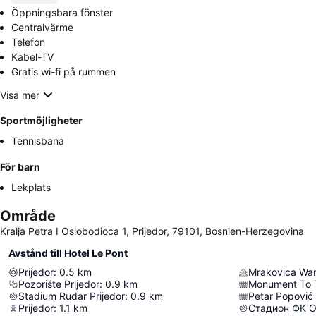
Öppningsbara fönster
Centralvärme
Telefon
Kabel-TV
Gratis wi-fi på rummen
Visa mer
Sportmöjligheter
Tennisbana
För barn
Lekplats
Område
Kralja Petra I Oslobodioca 1, Prijedor, 79101, Bosnien-Herzegovina
Avstånd till Hotel Le Pont
Prijedor
:
0.5
km
Mrakovica Wa
Pozorište Prijedor
:
0.9
km
Monument To T
Stadium Rudar Prijedor
:
0.9
km
Prijedor
:
1.1
km
Стадион ФК 