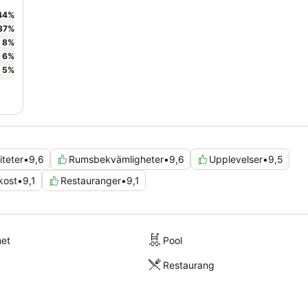
44
%
37
%
8
%
6
%
5
%
teter
•
9,6
Rumsbekvämligheter
•
9,6
Upplevelser
•
9,5
kost
•
9,1
Restauranger
•
9,1
met
Pool
Restaurang