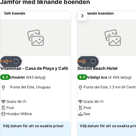
Jämför med liknande boenden
Valt boende
Liknande boenden
nästa
Lägg till i Mina Favoriter
Lägg till i Mina Favo
Hotell
Hotell
4 Stjärnor
3 Stjärnor
Dela
Dela
Vitaminas - Casa de Playa y Café
Sunset Beach Hotel
8,5
8,0
Utmärkt
(
945 betyg
)
Väldigt bra
(
4 493 betyg
)
Punta del Este, Uruguay
Punta del Este, 1.3 km till Cent
Gratis Wi-Fi
Gratis Wi-Fi
Pool
Pool
Husdjur tillåtna
Spa
Välj datum för att se exakta priser
Välj datum för att se exakta pri