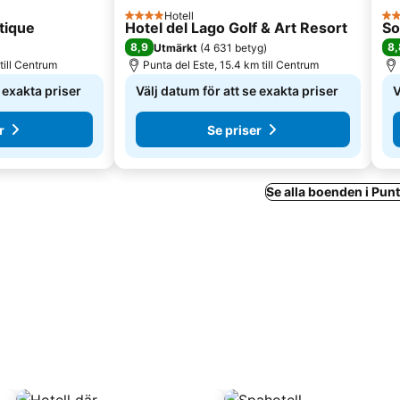
Hotell
4 Stjärnor
5 S
tique
Hotel del Lago Golf & Art Resort
So
8,9
8,
Utmärkt
(
4 631 betyg
)
till Centrum
Punta del Este, 15.4 km till Centrum
e exakta priser
Välj datum för att se exakta priser
V
r
Se priser
Se alla boenden i Punt