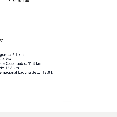
Garderob
ay
agones
:
6.1
km
9.4
km
r de Casapueblo
:
11.3
km
ch
:
12.3
km
Aeropuerto Internacional Laguna del Sauce "Capitán de Corbeta Carlos Curbelo"
:
18.6
km
Förstora kartan