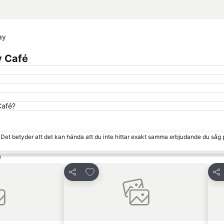
ay
y Café
Café?
. Det betyder att det kan hända att du inte hittar exakt samma erbjudande du såg 
e
 Favoriter
Lägg till i Mina Favoriter
Dela
Del