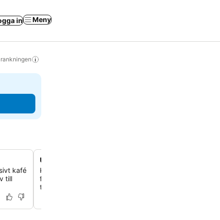
Meny
ogga in
s rankningen
Utomhuspool och solterrass
sivt kafé
Koppla av vid den året runt-öppna utomhuspoolen, en pe
 till
för att svalka dig, kompletterad med en rymlig solterras
trädgårdsområde.