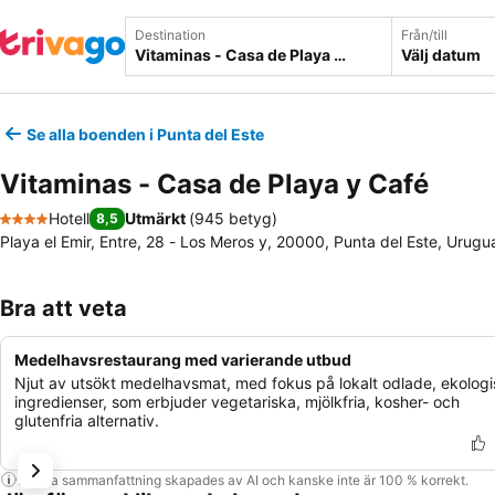
Destination
Från/till
Välj datum
Se alla boenden i Punta del Este
Vitaminas - Casa de Playa y Café
Hotell
Utmärkt
(
945 betyg
)
8,5
4 Stjärnor
Playa el Emir, Entre, 28 - Los Meros y, 20000, Punta del Este, Urugu
Bra att veta
Medelhavsrestaurang med varierande utbud
Njut av utsökt medelhavsmat, med fokus på lokalt odlade, ekolog
ingredienser, som erbjuder vegetariska, mjölkfria, kosher- och
glutenfria alternativ.
Denna sammanfattning skapades av AI och kanske inte är 100 % korrekt.