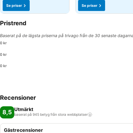
Se priser
Se priser
Pristrend
Baserat på de lägsta priserna på trivago från de 30 senaste dagarn
0 kr
0 kr
0 kr
Recensioner
Utmärkt
8,5
baserat på 945 betyg från stora
webbplatser
Gästrecensioner