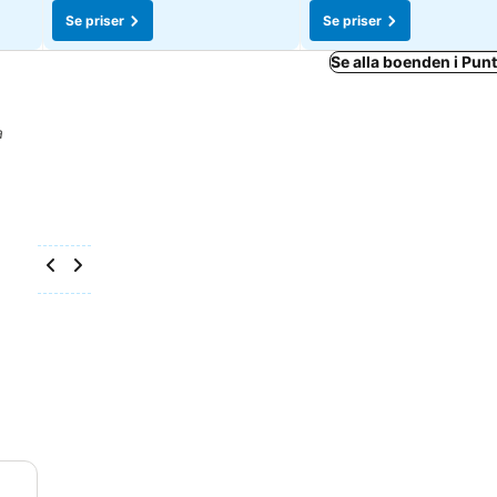
Se priser
Se priser
Se alla boenden i Punt
a