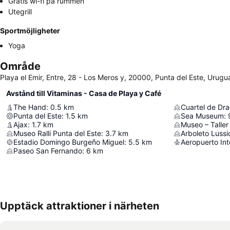
Gratis wi-fi på rummen
Utegrill
Sportmöjligheter
Yoga
Område
Playa el Emir, Entre, 28 - Los Meros y, 20000, Punta del Este, Urugu
Avstånd till Vitaminas - Casa de Playa y Café
The Hand
:
0.5
km
Cuartel de Dr
Punta del Este
:
1.5
km
Sea Museum
:
Ajax
:
1.7
km
Museo – Talle
Museo Ralli Punta del Este
:
3.7
km
Arboleto Lussi
Estadio Domingo Burgeño Miguel
:
5.5
km
Paseo San Fernando
:
6
km
Upptäck attraktioner i närheten