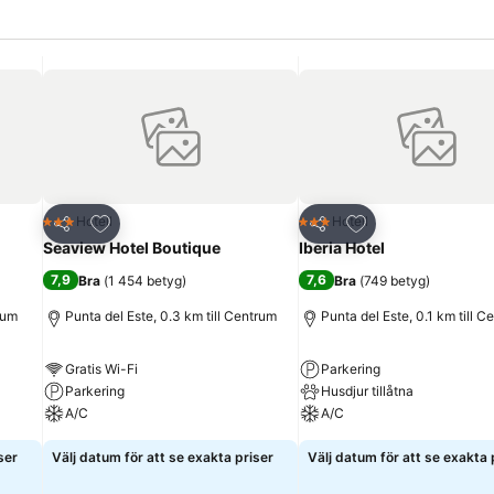
riter
Lägg till i Mina Favoriter
Lägg till i Mina Fa
Hotell
Hotell
3 Stjärnor
3 Stjärnor
Dela
Dela
Seaview Hotel Boutique
Iberia Hotel
7,9
7,6
Bra
(
1 454 betyg
)
Bra
(
749 betyg
)
rum
Punta del Este, 0.3 km till Centrum
Punta del Este, 0.1 km till C
Gratis Wi-Fi
Parkering
Parkering
Husdjur tillåtna
A/C
A/C
ser
Välj datum för att se exakta priser
Välj datum för att se exakta 