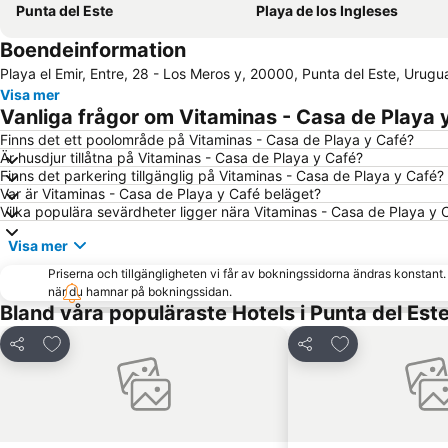
Punta del Este
Playa de los Ingleses
Boendeinformation
Playa el Emir, Entre, 28 - Los Meros y, 20000, Punta del Este, Urugu
Visa mer
Vanliga frågor om Vitaminas - Casa de Playa 
Finns det ett poolområde på Vitaminas - Casa de Playa y Café?
Är husdjur tillåtna på Vitaminas - Casa de Playa y Café?
Finns det parkering tillgänglig på Vitaminas - Casa de Playa y Café?
Var är Vitaminas - Casa de Playa y Café beläget?
Vilka populära sevärdheter ligger nära Vitaminas - Casa de Playa y 
Visa mer
Priserna och tillgängligheten vi får av bokningssidorna ändras konstant
när du hamnar på bokningssidan.
Bland våra populäraste Hotels i Punta del Est
Lägg till i Mina Favoriter
Lägg till i Mina
Dela
Dela