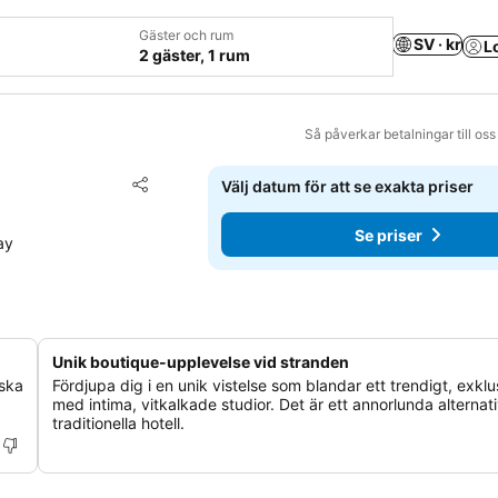
Gäster och rum
SV · kr
L
2 gäster, 1 rum
Så påverkar betalningar till os
Lägg till i Mina Favoriter
Välj datum för att se exakta priser
Dela
Se priser
ay
Unik boutique-upplevelse vid stranden
iska
Fördjupa dig i en unik vistelse som blandar ett trendigt, exklu
med intima, vitkalkade studior. Det är ett annorlunda alternativ
traditionella hotell.