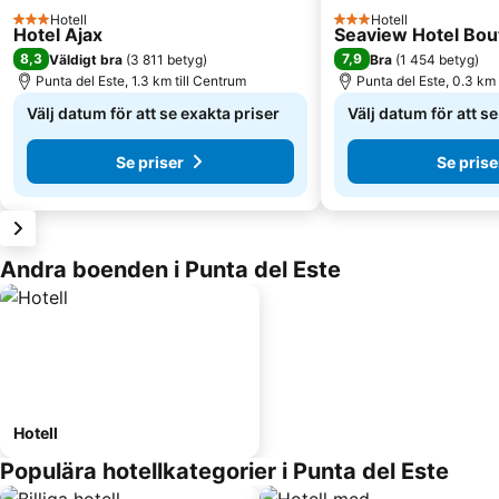
Hotell
Hotell
3 Stjärnor
3 Stjärnor
Hotel Ajax
Seaview Hotel Bou
8,3
7,9
Väldigt bra
(
3 811 betyg
)
Bra
(
1 454 betyg
)
Punta del Este, 1.3 km till Centrum
Punta del Este, 0.3 km 
Välj datum för att se exakta priser
Välj datum för att s
Se priser
Se prise
Andra boenden i Punta del Este
Hotell
Populära hotellkategorier i Punta del Este