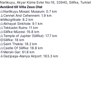
Narlıkuyu, Akyar Küme Evler No:16, 33940, Silifke, Turkiet
Avstånd till Villa Zeus Otel
Narlikuyu Mosaic Museum
:
0.7
km
Cennet And Cehennem
:
1.9
km
Mezgitkale
:
8.2
km
Akhayat Sinkhole
:
9.1
km
Tekkadın Ruins
:
11
km
Silifke Müzesi
:
16.8
km
Temple of Jupiter (Silifke)
:
17.7
km
Silifke
:
18
km
Saint Thekla
:
18.2
km
Castle Of Silifke
:
18.8
km
Mersin Gar
:
61.8
km
Gazipaşa-Alanya Airport
:
163.3
km