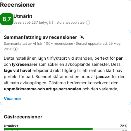
Recensioner
Utmärkt
8,7
baserat på 237 betyg från stora
webbplatser
Sammanfattning av recensioner
Sammanfattat av AI från 100+ recensioner · Senast uppdaterad: 29 May
2026
Detta hotell är en lugn tillflyktsort vid stranden, perfekt för
par
och
lyxresenärer
som söker en avkopplande semester. Dess
läge vid havet
erbjuder direkt tillgång till ett rent och klart hav,
perfekt för bad. Boendet ståtar med en populär
jacuzzi
för den
ultimata avkopplingen. Gästerna berömmer konsekvent den
uppmärksamma och artiga personalen
och den varierade,
fräscha
frukosten
med hembakat bröd och turkiska alternativ.
Visa mer
För den bästa upplevelsen, överväg att boka ett rum på en
högre våning för
fantastisk havsutsikt
.
Gästrecensioner
Utmärkt
72
%