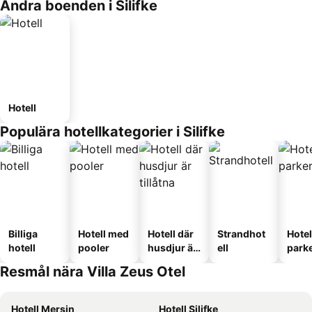
Andra boenden i Silifke
Hotell
Populära hotellkategorier i Silifke
Billiga
Hotell med
Hotell där
Strandhot
Hote
hotell
pooler
husdjur är
ell
park
tillåtna
Resmål nära Villa Zeus Otel
Hotell Mersin
Hotell Silifke