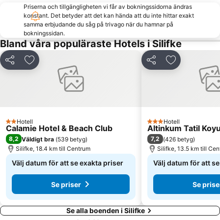
Priserna och tillgängligheten vi får av bokningssidorna ändras
konstant. Det betyder att det kan hända att du inte hittar exakt
samma erbjudande du såg på trivago när du hamnar på
bokningssidan.
Bland våra populäraste Hotels i Silifke
Dela
Lägg till i Mina Favoriter
Dela
Lägg till i Mi
Hotell
Hotell
2 Stjärnor
3 Stjärnor
Calamie Hotel & Beach Club
Altinkum Tatil Koy
8,2
7,2
Väldigt bra
(
539 betyg
)
(
426 betyg
)
Silifke, 18.4 km till Centrum
Silifke, 13.5 km till Ce
Välj datum för att se exakta priser
Välj datum för att s
Se priser
Se prise
Se alla boenden i Silifke