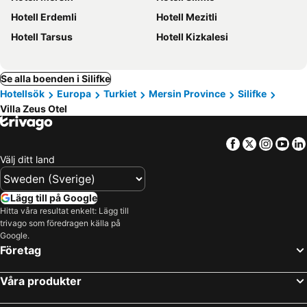
Hotell Erdemli
Hotell Mezitli
Hotell Tarsus
Hotell Kizkalesi
Se alla boenden i Silifke
Hotellsök
Europa
Turkiet
Mersin Province
Silifke
Villa Zeus Otel
Facebook
Twitter
Insta
Yo
Välj ditt land
Lägg till på Google
Hitta våra resultat enkelt: Lägg till
trivago som föredragen källa på
Google.
Företag
Våra produkter