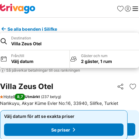
Favoriter
Logga 
Me
Se alla boenden i Silifke
Destination
Villa Zeus Otel
Från/till
Gäster och rum
Välj datum
2 gäster, 1 rum
Så påverkar betalningar till oss rankningen
Villa Zeus Otel
Dela
Läg
Hotell
8,7
Utmärkt
(
237 betyg
)
1 Stjärnor
Narlıkuyu, Akyar Küme Evler No:16, 33940, Silifke, Turkiet
Välj datum för att se exakta priser
Välj datum för att se exakta priser
Se priser
Se priser