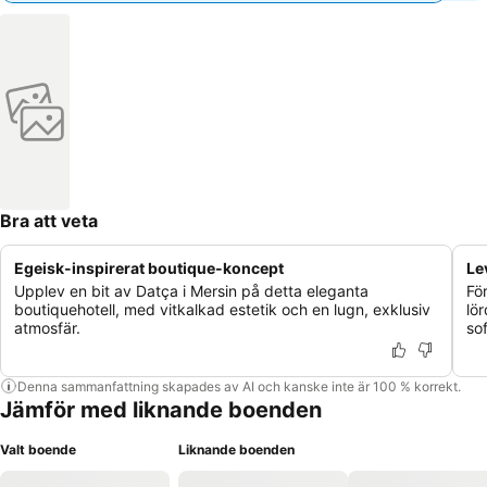
Bra att veta
Egeisk-inspirerat boutique-koncept
Le
Upplev en bit av Datça i Mersin på detta eleganta
Fö
boutiquehotell, med vitkalkad estetik och en lugn, exklusiv
lör
atmosfär.
so
Denna sammanfattning skapades av AI och kanske inte är 100 % korrekt.
Jämför med liknande boenden
Valt boende
Liknande boenden