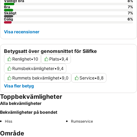
Väldigt bra
8
%
Bra
7
%
Skäligt
7
%
Dålig
6
%
Visa recensioner
Betygsatt över genomsnittet för Silifke
Renlighet
•
10
Plats
•
9,4
Rumsbekvämligheter
•
9,4
Rummets bekvämlighet
•
9,0
Service
•
8,8
Visa fler betyg
Toppbekvämligheter
Alla bekvämligheter
Bekvämligheter på boendet
Hiss
Rumsservice
Område