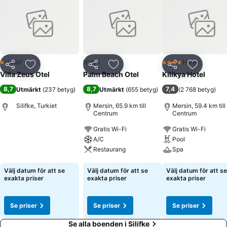
Hotell
Hotell
Hotell
1 Stjärnor
4 Stjärnor
Dela
Lägg till i Mina Favoriter
Dela
Lägg till i Mina Favoriter
Dela
Lägg till
Villa Zeus Otel
Palm Beach Otel
Kilikya Hotel
8,7
8,7
7,4
Utmärkt
(
237 betyg
)
Utmärkt
(
655 betyg
)
(
2 768 betyg
)
Silifke, Turkiet
Mersin, 65.9 km till
Mersin, 59.4 km till
Centrum
Centrum
Gratis Wi-Fi
Gratis Wi-Fi
Se priser
A/C
Pool
Restaurang
Spa
Se priser
Se priser
Välj datum för att se
Välj datum för att se
Välj datum för att se
exakta priser
exakta priser
exakta priser
Se priser
Se priser
Se priser
Se alla boenden i Silifke