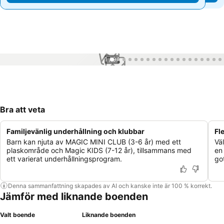
1 / 97
Bra att veta
Familjevänlig underhållning och klubbar
Fl
Barn kan njuta av MAGIC MINI CLUB (3-6 år) med ett
Vä
plaskområde och Magic KIDS (7-12 år), tillsammans med
en
ett varierat underhållningsprogram.
go
Denna sammanfattning skapades av AI och kanske inte är 100 % korrekt.
Jämför med liknande boenden
Valt boende
Liknande boenden