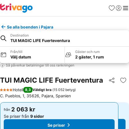
Favoriter
Logga 
Me
Se alla boenden i Pajara
Destination
TUI MAGIC LIFE Fuerteventura
Från/till
Gäster och rum
Välj datum
2 gäster, 1 rum
Så påverkar betalningar till oss rankningen
TUI MAGIC LIFE Fuerteventura
Dela
Läg
Hotell
8,3
Väldigt bra
(
15 052 betyg
)
4 Stjärnor
C. Pueblos, 1, 35626, Pajara, Spanien
2 063 kr
2 063 kr
från
från
Se priser från
9 sidor
Se priser från
9 sidor
Se priser
Se priser