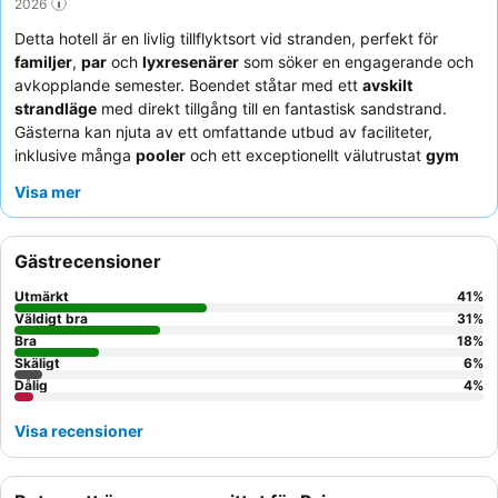
2026
Detta hotell är en livlig tillflyktsort vid stranden, perfekt för
familjer
,
par
och
lyxresenärer
som söker en engagerande och
avkopplande semester. Boendet ståtar med ett
avskilt
strandläge
med direkt tillgång till en fantastisk sandstrand.
Gästerna kan njuta av ett omfattande utbud av faciliteter,
inklusive många
pooler
och ett exceptionellt välutrustat
gym
med havsutsikt. Hotellets personal får konsekvent beröm för sin
Visa mer
enastående service och
animationsteamet
skapar en rolig
atmosfär för alla åldrar, vilket kompletterar det varierade och
kvalitativa utbudet från huvudbuffén och
Gästrecensioner
specialrestaurangerna. För en verkligt lugn upplevelse, överväg
att boka ett rum i det
endast för vuxna-området
.
Utmärkt
41
%
Väldigt bra
31
%
Bra
18
%
Skäligt
6
%
Dålig
4
%
Visa recensioner