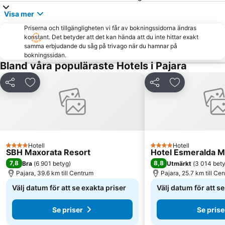
Visa mer
Priserna och tillgängligheten vi får av bokningssidorna ändras
konstant. Det betyder att det kan hända att du inte hittar exakt
samma erbjudande du såg på trivago när du hamnar på
bokningssidan.
Bland våra populäraste Hotels i Pajara
Dela
Lägg till i Mina Favoriter
Dela
Lägg till i Mi
Hotell
Hotell
4 Stjärnor
4 Stjärnor
SBH Maxorata Resort
Hotel Esmeralda M
7,8
8,8
Bra
(
6 901 betyg
)
Utmärkt
(
3 014 bet
Pajara, 39.6 km till Centrum
Pajara, 25.7 km till Ce
Välj datum för att se exakta priser
Välj datum för att s
Se priser
Se prise