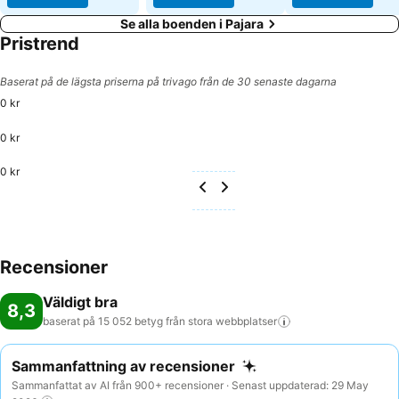
Se alla boenden i Pajara
Pristrend
Baserat på de lägsta priserna på trivago från de 30 senaste dagarna
0 kr
0 kr
0 kr
Recensioner
Väldigt bra
8,3
baserat på 15 052 betyg från stora
webbplatser
Sammanfattning av recensioner
Sammanfattat av AI från 900+ recensioner · Senast uppdaterad: 29 May