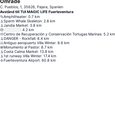
Område
C. Pueblos, 1, 35626, Pajara, Spanien
Avstånd till TUI MAGIC LIFE Fuerteventura
Amphitheater
:
0.7
km
Sperm Whale Skeleton
:
2.8
km
Jandia Market
:
3.8
km
:
4.2
km
Centro de Recuperación y Conservación Tortugas Marinas
:
5.2
km
DANGER - Rockfall
:
8.4
km
Antiguo aeropuerto Villa Winter
:
8.6
km
Monumento al Pastor
:
8.7
km
Costa Calma Market
:
13.8
km
1st runway Villa Winter
:
17.4
km
Fuerteventura Airport
:
60.8
km