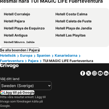
Resmål nära TUI MAGIC LIFE Fuerteventura
Hotell Corralejo
Hotell Costa Calma
Hotell Pajara
Hotell Caleta de Fuste
Hotell Playa de Esquinzo
Hotell Playa de Jandia
Hotell Antigua
Hotell Las Playitas
Hotell Morro Jable
Se alla boenden i Pajara
Hotellsök
Europa
Spanien
Kanarieöarna
Fuerteventura
Pajara
TUI MAGIC LIFE Fuerteventura
Facebook
Twitter
Insta
Yo
Välj ditt land
Lägg till på Google
Hitta våra resultat enkelt: Lägg till
trivago som föredragen källa på
Google.