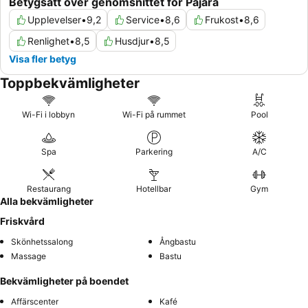
Betygsatt över genomsnittet för Pajara
Upplevelser
•
9,2
Service
•
8,6
Frukost
•
8,6
Renlighet
•
8,5
Husdjur
•
8,5
Visa fler betyg
Toppbekvämligheter
Wi-Fi i lobbyn
Wi-Fi på rummet
Pool
Spa
Parkering
A/C
Restaurang
Hotellbar
Gym
Alla bekvämligheter
Friskvård
Skönhetssalong
Ångbastu
Massage
Bastu
Bekvämligheter på boendet
Affärscenter
Kafé