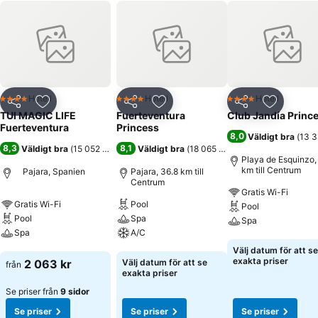
Hotell
Hotell
Hotell
4 Stjärnor
4 Stjärnor
4 Stjärnor
Dela
Lägg till i Mina Favoriter
Dela
Lägg till i Mina Favoriter
Dela
Lägg till
TUI MAGIC LIFE
Fuerteventura
Club Jandía Princ
Fuerteventura
Princess
8,0
Väldigt bra
(
13 3
8,3
8,1
Väldigt bra
(
15 052 betyg
)
Väldigt bra
(
18 065 betyg
)
Playa de Esquinzo,
km till Centrum
Pajara, Spanien
Pajara, 36.8 km till
Centrum
Gratis Wi-Fi
Gratis Wi-Fi
Pool
Pool
Pool
Spa
Spa
Spa
A/C
Se priser
Välj datum för att se
Se priser
Se priser
exakta priser
2 063 kr
Välj datum för att se
från
exakta priser
Se priser från
9 sidor
Se priser
Se priser
Se priser