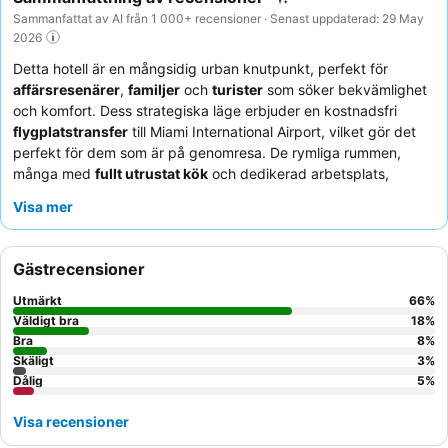
Sammanfattat av AI från 1 000+ recensioner · Senast uppdaterad: 29 May
2026
Detta hotell är en mångsidig urban knutpunkt, perfekt för
affärsresenärer
,
familjer
och
turister
som söker bekvämlighet
och komfort. Dess strategiska läge erbjuder en kostnadsfri
flygplatstransfer
till Miami International Airport, vilket gör det
perfekt för dem som är på genomresa. De rymliga rummen,
många med
fullt utrustat kök
och dedikerad arbetsplats,
erbjuder en bekväm tillflyktsort. Gästerna berömmer konsekvent
Visa mer
den
exceptionella personalen och servicen
samt de varierade
frukostalternativen av hög kvalitet. För en lugnare vistelse,
överväg att be om ett rum som vetter bort från huvudvägen.
Gästrecensioner
Utmärkt
66
%
Väldigt bra
18
%
Bra
8
%
Skäligt
3
%
Dålig
5
%
Visa recensioner