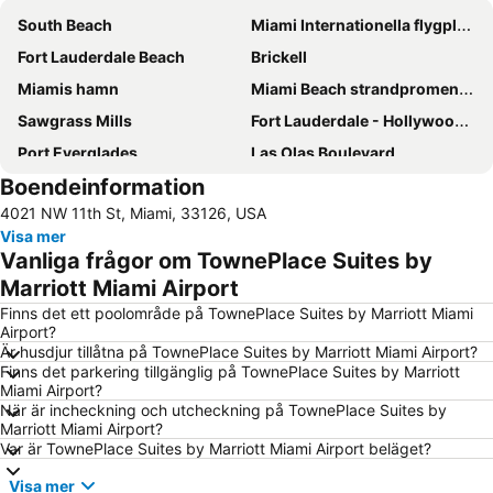
South Beach
Miami Internationella flygplats
Fort Lauderdale Beach
Brickell
Miamis hamn
Miami Beach strandpromenad
Sawgrass Mills
Fort Lauderdale - Hollywood International Airport
Port Everglades
Las Olas Boulevard
Boendeinformation
Dolphin Mall
Ocean Drive
4021 NW 11th St, Miami, 33126, USA
Art Deco distriktet
Coconut Grove
Visa mer
Bal Harbour Shops
Collins Avenue
Vanliga frågor om TownePlace Suites by
University of Miami
Keys Islands
Marriott Miami Airport
Kaseya Center
Alvin's Island - Tropical Department Stores
Finns det ett poolområde på TownePlace Suites by Marriott Miami
Airport?
Chase Stadium
Venetian Pool
Är husdjur tillåtna på TownePlace Suites by Marriott Miami Airport?
Finns det parkering tillgänglig på TownePlace Suites by Marriott
Downtown Miami
Bayfront Park
Miami Airport?
Wynwood-Edgewater
Hard Rock Stadium
När är incheckning och utcheckning på TownePlace Suites by
Marriott Miami Airport?
LoanDepot Park
Midtown
Var är TownePlace Suites by Marriott Miami Airport beläget?
Bayside District
Miami Beach Marina
Visa mer