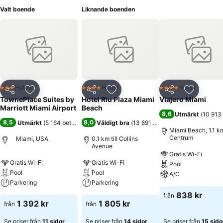
Valt boende
Liknande boenden
Hotell
Hotell
Hotell
3 Stjärnor
4 Stjärnor
4 Stjärnor
Dela
Lägg till i Mina Favoriter
Dela
Lägg till i Mina Favoriter
Dela
Lägg till
TownePlace Suites by
Hotel Riu Plaza Miami
Viajero Miami
Marriott Miami Airport
Beach
8,6
Utmärkt
(
10 913
8,5
8,0
Utmärkt
(
5 164 betyg
)
Väldigt bra
(
13 891 betyg
)
Miami Beach, 1.1 km 
Centrum
Miami, USA
0.1 km till Collins
Avenue
Gratis Wi-Fi
Gratis Wi-Fi
Gratis Wi-Fi
Pool
Pool
Pool
A/C
Parkering
Parkering
838 kr
från
1 392 kr
1 805 kr
från
från
Se priser från
11 sidor
Se priser från
14 sidor
Se priser från
15 sido