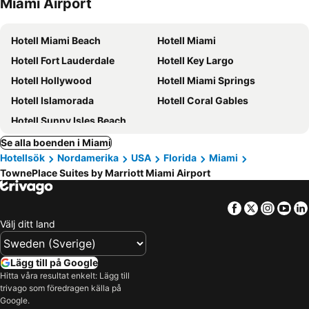
Miami Airport
Hotell Miami Beach
Hotell Miami
Hotell Fort Lauderdale
Hotell Key Largo
Hotell Hollywood
Hotell Miami Springs
Hotell Islamorada
Hotell Coral Gables
Hotell Sunny Isles Beach
Se alla boenden i Miami
Hotellsök
Nordamerika
USA
Florida
Miami
TownePlace Suites by Marriott Miami Airport
Facebook
Twitter
Insta
Yo
Välj ditt land
Lägg till på Google
Hitta våra resultat enkelt: Lägg till
trivago som föredragen källa på
Google.