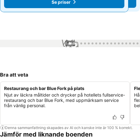
Se priser
Se priser
1 / 49
Bra att veta
Restaurang och bar Blue Fork på plats
Fl
Njut av läckra måltider och drycker på hotellets fullservice-
Hå
restaurang och bar Blue Fork, med uppmärksam service
fl
från vänlig personal.
be
Denna sammanfattning skapades av AI och kanske inte är 100 % korrekt.
Jämför med liknande boenden