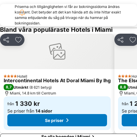
Lummusparken
South Brickell
Priserna och tillgängligheten vi får av bokningssidorna ändras
Southwest Grove
Dadeland Mall
konstant. Det betyder att det kan hända att du inte hittar exakt
samma erbjudande du såg på trivago när du hamnar på
South Pointe-parken
Miami River
bokningssidan.
Bland våra populäraste Hotels i Miami
Bayside Marketplace
Bay Cruise Evening
Lincoln Road
Miami Beach kongresscenter
Dela
Lägg till i Mina Favoriter
Dela
Lä
Espanola Way
Bill Baggs Cape Florida State Park
Marlins Ballpark
Miami City Hall
Florida Grand Opera
Design District
Hard Rock Cafe Miami
Miami Beach Golf Club
Hotell
Hot
4 Stjärnor
4 Stjärno
Intercontinental Hotels At Doral Miami By Ihg
The Els
Miami Duck Tours
Aventura Mall
8,7
8,8
Utmärkt
(
8 621 betyg
)
Utmä
Miami, 14.8 km till Centrum
Miami, 
1 330 kr
1 
från
från
Se priser från
14 sidor
Se pris
Se priser
Se alla boenden i Miami