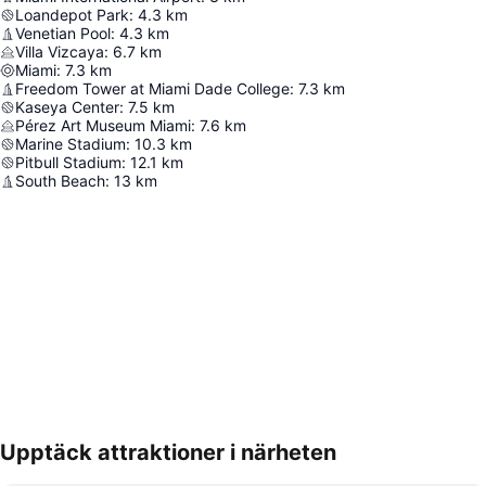
Loandepot Park
:
4.3
km
Venetian Pool
:
4.3
km
Villa Vizcaya
:
6.7
km
Miami
:
7.3
km
Freedom Tower at Miami Dade College
:
7.3
km
Kaseya Center
:
7.5
km
Pérez Art Museum Miami
:
7.6
km
Marine Stadium
:
10.3
km
Pitbull Stadium
:
12.1
km
South Beach
:
13
km
Upptäck attraktioner i närheten
Förstora kartan