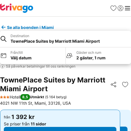
Favoriter
Logga 
Me
Se alla boenden i Miami
Destination
TownePlace Suites by Marriott Miami Airport
Från/till
Gäster och rum
Välj datum
2 gäster, 1 rum
Så påverkar betalningar till oss rankningen
TownePlace Suites by Marriott
Miami Airport
Dela
Läg
Hotell
8,5
Utmärkt
(
5 164 betyg
)
3 Stjärnor
4021 NW 11th St, Miami, 33126, USA
1 392 kr
1 392 kr
från
från
Se priser från
11 sidor
Se priser från
11 sidor