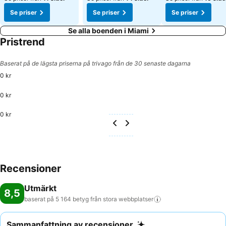
Se priser
Se priser
Se priser
Se alla boenden i Miami
Pristrend
Baserat på de lägsta priserna på trivago från de 30 senaste dagarna
0 kr
0 kr
0 kr
Recensioner
Utmärkt
8,5
baserat på 5 164 betyg från stora
webbplatser
Sammanfattning av recensioner