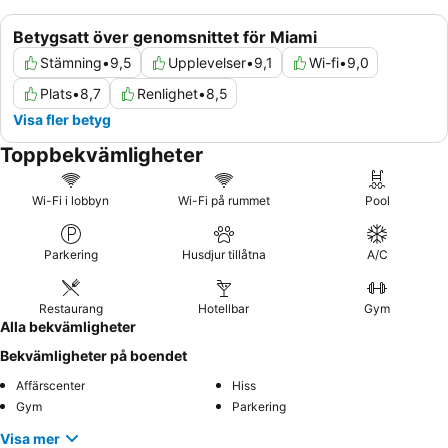
Betygsatt över genomsnittet för Miami
Stämning
•
9,5
Upplevelser
•
9,1
Wi-fi
•
9,0
Plats
•
8,7
Renlighet
•
8,5
Visa fler betyg
Toppbekvämligheter
Wi-Fi i lobbyn
Wi-Fi på rummet
Pool
Parkering
Husdjur tillåtna
A/C
Restaurang
Hotellbar
Gym
Alla bekvämligheter
Bekvämligheter på boendet
Affärscenter
Hiss
Gym
Parkering
Visa mer