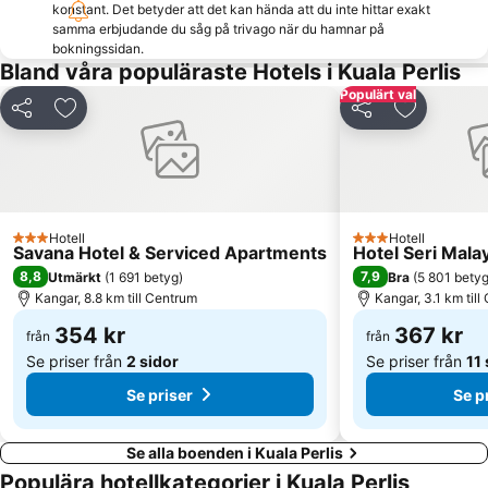
konstant. Det betyder att det kan hända att du inte hittar exakt
samma erbjudande du såg på trivago när du hamnar på
bokningssidan.
Bland våra populäraste Hotels i Kuala Perlis
Populärt val
Dela
Lägg till i Mina Favoriter
Dela
Lägg till 
Hotell
Hotell
3 Stjärnor
3 Stjärnor
Savana Hotel & Serviced Apartments
Hotel Seri Mala
8,8
7,9
Utmärkt
(
1 691 betyg
)
Bra
(
5 801 bety
Kangar, 8.8 km till Centrum
Kangar, 3.1 km til
354 kr
367 kr
från
från
Se priser från
2 sidor
Se priser från
11 
Se priser
Se p
Se alla boenden i Kuala Perlis
Populära hotellkategorier i Kuala Perlis