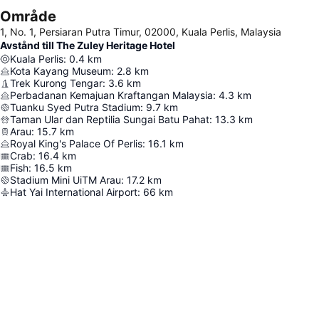
Område
1, No. 1, Persiaran Putra Timur, 02000, Kuala Perlis, Malaysia
Avstånd till The Zuley Heritage Hotel
Kuala Perlis
:
0.4
km
Kota Kayang Museum
:
2.8
km
Trek Kurong Tengar
:
3.6
km
Perbadanan Kemajuan Kraftangan Malaysia
:
4.3
km
Tuanku Syed Putra Stadium
:
9.7
km
Taman Ular dan Reptilia Sungai Batu Pahat
:
13.3
km
Arau
:
15.7
km
Royal King's Palace Of Perlis
:
16.1
km
Crab
:
16.4
km
Fish
:
16.5
km
Stadium Mini UiTM Arau
:
17.2
km
Hat Yai International Airport
:
66
km