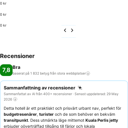
0 kr
0 kr
0 kr
Recensioner
Bra
7,8
baserat på 1 832 betyg från stora
webbplatser
Sammanfattning av recensioner
Sammanfattat av AI från 400+ recensioner · Senast uppdaterad: 29 May
2026
Detta hotell är ett praktiskt och prisvärt urbant nav, perfekt för
budgetresenärer
,
turister
och de som behöver en bekväm
transitpunkt
. Dess utmärkta läge mittemot
Kuala Perlis jetty
erbjuder oöverträffad tillgång till färjor och lokala