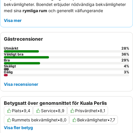
bekvämligheter. Boendet erbjuder nödvändiga bekvämligheter
med sina
rymliga rum
och generellt välfungerande
luftkonditionering. Gästerna berömmer konsekvent den
vänliga
Visa mer
och hjälpsamma personalen
och de läckra, prisvärda
hemlagade hamburgarna
som finns tillgängliga på hotellets
kvällscafé. För en lugnare upplevelse, överväg att be om ett rum
Gästrecensioner
som inte vetter mot den livliga gatan.
Utmärkt
28
%
Väldigt bra
36
%
Bra
29
%
Skäligt
4
%
Dålig
3
%
Visa recensioner
Betygsatt över genomsnittet för Kuala Perlis
Plats
•
9,4
Service
•
8,9
Prisvärdhet
•
8,1
Rummets bekvämlighet
•
8,0
Bekvämligheter
•
7,7
Visa fler betyg