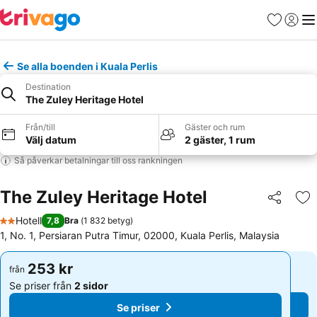
Favoriter
Logga 
Me
Se alla boenden i Kuala Perlis
Destination
The Zuley Heritage Hotel
Från/till
Gäster och rum
Välj datum
2 gäster, 1 rum
Så påverkar betalningar till oss rankningen
The Zuley Heritage Hotel
Dela
Läg
Hotell
7,8
Bra
(
1 832 betyg
)
2 Stjärnor
1, No. 1, Persiaran Putra Timur, 02000, Kuala Perlis, Malaysia
253 kr
253 kr
från
från
Se priser från
2 sidor
Se priser från
2 sidor
Se priser
Se priser