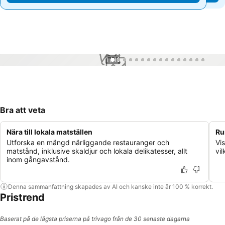
1 / 16
Bra att veta
Nära till lokala matställen
Ru
Utforska en mängd närliggande restauranger och
Vi
matstånd, inklusive skaldjur och lokala delikatesser, allt
vil
inom gångavstånd.
Denna sammanfattning skapades av AI och kanske inte är 100 % korrekt.
Pristrend
Baserat på de lägsta priserna på trivago från de 30 senaste dagarna