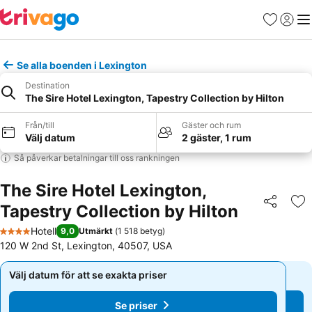
Favoriter
Logga 
Me
Se alla boenden i Lexington
Destination
The Sire Hotel Lexington, Tapestry Collection by Hilton
Från/till
Gäster och rum
Välj datum
2 gäster, 1 rum
Så påverkar betalningar till oss rankningen
The Sire Hotel Lexington,
Tapestry Collection by Hilton
Dela
Läg
Hotell
9,0
Utmärkt
(
1 518 betyg
)
4 Stjärnor
120 W 2nd St, Lexington, 40507, USA
Välj datum för att se exakta priser
Välj datum för att se exakta priser
Se priser
Se priser