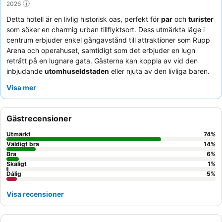
2026
Detta hotell är en livlig historisk oas, perfekt för
par
och
turister
som söker en charmig urban tillflyktsort. Dess utmärkta läge i
centrum erbjuder enkel gångavstånd till attraktioner som Rupp
Arena och operahuset, samtidigt som det erbjuder en lugn
reträtt på en lugnare gata. Gästerna kan koppla av vid den
inbjudande
utomhuseldstaden
eller njuta av den livliga baren.
Personalen får konsekvent beröm för sin vänlighet och
Visa mer
hjälpsamhet, vilket kompletterar den högt rankade kostnadsfria
frukosten med färska ägg från gården och tjockt pepparbacon.
För en verkligt lyxig upplevelse, överväg att boka ett rum med
Gästrecensioner
en
regndusch
och kroppsstrålar.
Utmärkt
74
%
Väldigt bra
14
%
Bra
6
%
Skäligt
1
%
Dålig
5
%
Visa recensioner