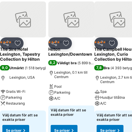
Hotell
Hotell
Hotell
4 Stjärnor
4 Stjärnor
4 Stjärnor
Dela
Lägg till i Mina Favoriter
Dela
Lägg till i Mina Favoriter
Dela
Lägg till
The Sire Hotel
Hilton
The Campbell Hou
Lexington, Tapestry
Lexington/Downtown
Lexington, Curio
Collection by Hilton
Collection by Hilt
8,2
Väldigt bra
(
5 899 betyg
)
9,0
7,8
Utmärkt
(
1 518 betyg
)
Bra
(
4 393 betyg
Lexington, 0.1 km till
Centrum
Lexington, USA
Lexington, 2.7 km ti
Centrum
Pool
Gratis Wi-Fi
Spa
Parkering
Parkering
Husdjur tillåtna
A/C
Restaurang
A/C
Välj datum för att se
exakta priser
Välj datum för att se
Välj datum för att se
exakta priser
exakta priser
Se priser
Se priser
Se priser