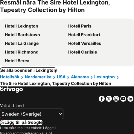
Resmål nära The Sire Hotel Lexington,
Tapestry Collection by Hilton
Hotell Lexington
Hotell Paris
Hotell Bardstown
Hotell Frankfort
Hotell La Grange
Hotell Versailles
Hotell Richmond
Hotell Carlisle
Hotell Berea
Se alla boenden i Lexington
Hotellsök
Nordamerika
USA
Alabama
Lexington
The Sire Hotel Lexington, Tapestry Collection by Hilton
Facebook
Twitter
Insta
Yo
Välj ditt land
Lägg till på Google
Hitta våra resultat enkelt: Lägg till
trivago som föredragen källa på