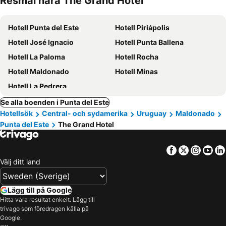
Resmål nära The Grand Hotel
Hotell Punta del Este
Hotell Piriápolis
Hotell José Ignacio
Hotell Punta Ballena
Hotell La Paloma
Hotell Rocha
Hotell Maldonado
Hotell Minas
Hotell La Pedrera
Se alla boenden i Punta del Este
Hotellsök
Central- och sydamerika
Uruguay
Maldonado
Punta del Este
The Grand Hotel
Facebook
Twitter
Insta
Yo
Välj ditt land
Lägg till på Google
Hitta våra resultat enkelt: Lägg till
trivago som föredragen källa på
Google.