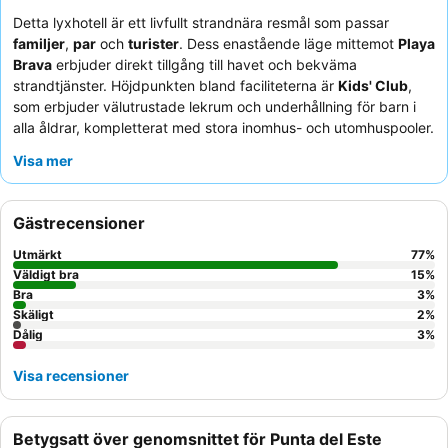
Detta lyxhotell är ett livfullt strandnära resmål som passar
familjer
,
par
och
turister
. Dess enastående läge mittemot
Playa
Brava
erbjuder direkt tillgång till havet och bekväma
strandtjänster. Höjdpunkten bland faciliteterna är
Kids' Club
,
som erbjuder välutrustade lekrum och underhållning för barn i
alla åldrar, kompletterat med stora inomhus- och utomhuspooler.
Gästerna berömmer konsekvent den
uppmärksamma och
Visa mer
professionella personalen
och den
omfattande och läckra
frukostbuffén
. För en verkligt minnesvärd upplevelse, överväg
ett rum med
havsutsikt
för att njuta av den fantastiska
Gästrecensioner
kustutsikten.
Utmärkt
77
%
Väldigt bra
15
%
Bra
3
%
Skäligt
2
%
Dålig
3
%
Visa recensioner
Betygsatt över genomsnittet för Punta del Este