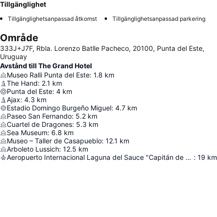
Tillgänglighet
Tillgänglighetsanpassad åtkomst
Tillgänglighetsanpassad parkering
Område
333J+J7F, Rbla. Lorenzo Batlle Pacheco, 20100, Punta del Este,
Uruguay
Avstånd till The Grand Hotel
Museo Ralli Punta del Este
:
1.8
km
The Hand
:
2.1
km
Punta del Este
:
4
km
Ajax
:
4.3
km
Estadio Domingo Burgeño Miguel
:
4.7
km
Paseo San Fernando
:
5.2
km
Cuartel de Dragones
:
5.3
km
Sea Museum
:
6.8
km
Museo – Taller de Casapueblo
:
12.1
km
Arboleto Lussich
:
12.5
km
Aeropuerto Internacional Laguna del Sauce "Capitán de Corbeta Carlos Curbelo"
:
19
km