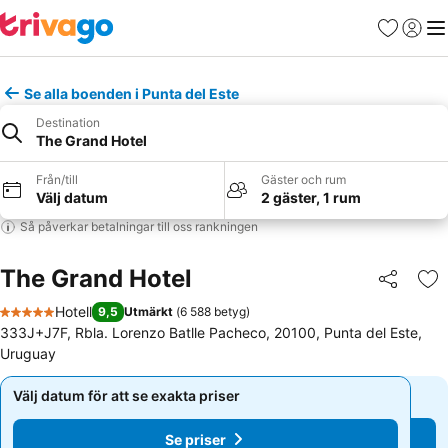
Favoriter
Logga 
Me
Se alla boenden i Punta del Este
Destination
The Grand Hotel
Från/till
Gäster och rum
Välj datum
2 gäster, 1 rum
Så påverkar betalningar till oss rankningen
The Grand Hotel
Dela
Läg
Hotell
9,5
Utmärkt
(
6 588 betyg
)
5 Stjärnor
333J+J7F, Rbla. Lorenzo Batlle Pacheco, 20100, Punta del Este,
Uruguay
Välj datum för att se exakta priser
Välj datum för att se exakta priser
Se priser
Se priser