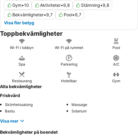
Gym
•
10
Aktiviteter
•
9,8
Stämning
•
9,8
Bekvämligheter
•
9,7
Pool
•
9,7
Visa fler betyg
Toppbekvämligheter
Wi-Fi i lobbyn
Wi-Fi på rummet
Pool
Spa
Parkering
A/C
Restaurang
Hotellbar
Gym
Alla bekvämligheter
Friskvård
Skönhetssalong
Massage
Bastu
Solarium
Visa mer
Bekvämligheter på boendet