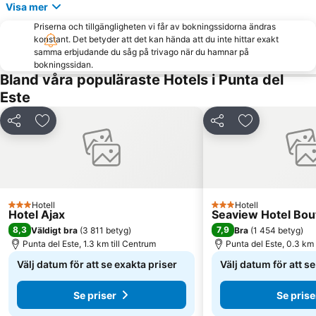
Visa mer
Priserna och tillgängligheten vi får av bokningssidorna ändras
konstant. Det betyder att det kan hända att du inte hittar exakt
samma erbjudande du såg på trivago när du hamnar på
bokningssidan.
Bland våra populäraste Hotels i Punta del
Este
Dela
Lägg till i Mina Favoriter
Dela
Lägg till i Mi
Hotell
Hotell
3 Stjärnor
3 Stjärnor
Hotel Ajax
Seaview Hotel Bou
8,3
7,9
Väldigt bra
(
3 811 betyg
)
Bra
(
1 454 betyg
)
Punta del Este, 1.3 km till Centrum
Punta del Este, 0.3 km 
Välj datum för att se exakta priser
Välj datum för att s
Se priser
Se prise