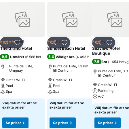
Hotell
Hotell
Hotell
5 Stjärnor
3 Stjärnor
3 Stjärnor
Dela
Lägg till i Mina Favoriter
Dela
Lägg till i Mina Favoriter
Dela
Lägg till
The Grand Hotel
Sunset Beach Hotel
Seaview Hotel
Boutique
9,5
8,0
Utmärkt
(
6 588 betyg
)
Väldigt bra
(
4 493 betyg
)
7,9
Bra
(
1 454 betyg
Punta del Este,
Punta del Este, 1.3 km
Uruguay
till Centrum
Punta del Este, 0.3
till Centrum
Gratis Wi-Fi
Gratis Wi-Fi
Gratis Wi-Fi
Pool
Pool
Parkering
Spa
Spa
A/C
Välj datum för att se
Välj datum för att se
exakta priser
exakta priser
Välj datum för att se
exakta priser
Se priser
Se priser
Se priser