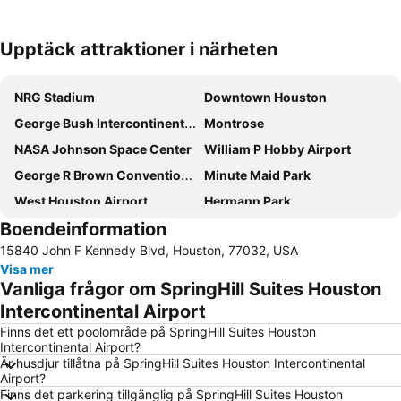
Upptäck attraktioner i närheten
Förstora kartan
NRG Stadium
Downtown Houston
George Bush Intercontinental Airport
Montrose
NASA Johnson Space Center
William P Hobby Airport
George R Brown Convention Center
Minute Maid Park
West Houston Airport
Hermann Park
Boendeinformation
The Galleria Shopping Center
Houston Museum District
15840 John F Kennedy Blvd, Houston, 77032, USA
Theater District
Houston Zoo
Visa mer
Vanliga frågor om SpringHill Suites Houston
Intercontinental Airport
Finns det ett poolområde på SpringHill Suites Houston
Intercontinental Airport?
Är husdjur tillåtna på SpringHill Suites Houston Intercontinental
Airport?
Finns det parkering tillgänglig på SpringHill Suites Houston