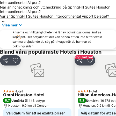
Intercontinental Airport?
När är incheckning och utcheckning på SpringHill Suites Houston
Intercontinental Airport?
Var är SpringHill Suites Houston Intercontinental Airport beläget?
Visa mer
Priserna och tillgängligheten vi får av bokningssidorna ändras
konstant. Det betyder att det kan hända att du inte hittar exakt
samma erbjudande du såg på trivago när du hamnar på
bokningssidan.
Bland våra populäraste Hotels i Houston
Populärt val
Dela
Lägg till i Mina Favoriter
Dela
Lägg till i Mi
Hotell
Hotell
4 Stjärnor
4 Stjärnor
Omni Houston Hotel
Hilton Americas-H
8,7
9,2
Utmärkt
(
5 443 betyg
)
Utmärkt
(
16 678 bet
Houston, 9.0 km till Centrum
Houston, 0.9 km till C
Välj datum för att se exakta priser
Välj datum för att s