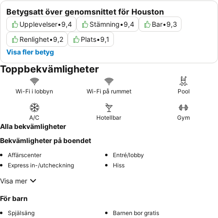
Betygsatt över genomsnittet för Houston
Upplevelser
•
9,4
Stämning
•
9,4
Bar
•
9,3
Renlighet
•
9,2
Plats
•
9,1
Visa fler betyg
Toppbekvämligheter
Wi-Fi i lobbyn
Wi-Fi på rummet
Pool
A/C
Hotellbar
Gym
Alla bekvämligheter
Bekvämligheter på boendet
Affärscenter
Entré/lobby
Express in-/utcheckning
Hiss
Visa mer
För barn
Spjälsäng
Barnen bor gratis