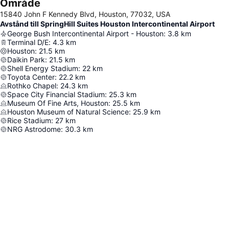
Område
15840 John F Kennedy Blvd, Houston, 77032, USA
Avstånd till SpringHill Suites Houston Intercontinental Airport
George Bush Intercontinental Airport - Houston
:
3.8
km
Terminal D/E
:
4.3
km
Houston
:
21.5
km
Daikin Park
:
21.5
km
Shell Energy Stadium
:
22
km
Toyota Center
:
22.2
km
Rothko Chapel
:
24.3
km
Space City Financial Stadium
:
25.3
km
Museum Of Fine Arts, Houston
:
25.5
km
Houston Museum of Natural Science
:
25.9
km
Rice Stadium
:
27
km
NRG Astrodome
:
30.3
km