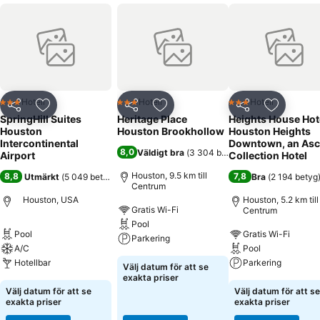
Hotell
Hotell
Hotell
3 Stjärnor
3 Stjärnor
3 Stjärnor
Dela
Lägg till i Mina Favoriter
Dela
Lägg till i Mina Favoriter
Dela
Lägg till
SpringHill Suites
Heritage Place
Heights House Hote
Houston
Houston Brookhollow
Houston Heights
Intercontinental
Downtown, an As
8,0
Väldigt bra
(
3 304 betyg
)
Airport
Collection Hotel
Houston, 9.5 km till
8,8
7,8
Utmärkt
(
5 049 betyg
)
Bra
(
2 194 betyg
Centrum
Houston, USA
Houston, 5.2 km till
Gratis Wi-Fi
Centrum
Pool
Pool
Gratis Wi-Fi
Parkering
A/C
Pool
Hotellbar
Parkering
Välj datum för att se
exakta priser
Välj datum för att se
Välj datum för att se
exakta priser
exakta priser