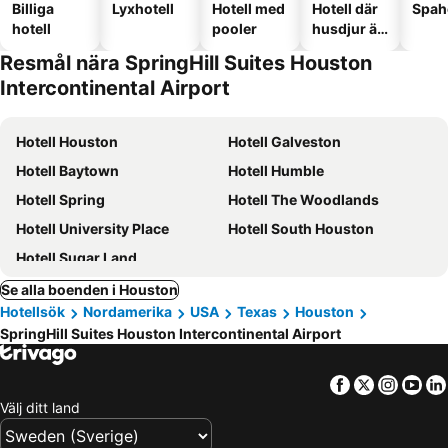
Billiga
Lyxhotell
Hotell med
Hotell där
Spah
hotell
pooler
husdjur är
tillåtna
Resmål nära SpringHill Suites Houston
Intercontinental Airport
Hotell Houston
Hotell Galveston
Hotell Baytown
Hotell Humble
Hotell Spring
Hotell The Woodlands
Hotell University Place
Hotell South Houston
Hotell Sugar Land
Se alla boenden i Houston
Hotellsök
Nordamerika
USA
Texas
Houston
SpringHill Suites Houston Intercontinental Airport
Facebook
Twitter
Insta
Yo
Välj ditt land