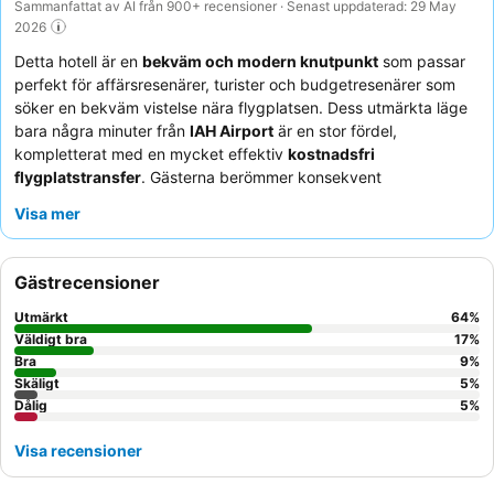
Sammanfattat av AI från 900+ recensioner · Senast uppdaterad: 29 May
2026
Detta hotell är en
bekväm och modern knutpunkt
som passar
perfekt för affärsresenärer, turister och budgetresenärer som
söker en bekväm vistelse nära flygplatsen. Dess utmärkta läge
bara några minuter från
IAH Airport
är en stor fördel,
kompletterat med en mycket effektiv
kostnadsfri
flygplatstransfer
. Gästerna berömmer konsekvent
hotellpersonalen
för deras exceptionella vänlighet och den
Visa mer
kostnadsfria frukostbuffén, som erbjuder ett bra utbud av
varma och kalla alternativ. För en lugnare upplevelse
rekommenderar gästerna att be om ett rum som vetter bort från
Gästrecensioner
flygvägen för att minimera flygplansbuller.
Utmärkt
64
%
Väldigt bra
17
%
Bra
9
%
Skäligt
5
%
Dålig
5
%
Visa recensioner