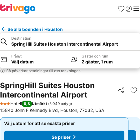
Favoriter
Logga 
Me
Se alla boenden i Houston
Destination
SpringHill Suites Houston Intercontinental Airport
Från/till
Gäster och rum
Välj datum
2 gäster, 1 rum
Så påverkar betalningar till oss rankningen
SpringHill Suites Houston
Intercontinental Airport
Dela
Läg
Hotell
8,8
Utmärkt
(
5 049 betyg
)
3 Stjärnor
15840 John F Kennedy Blvd, Houston, 77032, USA
Välj datum för att se exakta priser
Välj datum för att se exakta priser
Se priser
Se priser