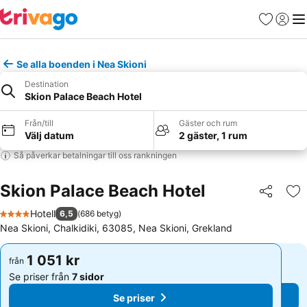
Favoriter
Logga 
Me
Se alla boenden i Nea Skioni
Destination
Skion Palace Beach Hotel
Från/till
Gäster och rum
Välj datum
2 gäster, 1 rum
Så påverkar betalningar till oss rankningen
Skion Palace Beach Hotel
Dela
Läg
Hotell
6,5
(
686 betyg
)
4 Stjärnor
Nea Skioni, Chalkidiki, 63085, Nea Skioni, Grekland
1 051 kr
1 051 kr
från
från
Se priser från
7 sidor
Se priser från
7 sidor
Se priser
Se priser