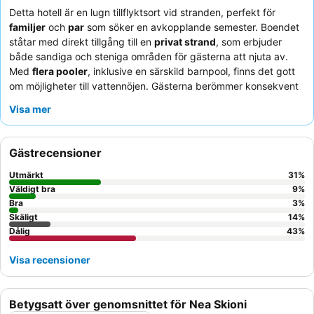
Detta hotell är en lugn tillflyktsort vid stranden, perfekt för
familjer
och
par
som söker en avkopplande semester. Boendet
ståtar med direkt tillgång till en
privat strand
, som erbjuder
både sandiga och steniga områden för gästerna att njuta av.
Med
flera pooler
, inklusive en särskild barnpool, finns det gott
om möjligheter till vattennöjen. Gästerna berömmer konsekvent
personalens trevliga och uppmärksamma service
, och
Visa mer
frukostbuffén
erbjuder ett bra utbud av valmöjligheter. För en
mer fridfull upplevelse kan du överväga att boka en bungalow,
som många gäster tyckte var välkomnande och välskött.
Gästrecensioner
Utmärkt
31
%
Väldigt bra
9
%
Bra
3
%
Skäligt
14
%
Dålig
43
%
Visa recensioner
Betygsatt över genomsnittet för Nea Skioni