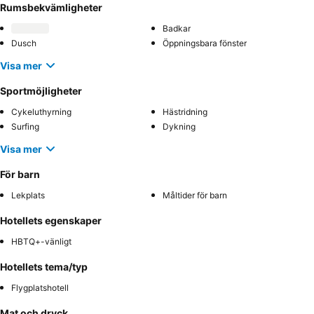
Rumsbekvämligheter
Badkar
Dusch
Öppningsbara fönster
Visa mer
Sportmöjligheter
Cykeluthyrning
Hästridning
Surfing
Dykning
Visa mer
För barn
Lekplats
Måltider för barn
Hotellets egenskaper
HBTQ+-vänligt
Hotellets tema/typ
Flygplatshotell
Mat och dryck