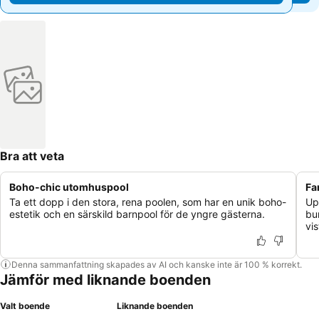
Bra att veta
Boho-chic utomhuspool
Fa
Ta ett dopp i den stora, rena poolen, som har en unik boho-
Up
estetik och en särskild barnpool för de yngre gästerna.
bu
vi
Denna sammanfattning skapades av AI och kanske inte är 100 % korrekt.
Jämför med liknande boenden
Valt boende
Liknande boenden