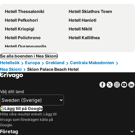
Hotell Thessaloniki
Hotell Skiathos Town
Hotell Pefkohori
Hotell Hanioti
Hotell Kriopigi
Hotell Nikiti
Hotell Polichrono
Hotell Kallithea
Hotell Ouranoupolis
Se alla boenden i Nea Skioni
Hotellsök
Europa
Grekland
Centrala Makedonien
Nea Skioni
Skion Palace Beach Hotel
Facebook
Twitter
Insta
Yo
Välj ditt land
Lägg till på Google
Hitta våra resultat enkelt: Lägg till
trivago som föredragen källa på
Google.
Företag