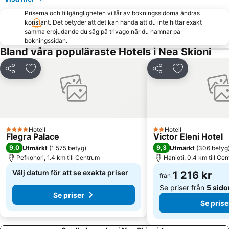
Nea Plagia
Fourka
Priserna och tillgängligheten vi får av bokningssidorna ändras
Porto Karras 1
Marina Porto Carras
konstant. Det betyder att det kan hända att du inte hittar exakt
Sani
Gerakini
samma erbjudande du såg på trivago när du hamnar på
bokningssidan.
Panagia Vourvourou
Elani
Bland våra populäraste Hotels i Nea Skioni
Porto Karras 2
Ormos Panagias
Dela
Lägg till i Mina Favoriter
Dela
Lägg till i Mi
Port of Ormos Panagias
Elaionas
Nea Skioni
Paralia Koviou
Port Pyrgadikia
Hotell
Hotell
4 Stjärnor
2 Stjärnor
Flegra Palace
Victor Eleni Hotel
9,0
9,3
Utmärkt
(
1 575 betyg
)
Utmärkt
(
306 betyg
Pefkohori, 1.4 km till Centrum
Hanioti, 0.4 km till Ce
Välj datum för att se exakta priser
1 216 kr
från
Se priser från
5 sido
Se priser
Se prise