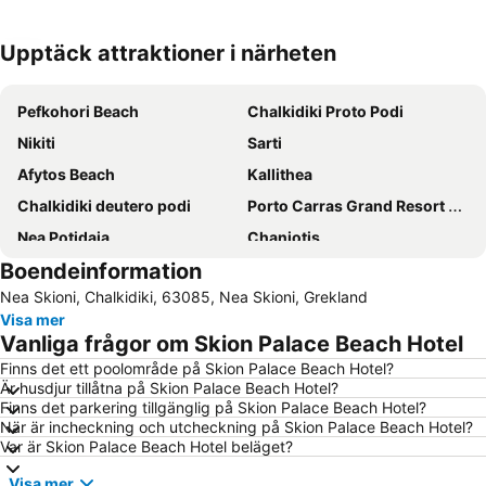
Upptäck attraktioner i närheten
Förstora kartan
Pefkohori Beach
Chalkidiki Proto Podi
Nikiti
Sarti
Afytos Beach
Kallithea
Chalkidiki deutero podi
Porto Carras Grand Resort Golf Club
Nea Potidaia
Chaniotis
Boendeinformation
Polychrono beach
Chanioti 3
Nea Skioni, Chalkidiki, 63085, Nea Skioni, Grekland
Siviri
Afytos
Visa mer
Kalogria Beach
Possidi
Vanliga frågor om Skion Palace Beach Hotel
Lagomandra
Zeus
Finns det ett poolområde på Skion Palace Beach Hotel?
Är husdjur tillåtna på Skion Palace Beach Hotel?
Neos Marmaras
Paradisos
Finns det parkering tillgänglig på Skion Palace Beach Hotel?
Karidi
Haniotis Melathron
När är incheckning och utcheckning på Skion Palace Beach Hotel?
Var är Skion Palace Beach Hotel beläget?
Kriopigi
Traditional Settlement of Nikiti
Visa mer