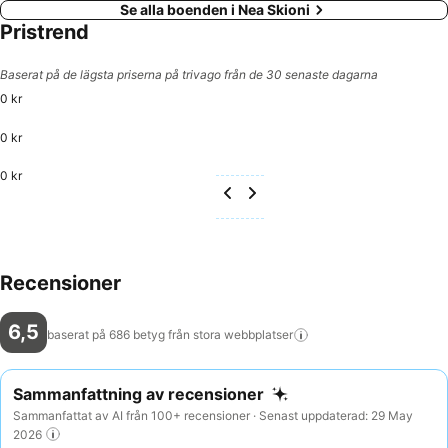
Se alla boenden i Nea Skioni
Pristrend
Baserat på de lägsta priserna på trivago från de 30 senaste dagarna
0 kr
0 kr
0 kr
Recensioner
6,5
baserat på 686 betyg från stora
webbplatser
Sammanfattning av recensioner
Sammanfattat av AI från 100+ recensioner · Senast uppdaterad: 29 May
2026