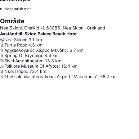
Vegetarisk mat
Område
Nea Skioni, Chalkidiki, 63085, Nea Skioni, Grekland
Avstånd till Skion Palace Beach Hotel
Nea Skioni
:
3.1
km
Turtle Pool
:
4.6
km
Αρχαιολογικός Χώρος Μένδης
:
6.7
km
Spring Of Kryopigi
:
8.4
km
Siviri Amphitheater
:
13.3
km
Folklore Museum Of Afytos
:
16.4
km
Νέοι Πόροι
:
73.4
km
Thessaloniki International Airport "Macedonia"
:
76.7
km