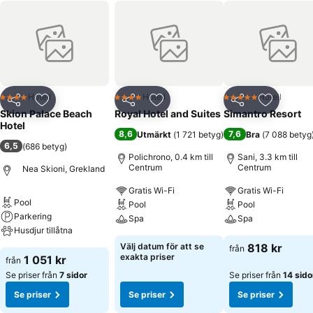
Hotell
Hotell
Hotell
4 Stjärnor
4 Stjärnor
5 Stjärnor
Dela
Lägg till i Mina Favoriter
Dela
Lägg till i Mina Favoriter
Dela
Lägg till
Skion Palace Beach
Royal Hotel and Suites
Simantro Resort
Hotel
8,6
7,6
Utmärkt
(
1 721 betyg
)
Bra
(
7 088 betyg
6,5
(
686 betyg
)
Polichrono, 0.4 km till
Sani, 3.3 km till
Centrum
Centrum
Nea Skioni, Grekland
Gratis Wi-Fi
Gratis Wi-Fi
Pool
Pool
Pool
Parkering
Spa
Spa
Husdjur tillåtna
Välj datum för att se
818 kr
från
exakta priser
1 051 kr
från
Se priser från
7 sidor
Se priser från
14 sido
Se priser
Se priser
Se priser