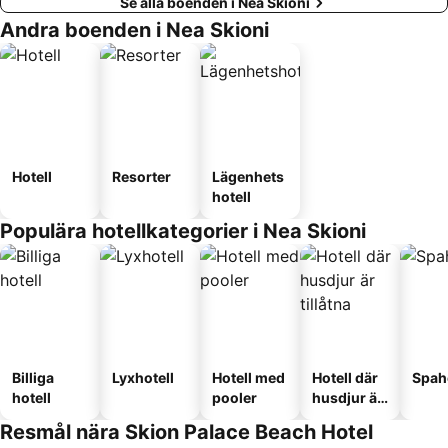
Se alla boenden i Nea Skioni
Andra boenden i Nea Skioni
Hotell
Resorter
Lägenhets
hotell
Populära hotellkategorier i Nea Skioni
Billiga
Lyxhotell
Hotell med
Hotell där
Spah
hotell
pooler
husdjur är
tillåtna
Resmål nära Skion Palace Beach Hotel