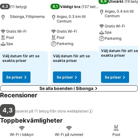
8,9
Utmärkt
(
19 bet
4,3
8,1
(
11 betyg
)
Väldigt bra
(
137 betyg
)
Argao, 0.4 km till
Centrum
Sibonga, Fillipinerna
Argao, 0.3 km till
Centrum
Gratis Wi-Fi
Gratis Wi-Fi
Gratis Wi-Fi
Spa
Pool
Pool
Parkering
Spa
Parkering
Välj datum för att se
exakta priser
Välj datum för att se
Välj datum för att se
exakta priser
exakta priser
Se priser
Se priser
Se priser
Se alla boenden i Sibonga
Recensioner
4,3
baserat på 11 betyg från stora
webbplatser
Toppbekvämligheter
Wi-Fi i lobbyn
Wi-Fi på rummet
Pool