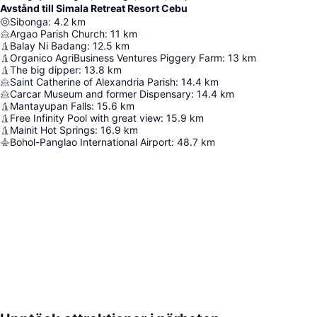
Avstånd till Simala Retreat Resort Cebu
Sibonga
:
4.2
km
Argao Parish Church
:
11
km
Balay Ni Badang
:
12.5
km
Organico AgriBusiness Ventures Piggery Farm
:
13
km
The big dipper
:
13.8
km
Saint Catherine of Alexandria Parish
:
14.4
km
Carcar Museum and former Dispensary
:
14.4
km
Mantayupan Falls
:
15.6
km
Free Infinity Pool with great view
:
15.9
km
Mainit Hot Springs
:
16.9
km
Bohol-Panglao International Airport
:
48.7
km