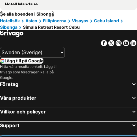
Hotell Mandaue
Se alla boenden i Sibonga
Hotellsök
Asien
Fillipinerna
Visayas
Cebu Island
Sibonga
Simala Retreat Resort Cebu
Facebook
Twitter
Insta
Yo
Lägg till på Google
Hitta våra resultat enkelt: Lägg till
trivago som föredragen källa på
Google.
Företag
Våra produkter
Villkor och policyer
Support