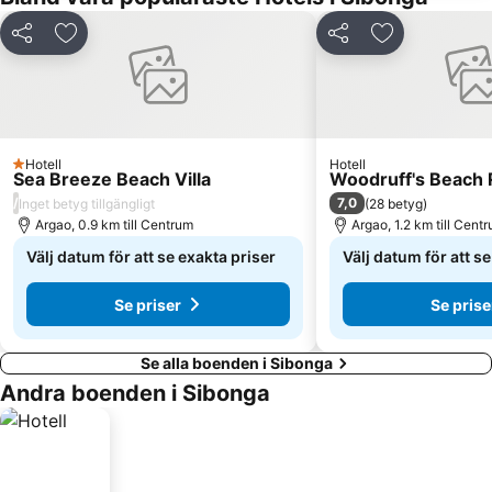
Dela
Lägg till i Mina Favoriter
Dela
Lägg till i Mi
Hotell
Hotell
1 Stjärnor
Sea Breeze Beach Villa
Woodruff's Beach 
/
7,0
Inget betyg tillgängligt
(
28 betyg
)
Argao, 0.9 km till Centrum
Argao, 1.2 km till Cent
Välj datum för att se exakta priser
Välj datum för att s
Se priser
Se prise
Se alla boenden i Sibonga
Andra boenden i Sibonga