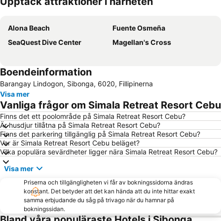
Upptäck attraktioner i närheten
Förstora kartan
Alona Beach
Fuente Osmeña
SeaQuest Dive Center
Magellan's Cross
Boendeinformation
Barangay Lindogon, Sibonga, 6020, Fillipinerna
Visa mer
Vanliga frågor om Simala Retreat Resort Cebu
Finns det ett poolområde på Simala Retreat Resort Cebu?
Är husdjur tillåtna på Simala Retreat Resort Cebu?
Finns det parkering tillgänglig på Simala Retreat Resort Cebu?
Var är Simala Retreat Resort Cebu beläget?
Vilka populära sevärdheter ligger nära Simala Retreat Resort Cebu?
Visa mer
Priserna och tillgängligheten vi får av bokningssidorna ändras
konstant. Det betyder att det kan hända att du inte hittar exakt
samma erbjudande du såg på trivago när du hamnar på
bokningssidan.
Bland våra populäraste Hotels i Sibonga