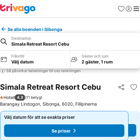
Favoriter
Logga 
Me
Se alla boenden i Sibonga
Destination
Simala Retreat Resort Cebu
Från/till
Gäster och rum
Välj datum
2 gäster, 1 rum
Så påverkar betalningar till oss rankningen
Simala Retreat Resort Cebu
Dela
Läg
Hotell
4,3
(
11 betyg
)
1 Stjärnor
Barangay Lindogon, Sibonga, 6020, Fillipinerna
Välj datum för att se exakta priser
Välj datum för att se exakta priser
Se priser
Se priser