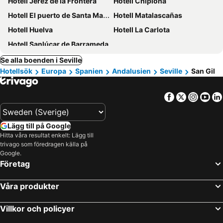
Hotell Jerez de la Frontera
Hotell Chipiona
Hotell El puerto de Santa Maria
Hotell Matalascañas
Hotell Huelva
Hotell La Carlota
Hotell Sanlúcar de Barrameda
Se alla boenden i Seville
Hotellsök
Europa
Spanien
Andalusien
Seville
San Gil
Facebook
Twitter
Insta
Yo
Lägg till på Google
Hitta våra resultat enkelt: Lägg till
trivago som föredragen källa på
Google.
Företag
Våra produkter
Villkor och policyer