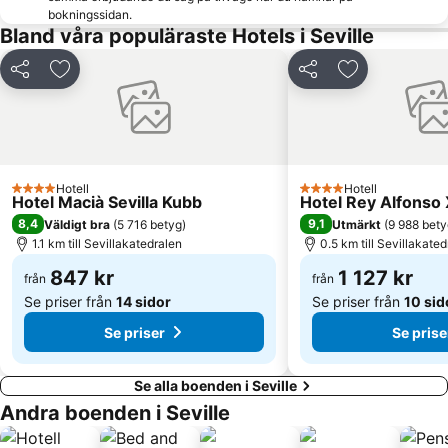
bokningssidan.
Cabeza del Rey Don Pedro
Casa de la Provincia
Bland våra populäraste Hotels i Seville
Puente de Triana
Las Naciones-Parque Atlántico-Las Dalias
Dela
Lägg till i Mina Favoriter
Dela
Lägg till i Mi
Sala El Cachorro
Barrio de la Macarena
Palacio de Congresos y exposiciones de Sevilla
Hacienda San José
Montequinto
Hotell
Hotell
4 Stjärnor
4 Stjärnor
Hotel Macià Sevilla Kubb
Hotel Rey Alfonso 
8,4
9,1
Väldigt bra
(
5 716 betyg
)
Utmärkt
(
9 988 bety
1.1 km till Sevillakatedralen
0.5 km till Sevillakate
847 kr
1 127 kr
från
från
Se priser från
14 sidor
Se priser från
10 sid
Se priser
Se prise
Se alla boenden i Seville
Andra boenden i Seville