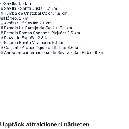
Seville
:
1.5
km
Sevilla - Santa Justa
:
1.7
km
Tumba de Cristóbal Colón
:
1.8
km
Hórreo
:
2
km
Alcázar Of Seville
:
2.1
km
Estadio La Cartuja de Sevilla
:
2.1
km
Estadio Ramón Sánchez-Pizjuán
:
2.6
km
Plaza de España
:
2.8
km
Estadio Benito Villamarín
:
5.1
km
Conjunto Arqueológico de Itálica
:
6.6
km
Aeropuerto internacional de Sevilla - San Pablo
:
9
km
Upptäck attraktioner i närheten
Förstora kartan