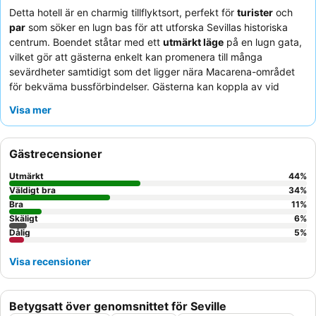
Detta hotell är en charmig tillflyktsort, perfekt för
turister
och
par
som söker en lugn bas för att utforska Sevillas historiska
centrum. Boendet ståtar med ett
utmärkt läge
på en lugn gata,
vilket gör att gästerna enkelt kan promenera till många
sevärdheter samtidigt som det ligger nära Macarena-området
för bekväma bussförbindelser. Gästerna kan koppla av vid
poolen på taket
och solområdet, vilket erbjuder en
Visa mer
uppfriskande paus efter en dag av utforskning. Den enastående
personalen får konsekvent beröm för sin vänlighet och
uppmärksamhet, vilket kompletterar den omfattande och
Gästrecensioner
varierade
frukostbuffén
som serveras, ofta på den trevliga
innergården. För en verkligt unik upplevelse, överväg att delta i
Utmärkt
44
%
hotellets
flamencokväll
.
Väldigt bra
34
%
Bra
11
%
Skäligt
6
%
Dålig
5
%
Visa recensioner
Betygsatt över genomsnittet för Seville