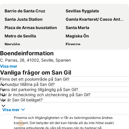
Barrio de Santa Cruz
Sevillas flygplats
Santa Justa Station
Gamla Kvarteret/ Casco Antiguo
Plaza de Armas busstation
Santa Marta
Metro de Sevilla
Magiska Ön
Nervión
Firenze
Boendeinformation
Tumba de Servilia
Sevilla Rådhus
C. Parras, 28, 41002, Seville, Spanien
La Florida
Arenal
Visa mer
Barrio de Triana
Santa Catalina
Vanliga frågor om San Gil
Plaza de la Alfalfa
La Giralda
Finns det ett poolområde på San Gil?
Är husdjur tillåtna på San Gil?
Capilla Santa Cruz Calle Sevilla
Calle Sierpes
Finns det parkering tillgänglig på San Gil?
Avenida de la Constitución
Teatro de la Maestranza
När är incheckning och utcheckning på San Gil?
Var är San Gil beläget?
Los Arcos
Triana Este
Visa mer
El Porvenir
Itálica ciudad romana
Priserna och tillgängligheten vi får av bokningssidorna ändras
Alameda de Hércules
Cervantes
konstant. Det betyder att det kan hända att du inte hittar exakt
Pio XII
Alfalfa
samma erbjudande du såg på trivago när du hamnar på