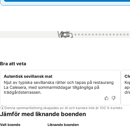
1 / 99
Bra att veta
Autentisk sevillansk mat
Ch
Njut av typiska sevillanska rätter och tapas på restaurang
Ko
La Calesera, med sommarmiddagar tillgängliga på
ap
trädgårdsterrassen.
dr
Denna sammanfattning skapades av AI och kanske inte är 100 % korrekt.
Jämför med liknande boenden
Valt boende
Liknande boenden