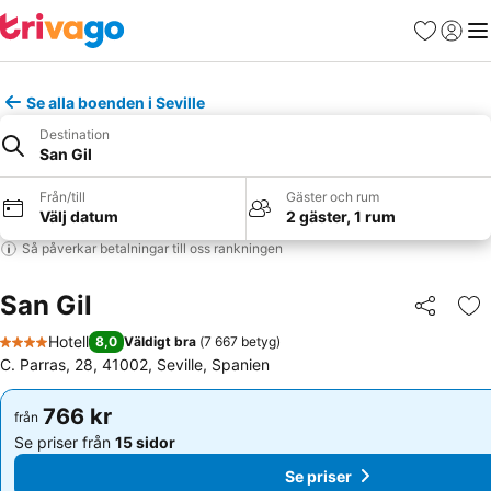
Favoriter
Logga 
Me
Se alla boenden i Seville
Destination
San Gil
Från/till
Gäster och rum
Välj datum
2 gäster, 1 rum
Så påverkar betalningar till oss rankningen
San Gil
Dela
Läg
Hotell
8,0
Väldigt bra
(
7 667 betyg
)
4 Stjärnor
C. Parras, 28, 41002, Seville, Spanien
766 kr
766 kr
från
från
Se priser från
15 sidor
Se priser från
15 sidor
Se priser
Se priser