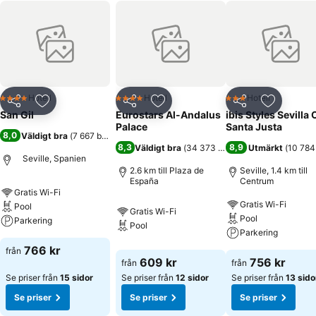
Hotell
Hotell
Hotell
4 Stjärnor
4 Stjärnor
3 Stjärnor
Dela
Lägg till i Mina Favoriter
Dela
Lägg till i Mina Favoriter
Dela
Lägg till
San Gil
Eurostars Al-Andalus
ibis Styles Sevilla 
Palace
Santa Justa
8,0
Väldigt bra
(
7 667 betyg
)
8,3
8,9
Väldigt bra
(
34 373 betyg
)
Utmärkt
(
10 784
Seville, Spanien
2.6 km till Plaza de
Seville, 1.4 km till
España
Centrum
Gratis Wi-Fi
Gratis Wi-Fi
Pool
Gratis Wi-Fi
Pool
Parkering
Pool
Parkering
766 kr
från
609 kr
756 kr
från
från
Se priser från
15 sidor
Se priser från
12 sidor
Se priser från
13 sido
Se priser
Se priser
Se priser