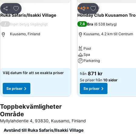
Lägg till i Mina Favoriter
Lägg till i Mina Favo
Hotell
Hotell
4 Stjärnor
Dela
Dela
Ruka Safaris/IIsakki Village
Holiday Club Kuusamon Trop
/
7,8
Inget betyg tillgängligt
Bra
(
6 538 betyg
)
Kuusamo, Finland
Kuusamo, 4.2 km till Centrum
Pool
Spa
Parkering
Välj datum för att se exakta priser
871 kr
från
Se priser från
10 sidor
Se priser
Se priser
Toppbekvämligheter
Område
Myllylahdentie 4, 93830, Kuusamo, Finland
Avstånd till Ruka Safaris/IIsakki Village