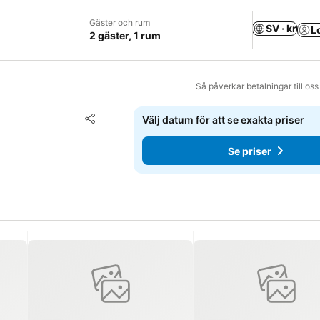
Gäster och rum
SV · kr
L
2 gäster, 1 rum
Så påverkar betalningar till os
Lägg till i Mina Favoriter
Välj datum för att se exakta priser
Dela
Se priser