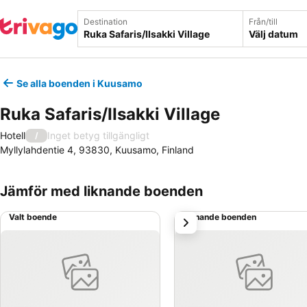
Destination
Från/till
Välj datum
Se alla boenden i Kuusamo
Ruka Safaris/IIsakki Village
Hotell
Inget betyg tillgängligt
/
Myllylahdentie 4, 93830, Kuusamo, Finland
Jämför med liknande boenden
Valt boende
Liknande boenden
nästa