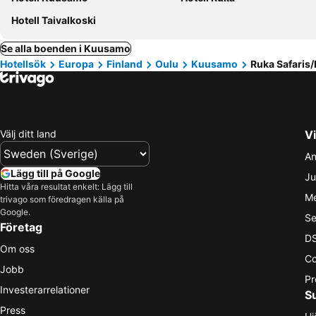
Hotell Taivalkoski
Se alla boenden i Kuusamo
Hotellsök
Europa
Finland
Oulu
Kuusamo
Ruka Safaris/I
Välj ditt land
Vi
An
Lägg till på Google
Ju
Hitta våra resultat enkelt: Lägg till
Me
trivago som föredragen källa på
Google.
Se
Företag
DS
Om oss
Co
Jobb
Pr
Investerarrelationer
S
Press