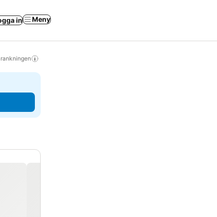
Meny
ogga in
s rankningen