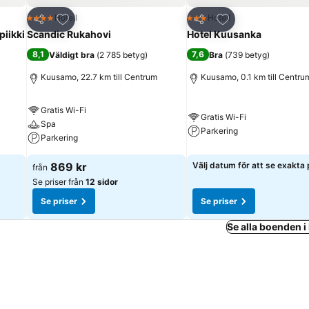
riter
Lägg till i Mina Favoriter
Lägg till i Mina Fa
Hotell
Hotell
4 Stjärnor
3 Stjärnor
Dela
Dela
iikki
Scandic Rukahovi
Hotel Kuusanka
8,1
7,6
Väldigt bra
(
2 785 betyg
)
Bra
(
739 betyg
)
Kuusamo, 22.7 km till Centrum
Kuusamo, 0.1 km till Centru
Gratis Wi-Fi
Gratis Wi-Fi
Spa
Parkering
Parkering
869 kr
Välj datum för att se exakta 
från
Se priser från
12 sidor
Se priser
Se priser
Se alla boenden 