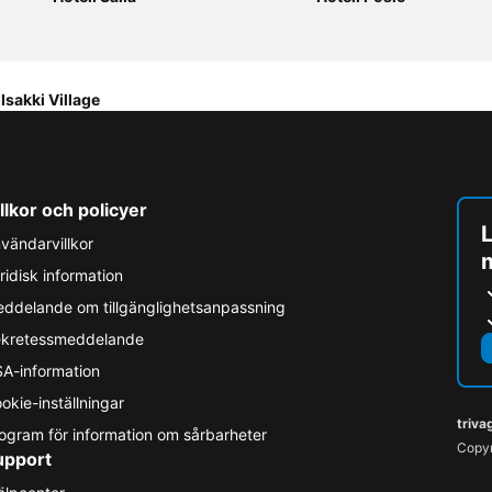
Isakki Village
llkor och policyer
L
vändarvillkor
ridisk information
ddelande om tillgänglighetsanpassning
kretessmeddelande
A-information
okie-inställningar
triva
ogram för information om sårbarheter
Copyr
upport