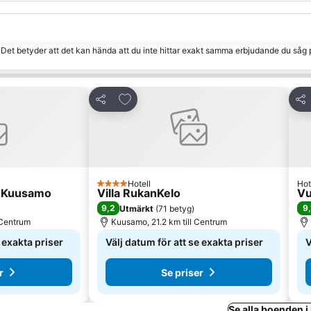
. Det betyder att det kan hända att du inte hittar exakt samma erbjudande du såg 
 Favoriter
Lägg till i Mina Favoriter
Dela
Del
Hotell
Hot
4 Stjärnor
t Kuusamo
Villa RukanKelo
Vu
9,2
9,
Utmärkt
(
71 betyg
)
 Centrum
Kuusamo, 21.2 km till Centrum
e exakta priser
Välj datum för att se exakta priser
V
r
Se priser
Se alla boenden 