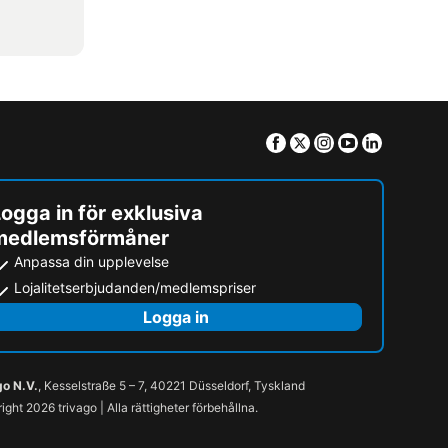
Facebook
Twitter
Instagram
Youtube
Linkedin
ogga in för exklusiva
medlemsförmåner
Anpassa din upplevelse
Lojalitetserbjudanden/medlemspriser
Logga in
go N.V.
, Kesselstraße 5 – 7, 40221 Düsseldorf, Tyskland
ight 2026 trivago | Alla rättigheter förbehållna.