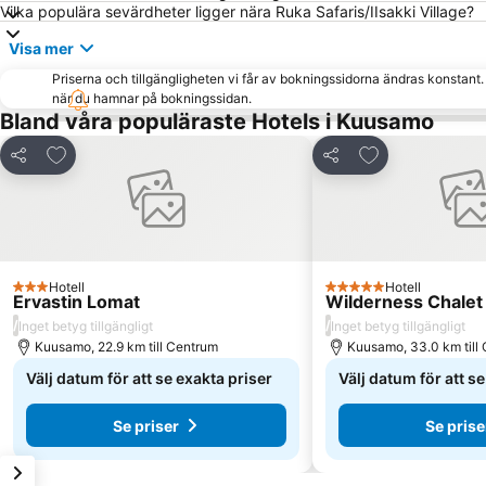
Vilka populära sevärdheter ligger nära Ruka Safaris/IIsakki Village?
Visa mer
Priserna och tillgängligheten vi får av bokningssidorna ändras konstant
när du hamnar på bokningssidan.
Bland våra populäraste Hotels i Kuusamo
Lägg till i Mina Favoriter
Lägg till i Mina
Dela
Dela
Hotell
Hotell
3 Stjärnor
5 Stjärnor
Ervastin Lomat
Wilderness Chale
/
/
Inget betyg tillgängligt
Inget betyg tillgängligt
Kuusamo, 22.9 km till Centrum
Kuusamo, 33.0 km till
Välj datum för att se exakta priser
Välj datum för att s
Se priser
Se prise