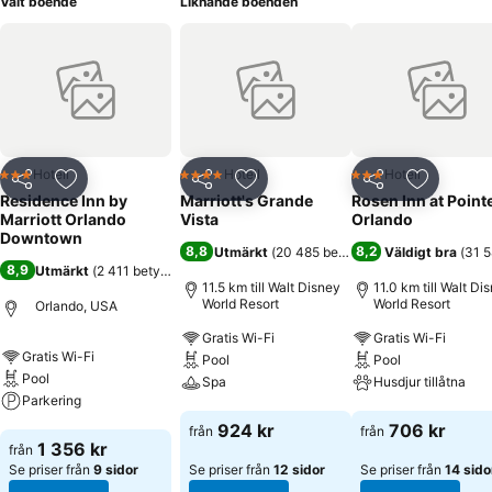
Valt boende
Liknande boenden
Hotell
Hotell
Hotell
3 Stjärnor
4 Stjärnor
3 Stjärnor
Dela
Lägg till i Mina Favoriter
Dela
Lägg till i Mina Favoriter
Dela
Lägg till
Residence Inn by
Marriott's Grande
Rosen Inn at Point
Marriott Orlando
Vista
Orlando
Downtown
8,8
8,2
Utmärkt
(
20 485 betyg
)
Väldigt bra
(
31 5
8,9
Utmärkt
(
2 411 betyg
)
11.5 km till Walt Disney
11.0 km till Walt Di
World Resort
World Resort
Orlando, USA
Gratis Wi-Fi
Gratis Wi-Fi
Gratis Wi-Fi
Pool
Pool
Pool
Spa
Husdjur tillåtna
Parkering
Se priser
Se priser
924 kr
706 kr
från
från
Se priser
1 356 kr
från
Se priser från
9 sidor
Se priser från
12 sidor
Se priser från
14 sido