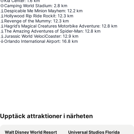
Kia Center
:
1.6
km
Camping World Stadium
:
2.8
km
Despicable Me Minion Mayhem
:
12.2
km
Hollywood Rip Ride Rockit
:
12.3
km
Revenge of the Mummy
:
12.3
km
Hagrid’s Magical Creatures Motorbike Adventure
:
12.8
km
The Amazing Adventures of Spider-Man
:
12.8
km
Jurassic World VelociCoaster
:
12.9
km
Orlando International Airport
:
16.8
km
Upptäck attraktioner i närheten
Förstora kartan
Walt Disney World Resort
Universal Studios Florida