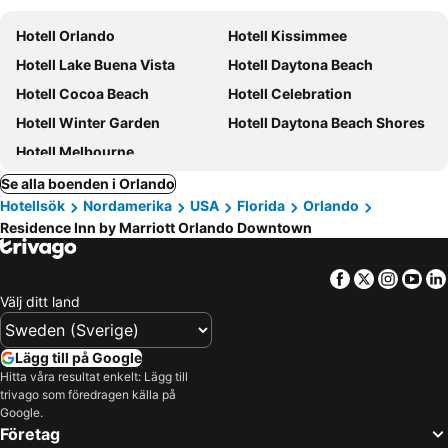
Hotell Orlando
Hotell Kissimmee
Hotell Lake Buena Vista
Hotell Daytona Beach
Hotell Cocoa Beach
Hotell Celebration
Hotell Winter Garden
Hotell Daytona Beach Shores
Hotell Melbourne
Se alla boenden i Orlando
Hotellsök
Nordamerika
USA
Florida
Orlando
Residence Inn by Marriott Orlando Downtown
Facebook
Twitter
Insta
Yo
Välj ditt land
Lägg till på Google
Hitta våra resultat enkelt: Lägg till
trivago som föredragen källa på
Google.
Företag