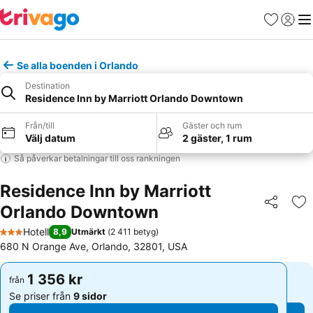
Favoriter
Logga 
Me
Se alla boenden i Orlando
Destination
Residence Inn by Marriott Orlando Downtown
Från/till
Gäster och rum
Välj datum
2 gäster, 1 rum
Så påverkar betalningar till oss rankningen
Residence Inn by Marriott
Orlando Downtown
Dela
Läg
Hotell
8,9
Utmärkt
(
2 411 betyg
)
3 Stjärnor
680 N Orange Ave, Orlando, 32801, USA
1 356 kr
1 356 kr
från
från
Se priser från
9 sidor
Se priser från
9 sidor