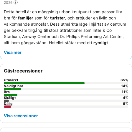
2026
Detta hotell är en mångsidig urban knutpunkt som passar lika
bra för
familjer
som för
turister
, och erbjuder en livlig och
välkomnande atmosfär. Dess utmärkta läge i hjärtat av centrum
ger bekväm tillgång till stora attraktioner som Inter & Co
Stadium, Amway Center och Dr. Phillips Performing Art Center,
allt inom gångavstånd. Hotellet ståtar med ett
rymligt
friskvårdscenter
med en inhägnad, alltid varm pool, perfekt för
Visa mer
njutning året runt. Gästerna berömmer konsekvent den
exceptionella personalen
och de läckra, rikliga
frukostalternativen, inklusive en populär våffelmaskin. För en
Gästrecensioner
lugnare vistelse kan gästerna be om rum som inte vetter mot
huvudvägen.
Utmärkt
65
%
Väldigt bra
14
%
Bra
11
%
Skäligt
4
%
Dålig
6
%
Visa recensioner