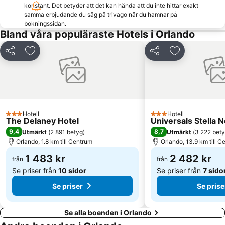
Grand Bohemian
Winter Park
konstant. Det betyder att det kan hända att du inte hittar exakt
samma erbjudande du såg på trivago när du hamnar på
Halloween Horror Nights
Orange Tree
bokningssidan.
Bland våra populäraste Hotels i Orlando
FBC Mortgage Stadium
Mickey’s Very Merry Christmas Party
Dela
Lägg till i Mina Favoriter
Dela
Lägg till i Mi
Hotell
Hotell
3 Stjärnor
3 Stjärnor
The Delaney Hotel
Universals Stella 
9,4
8,7
Utmärkt
(
2 891 betyg
)
Utmärkt
(
3 222 bet
Orlando, 1.8 km till Centrum
Orlando, 13.9 km till C
1 483 kr
2 482 kr
från
från
Se priser från
10 sidor
Se priser från
7 sido
Se priser
Se prise
Se alla boenden i Orlando