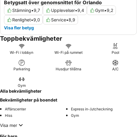
Betygsatt över genomsnittet för Orlando
Stämning
•
9,7
Upplevelser
•
9,4
Gym
•
9,2
Renlighet
•
9,0
Service
•
8,9
Visa fler betyg
Toppbekvämligheter
Wi-Fi i lobbyn
Wi-Fi på rummet
Pool
Parkering
Husdjur tillåtna
A/C
Gym
Alla bekvämligheter
Bekvämligheter på boendet
Affärscenter
Express in-/utcheckning
Hiss
Gym
Visa mer
För barn