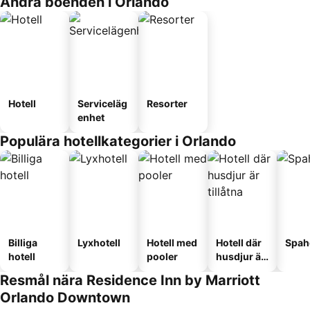
Andra boenden i Orlando
Hotell
Serviceläg
Resorter
enhet
Populära hotellkategorier i Orlando
Billiga
Lyxhotell
Hotell med
Hotell där
Spah
hotell
pooler
husdjur är
tillåtna
Resmål nära Residence Inn by Marriott
Orlando Downtown