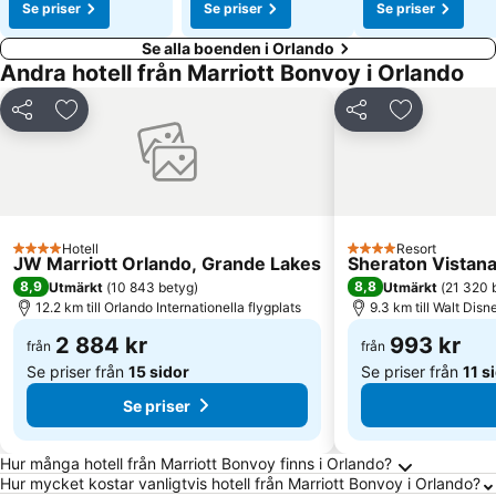
Se priser
Se priser
Se priser
Se alla boenden i Orlando
Andra hotell från Marriott Bonvoy i Orlando
Dela
Lägg till i Mina Favoriter
Dela
Lägg till i 
Hotell
Resort
4 Stjärnor
4 Stjärnor
JW Marriott Orlando, Grande Lakes
Sheraton Vistana 
8,9
8,8
Utmärkt
(
10 843 betyg
)
Utmärkt
(
21 320 
12.2 km till Orlando Internationella flygplats
9.3 km till Walt Dis
2 884 kr
993 kr
från
från
Se priser från
15 sidor
Se priser från
11 s
Se priser
Vanliga frågor om Orlando
Hur många hotell från Marriott Bonvoy finns i Orlando?
Hur mycket kostar vanligtvis hotell från Marriott Bonvoy i Orlando?