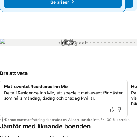
Se priser
Se priser
1 / 61
Bra att veta
Mat-eventet Residence Inn Mix
Hu
Delta i Residence Inn Mix, ett speciellt mat-event för gäster
Re
som hålls måndag, tisdag och onsdag kvällar.
vi
hu
Denna sammanfattning skapades av AI och kanske inte är 100 % korrekt.
Jämför med liknande boenden