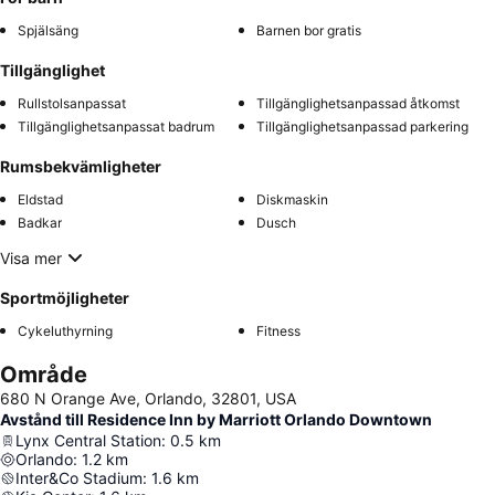
Spjälsäng
Barnen bor gratis
Tillgänglighet
Rullstolsanpassat
Tillgänglighetsanpassad åtkomst
Tillgänglighetsanpassat badrum
Tillgänglighetsanpassad parkering
Rumsbekvämligheter
Eldstad
Diskmaskin
Badkar
Dusch
Visa mer
Sportmöjligheter
Cykeluthyrning
Fitness
Område
680 N Orange Ave, Orlando, 32801, USA
Avstånd till Residence Inn by Marriott Orlando Downtown
Lynx Central Station
:
0.5
km
Orlando
:
1.2
km
Inter&Co Stadium
:
1.6
km