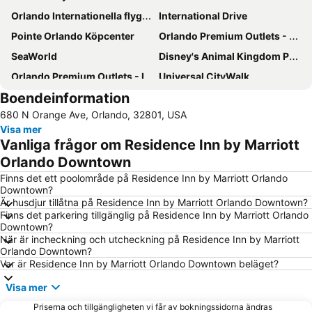
Orlando Internationella flygplats
International Drive
Pointe Orlando Köpcenter
Orlando Premium Outlets - Vineland Ave
SeaWorld
Disney's Animal Kingdom Park
Orlando Premium Outlets - International Drive
Universal CityWalk
Boendeinformation
Magic Kingdom Park - Walt Disney World Resort
Orange County kongresscenter
680 N Orange Ave, Orlando, 32801, USA
Universal's Studios Islands of Adventure
Downtown Arts District of Orlando
Visa mer
Lake Eola Park
The Wizarding World of Harry Potter
Vanliga frågor om Residence Inn by Marriott
Florida Mall köpcentrum
Central Florida Home & Garden Show Orlando
Orlando Downtown
Epcot International Flower & Garden Festival
Mall At Millenia
Finns det ett poolområde på Residence Inn by Marriott Orlando
Downtown?
NADA Convention & Exposition
Mickey’s Not-So-Scary Halloween Party
Är husdjur tillåtna på Residence Inn by Marriott Orlando Downtown?
Finns det parkering tillgänglig på Residence Inn by Marriott Orlando
Orlando Sanford Internationella flygplats
Global Pet Expo
Downtown?
Dezerland Park Orlando
Orlando International
När är incheckning och utcheckning på Residence Inn by Marriott
Orlando Downtown?
Gatorland Orlando
Disney Springs
Var är Residence Inn by Marriott Orlando Downtown beläget?
Lake Buena Vista Factory Shops
Epcot - Walt Disney World Resort
Visa mer
PGA Merchandise Show Orlando
Macy's Thanksgiving Day Parade
Priserna och tillgängligheten vi får av bokningssidorna ändras