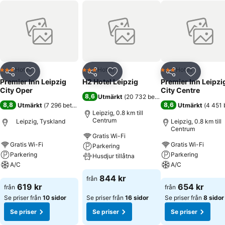
Hotell
Hotell
Hotell
3 Stjärnor
3 Stjärnor
3 Stjärnor
Dela
Lägg till i Mina Favoriter
Dela
Lägg till i Mina Favoriter
Dela
Lägg till
Premier Inn Leipzig
H2 Hotel Leipzig
Premier Inn Leipzi
City Oper
City Centre
8,6
Utmärkt
(
20 732 betyg
)
8,8
8,6
Utmärkt
(
7 296 betyg
)
Utmärkt
(
4 451 
Leipzig, 0.8 km till
Centrum
Leipzig, Tyskland
Leipzig, 0.8 km till
Centrum
Gratis Wi-Fi
Gratis Wi-Fi
Gratis Wi-Fi
Parkering
Parkering
Parkering
Husdjur tillåtna
A/C
A/C
Se priser
844 kr
från
Se priser
Se priser
619 kr
654 kr
från
från
Se priser från
10 sidor
Se priser från
16 sidor
Se priser från
8 sidor
Se priser
Se priser
Se priser