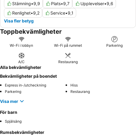
Stämning
•
9,9
Plats
•
9,7
Upplevelser
•
9,6
Renlighet
•
9,2
Service
•
9,1
Visa fler betyg
Toppbekvämligheter
Wi-Fi i lobbyn
Wi-Fi på rummet
Parkering
A/C
Restaurang
Alla bekvämligheter
Bekvämligheter på boendet
Express in-/utcheckning
Hiss
Parkering
Restaurang
Visa mer
För barn
Spjälsäng
Rumsbekvämligheter