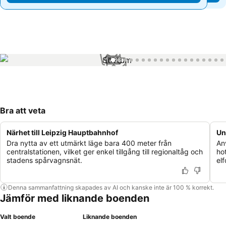
1 / 36
Bra att veta
Närhet till Leipzig Hauptbahnhof
Un
Dra nytta av ett utmärkt läge bara 400 meter från
An
centralstationen, vilket ger enkel tillgång till regionaltåg och
ho
stadens spårvagnsnät.
el
Denna sammanfattning skapades av AI och kanske inte är 100 % korrekt.
Jämför med liknande boenden
Valt boende
Liknande boenden