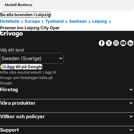
Hotell Brehna
Se alla boenden i Leipzig
Hotellsök
Europa
Tyskland
Sachsen
Leipzig
Premier Inn Leipzig City Oper
Facebook
Twitter
Insta
Yo
Välj ditt land
Lägg till på Google
Hitta våra resultat enkelt: Lägg till
trivago som föredragen källa på
Google.
Företag
Våra produkter
Villkor och policyer
Support