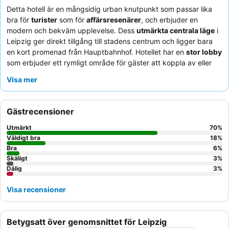
Detta hotell är en mångsidig urban knutpunkt som passar lika
bra för
turister
som för
affärsresenärer
, och erbjuder en
modern och bekväm upplevelse. Dess
utmärkta centrala läge
i
Leipzig ger direkt tillgång till stadens centrum och ligger bara
en kort promenad från Hauptbahnhof. Hotellet har en
stor lobby
som erbjuder ett rymligt område för gäster att koppla av eller
arbeta. Gästerna berömmer konsekvent den
vänliga och
Visa mer
hjälpsamma personalen
och den omfattande, varierade
frukostbuffén
. För en lugnare vistelse bör gäster överväga att
be om ett rum mot innergården.
Gästrecensioner
Utmärkt
70
%
Väldigt bra
18
%
Bra
6
%
Skäligt
3
%
Dålig
3
%
Visa recensioner
Betygsatt över genomsnittet för Leipzig