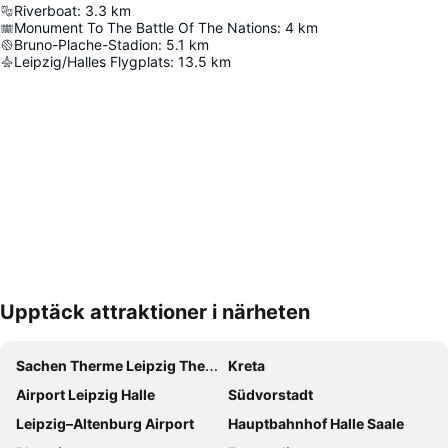
Riverboat
:
3.3
km
Monument To The Battle Of The Nations
:
4
km
Bruno-Plache-Stadion
:
5.1
km
Leipzig/Halles Flygplats
:
13.5
km
Upptäck attraktioner i närheten
Förstora kartan
Sachen Therme Leipzig Thermal Spa
Kreta
Airport Leipzig Halle
Südvorstadt
Leipzig–Altenburg Airport
Hauptbahnhof Halle Saale