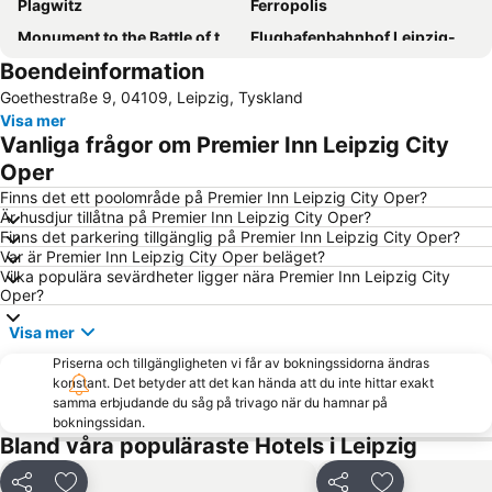
Plagwitz
Ferropolis
Monument to the Battle of the Nations
Flughafenbahnhof Leipzig-Halle
Boendeinformation
Hauptbahnhof Leipzig
Bayerischer Bahnhof
Goethestraße 9, 04109, Leipzig, Tyskland
Arena Leipzig
Bachviertel
Visa mer
Neue Messe
Leipziger Buchmesse
Vanliga frågor om Premier Inn Leipzig City
Fregehaus
Leipzig Zoo
Oper
MDR - Die Studiotour
Don Giovanni
Finns det ett poolområde på Premier Inn Leipzig City Oper?
Är husdjur tillåtna på Premier Inn Leipzig City Oper?
Breitenfeld
Belantis
Finns det parkering tillgänglig på Premier Inn Leipzig City Oper?
Var är Premier Inn Leipzig City Oper beläget?
Zoological Garden - Bergzoo
Augustinerstiftskirche Sankt Petrus
Vilka populära sevärdheter ligger nära Premier Inn Leipzig City
Saale-Unstrut-Tours
Oper?
Visa mer
Priserna och tillgängligheten vi får av bokningssidorna ändras
konstant. Det betyder att det kan hända att du inte hittar exakt
samma erbjudande du såg på trivago när du hamnar på
bokningssidan.
Bland våra populäraste Hotels i Leipzig