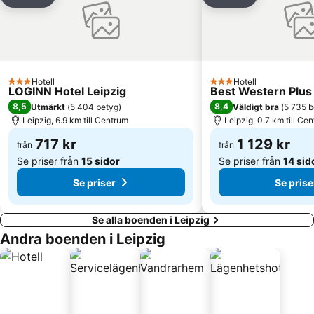
Dela
Lägg till i Mina Favoriter
Dela
Lägg till i Mi
Hotell
Hotell
3 Stjärnor
3 Stjärnor
LOGINN Hotel Leipzig
Best Western Plus 
8,5
8,4
Utmärkt
(
5 404 betyg
)
Väldigt bra
(
5 735 b
Leipzig, 6.9 km till Centrum
Leipzig, 0.7 km till Ce
717 kr
1 129 kr
från
från
Se priser från
15 sidor
Se priser från
14 sid
Se priser
Se prise
Se alla boenden i Leipzig
Andra boenden i Leipzig