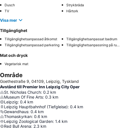
Dusch
Strykbräda
TV
Hårtork
Visa mer
Tillgänglighet
Tillgänglighetsanpassad åtkomst
Tillgänglighetsanpassat badrum
Tillgänglighetsanpassad parkering
Tillgänglighetsanpassning på rummet
Mat och dryck
Vegetarisk mat
Område
Goethestraße 9, 04109, Leipzig, Tyskland
Avstånd till Premier Inn Leipzig City Oper
St. Nicholas Church
:
0.2
km
Museum Of Fine Arts
:
0.3
km
Leipzig
:
0.4
km
Leipzig Hauptbahnhof (Tiefgleise)
:
0.4
km
Gewandhaus
:
0.4
km
Thomaskyrkan
:
0.6
km
Leipzig Zoological Garden
:
1.4
km
Red Bull Arena
:
2.3
km