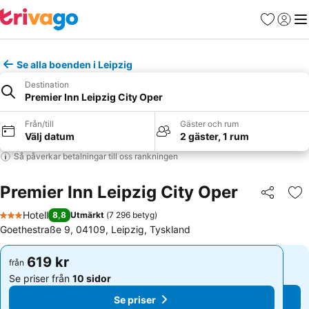
Favoriter
Logga 
Me
Se alla boenden i Leipzig
Destination
Premier Inn Leipzig City Oper
Från/till
Gäster och rum
Välj datum
2 gäster, 1 rum
Så påverkar betalningar till oss rankningen
Premier Inn Leipzig City Oper
Dela
Läg
Hotell
8,8
Utmärkt
(
7 296 betyg
)
3 Stjärnor
Goethestraße 9, 04109, Leipzig, Tyskland
619 kr
619 kr
från
från
Se priser från
10 sidor
Se priser från
10 sidor
Se priser
Se priser