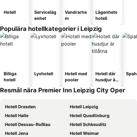
Hotell
Serviceläg
Vandrarhe
Lägenhets
enhet
m
hotell
Populära hotellkategorier i Leipzig
Billiga
Lyxhotell
Hotell med
Hotell där
Spah
hotell
pooler
husdjur är
tillåtna
Resmål nära Premier Inn Leipzig City Oper
Hotell Dresden
Hotell Leipzig
Hotell Halle
Hotell Quedlinburg
Hotell Dessau-Roßlau
Hotell Schkeuditz
Hotell Jena
Hotell Weimar