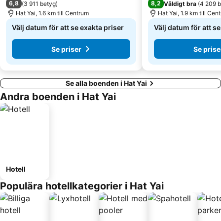
6,8
8,2
(
3 911 betyg
)
Väldigt bra
(
4 209 
Hat Yai, 1.6 km till Centrum
Hat Yai, 1.9 km till Cen
Välj datum för att se exakta priser
Välj datum för att s
Se priser
Se prise
Se alla boenden i Hat Yai
Andra boenden i Hat Yai
Hotell
Populära hotellkategorier i Hat Yai