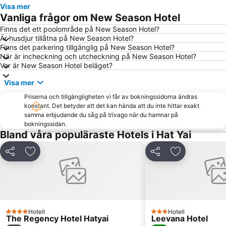
Visa mer
Vanliga frågor om New Season Hotel
Finns det ett poolområde på New Season Hotel?
Är husdjur tillåtna på New Season Hotel?
Finns det parkering tillgänglig på New Season Hotel?
När är incheckning och utcheckning på New Season Hotel?
Var är New Season Hotel beläget?
Visa mer
Priserna och tillgängligheten vi får av bokningssidorna ändras
konstant. Det betyder att det kan hända att du inte hittar exakt
samma erbjudande du såg på trivago när du hamnar på
bokningssidan.
Bland våra populäraste Hotels i Hat Yai
Dela
Lägg till i Mina Favoriter
Dela
Lägg till i Mi
Hotell
Hotell
4 Stjärnor
3 Stjärnor
The Regency Hotel Hatyai
Leevana Hotel