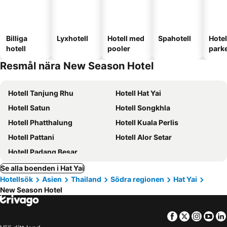
Billiga
Lyxhotell
Hotell med
Spahotell
Hote
hotell
pooler
park
Resmål nära New Season Hotel
Hotell Tanjung Rhu
Hotell Hat Yai
Hotell Satun
Hotell Songkhla
Hotell Phatthalung
Hotell Kuala Perlis
Hotell Pattani
Hotell Alor Setar
Hotell Padang Besar
Se alla boenden i Hat Yai
Hotellsök
Asien
Thailand
Södra regionen
Hat Yai
New Season Hotel
Facebook
Twitter
Insta
Yo