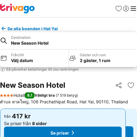
Favoriter
Logga 
Me
Se alla boenden i Hat Yai
Destination
New Season Hotel
Från/till
Gäster och rum
Välj datum
2 gäster, 1 rum
Så påverkar betalningar till oss rankningen
New Season Hotel
Dela
Läg
Hotell
8,1
Väldigt bra
(
7 519 betyg
)
4 Stjärnor
ตําบล หาดใหญ่, 106 Prachathipat Road, Hat Yai, 90110, Thailand
417 kr
417 kr
från
från
Se priser från
8 sidor
Se priser från
8 sidor
Se priser
Se priser