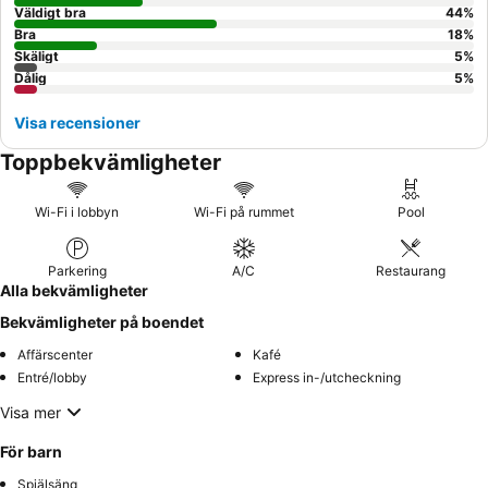
Väldigt bra
44
%
Bra
18
%
Skäligt
5
%
Dålig
5
%
Visa recensioner
Toppbekvämligheter
Wi-Fi i lobbyn
Wi-Fi på rummet
Pool
Parkering
A/C
Restaurang
Alla bekvämligheter
Bekvämligheter på boendet
Affärscenter
Kafé
Entré/lobby
Express in-/utcheckning
Visa mer
För barn
Spjälsäng