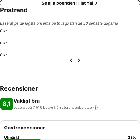
Se alla boenden i Hat Yai
Pristrend
Baserat på de lägsta priserna på trivago från de 30 senaste dagarna
0 kr
0 kr
0 kr
Recensioner
Väldigt bra
8,1
baserat på 7 519 betyg från stora
webbplatser
Gästrecensioner
Utmärkt
28
%