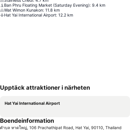
Stainless Chedi
:
4.7
km
Ban Phru Floating Market (Saturday Evening)
:
9.4
km
Wat Wimon Kunakon
:
11.8
km
Hat Yai International Airport
:
12.2
km
Upptäck attraktioner i närheten
Förstora kartan
Hat Yai International Airport
Boendeinformation
ตําบล หาดใหญ่, 106 Prachathipat Road, Hat Yai, 90110, Thailand