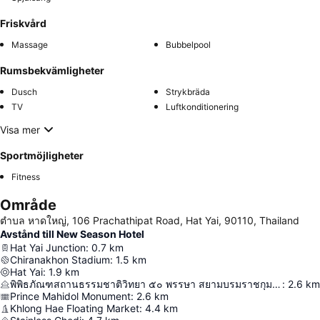
Friskvård
Massage
Bubbelpool
Rumsbekvämligheter
Dusch
Strykbräda
TV
Luftkonditionering
Visa mer
Sportmöjligheter
Fitness
Område
ตําบล หาดใหญ่, 106 Prachathipat Road, Hat Yai, 90110, Thailand
Avstånd till New Season Hotel
Hat Yai Junction
:
0.7
km
Chiranakhon Stadium
:
1.5
km
Hat Yai
:
1.9
km
พิพิธภัณฑสถานธรรมชาติวิทยา ๕๐ พรรษา สยามบรมราชกุมารี
:
2.6
km
Prince Mahidol Monument
:
2.6
km
Khlong Hae Floating Market
:
4.4
km