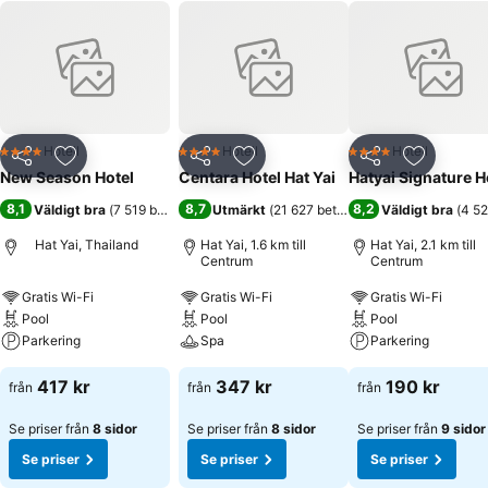
Hotell
Hotell
Hotell
4 Stjärnor
4 Stjärnor
4 Stjärnor
Dela
Lägg till i Mina Favoriter
Dela
Lägg till i Mina Favoriter
Dela
Lägg till
New Season Hotel
Centara Hotel Hat Yai
Hatyai Signature H
8,1
8,7
8,2
Väldigt bra
(
7 519 betyg
)
Utmärkt
(
21 627 betyg
)
Väldigt bra
(
4 52
Hat Yai, Thailand
Hat Yai, 1.6 km till
Hat Yai, 2.1 km till
Centrum
Centrum
Gratis Wi-Fi
Gratis Wi-Fi
Gratis Wi-Fi
Pool
Pool
Pool
Parkering
Spa
Parkering
417 kr
347 kr
190 kr
från
från
från
Se priser från
8 sidor
Se priser från
8 sidor
Se priser från
9 sidor
Se priser
Se priser
Se priser