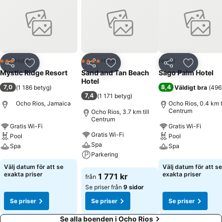
Hotell
Hotell
Hotell
3 Stjärnor
4 Stjärnor
Dela
Lägg till i Mina Favoriter
Dela
Lägg till i Mina Favoriter
Dela
Lägg till
Mystic Ridge Resort
Sand and Tan Beach
Sago Palm Hotel
Hotel
7,0
8,4
(
1 186 betyg
)
Väldigt bra
(
496
7,4
(
1 171 betyg
)
Ocho Rios, Jamaica
Ocho Rios, 0.4 km ti
Centrum
Ocho Rios, 3.7 km till
Centrum
Gratis Wi-Fi
Gratis Wi-Fi
Gratis Wi-Fi
Pool
Pool
Spa
Spa
Spa
Parkering
Se priser
Se priser
Välj datum för att se
Välj datum för att se
Se priser
exakta priser
exakta priser
1 771 kr
från
Se priser från
9 sidor
Se priser
Se priser
Se priser
Se alla boenden i Ocho Rios