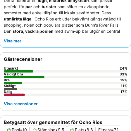
Detta hotell är en
lugn, historisk tillflyktsort
som passar
perfekt för
par
och
turister
som söker en avkopplande
semester med enkel tillgång till lokala sevärdheter. Dess
utmärkta läge
i Ocho Rios erbjuder bekvämt gångavstånd till
shopping, nöjen och populära platser som Dunn's River Falls.
Den
stora, vackra poolen
med swim-up bar utgör en central
punkt för avkoppling och nöje. Gästerna berömmer konsekvent
Visa mer
den
vänliga och välkomnande personalen
samt de läckra
kycklingvingarna
från hotellets bar och grill. För en verkligt
fridfull upplevelse, överväg att be om ett rum med utsikt över
Gästrecensioner
de
lummiga trädgårdarna
och de rogivande ljuden från den
närliggande floden.
Utmärkt
24
%
Väldigt bra
33
%
Bra
15
%
Skäligt
11
%
Dålig
17
%
Visa recensioner
Betygsatt över genomsnittet för Ocho Rios
Pool
•
10
Stämning
•
9,5
Plats
•
8,6
Fitness
•
7,1