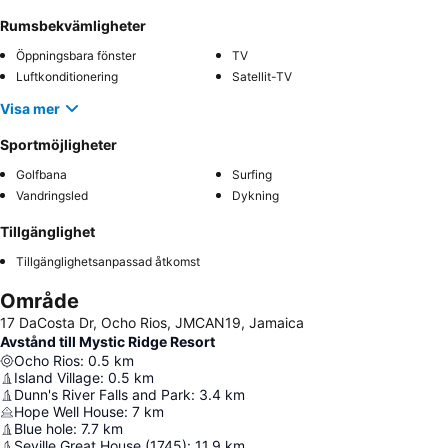
Rumsbekvämligheter
Öppningsbara fönster
TV
Luftkonditionering
Satellit-TV
Visa mer
Sportmöjligheter
Golfbana
Surfing
Vandringsled
Dykning
Tillgänglighet
Tillgänglighetsanpassad åtkomst
Område
17 DaCosta Dr, Ocho Rios, JMCAN19, Jamaica
Avstånd till Mystic Ridge Resort
Ocho Rios
:
0.5
km
Island Village
:
0.5
km
Dunn's River Falls and Park
:
3.4
km
Hope Well House
:
7
km
Blue hole
:
7.7
km
Seville Great House (1745)
:
11.9
km