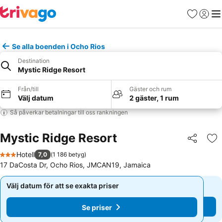
Favoriter
Logga 
Me
Se alla boenden i Ocho Rios
Destination
Mystic Ridge Resort
Från/till
Gäster och rum
Välj datum
2 gäster, 1 rum
Så påverkar betalningar till oss rankningen
Mystic Ridge Resort
Dela
Läg
Hotell
7,0
(
1 186 betyg
)
3 Stjärnor
17 DaCosta Dr, Ocho Rios, JMCAN19, Jamaica
Välj datum för att se exakta priser
Välj datum för att se exakta priser
Se priser
Se priser