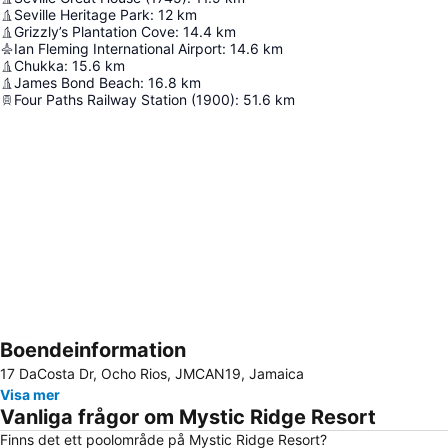
Seville Heritage Park
:
12
km
Grizzly’s Plantation Cove
:
14.4
km
Ian Fleming International Airport
:
14.6
km
Chukka
:
15.6
km
James Bond Beach
:
16.8
km
Four Paths Railway Station (1900)
:
51.6
km
Boendeinformation
Förstora kartan
17 DaCosta Dr, Ocho Rios, JMCAN19, Jamaica
Visa mer
Vanliga frågor om Mystic Ridge Resort
Finns det ett poolområde på Mystic Ridge Resort?