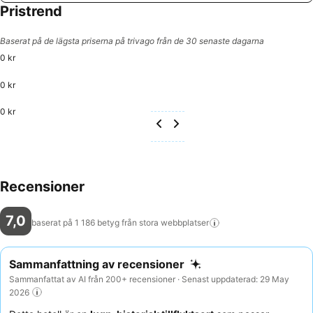
Pristrend
Baserat på de lägsta priserna på trivago från de 30 senaste dagarna
0 kr
0 kr
0 kr
Recensioner
7,0
baserat på 1 186 betyg från stora
webbplatser
Sammanfattning av recensioner
Sammanfattat av AI från 200+ recensioner · Senast uppdaterad: 29 May
2026