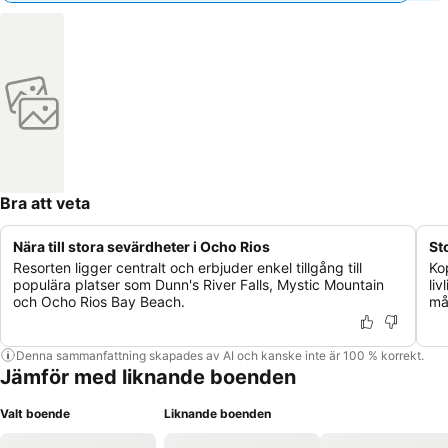
Bra att veta
Nära till stora sevärdheter i Ocho Rios
St
Resorten ligger centralt och erbjuder enkel tillgång till
Ko
populära platser som Dunn's River Falls, Mystic Mountain
li
och Ocho Rios Bay Beach.
mål
Denna sammanfattning skapades av AI och kanske inte är 100 % korrekt.
Jämför med liknande boenden
Valt boende
Liknande boenden