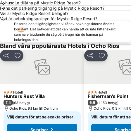
Är husdjur tillåtna på Mystic Ridge Resort?
Finns det parkering tillgänglig på Mystic Ridge Resort?
Var är Mystic Ridge Resort beläget?
Vad är avbokningspolicyn för Mystic Ridge Resort?
Priserna och tillgängligheten vi får av bokningssidorna ändras
konstant. Det betyder att det kan hända att du inte hittar exakt
samma erbjudande du såg på trivago när du hamnar på
bokningssidan.
Bland våra populäraste Hotels i Ocho Rios
Dela
Lägg till i Mina Favoriter
Dela
Lägg till i Mi
Hotell
Hotell
3 Stjärnor
3 Stjärnor
Hunters Rest Villa
Fisherman's Point
7,4
6,5
(
63 betyg
)
(
1 153 betyg
)
Ocho Rios, 9.1 km till Centrum
Ocho Rios, 0.3 km till
Välj datum för att se exakta priser
Välj datum för att s
Se priser
Se prise