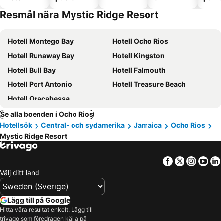
Resmål nära Mystic Ridge Resort
Hotell Montego Bay
Hotell Ocho Rios
Hotell Runaway Bay
Hotell Kingston
Hotell Bull Bay
Hotell Falmouth
Hotell Port Antonio
Hotell Treasure Beach
Hotell Oracabessa
Se alla boenden i Ocho Rios
Hotellsök
Central- och sydamerika
Jamaica
Ocho Rios
Mystic Ridge Resort
Facebook
Twitter
Insta
Yo
Välj ditt land
Lägg till på Google
Hitta våra resultat enkelt: Lägg till
trivago som föredragen källa på