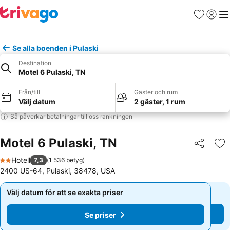
Favoriter
Logga 
Me
Se alla boenden i Pulaski
Destination
Motel 6 Pulaski, TN
Från/till
Gäster och rum
Välj datum
2 gäster, 1 rum
Så påverkar betalningar till oss rankningen
Motel 6 Pulaski, TN
Dela
Läg
Hotell
7,3
(
1 536 betyg
)
2 Stjärnor
2400 US-64, Pulaski, 38478, USA
Välj datum för att se exakta priser
Välj datum för att se exakta priser
Se priser
Se priser