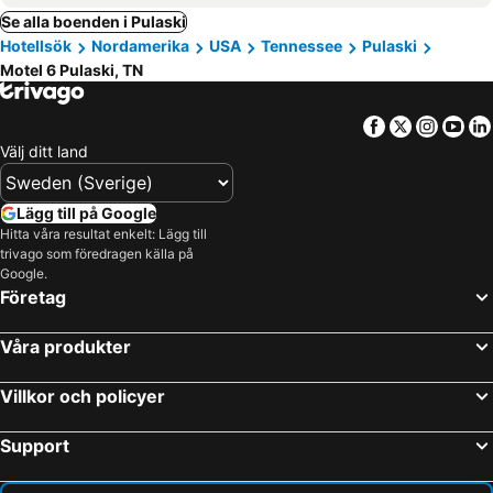
Se alla boenden i Pulaski
Hotellsök
Nordamerika
USA
Tennessee
Pulaski
Motel 6 Pulaski, TN
Facebook
Twitter
Insta
Yo
Välj ditt land
Lägg till på Google
Hitta våra resultat enkelt: Lägg till
trivago som föredragen källa på
Google.
Företag
Våra produkter
Villkor och policyer
Support