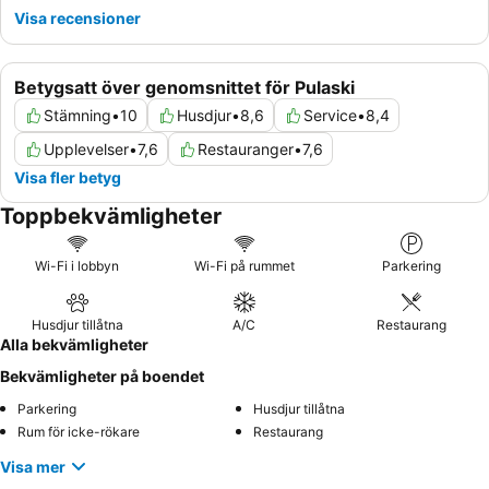
Visa recensioner
Betygsatt över genomsnittet för Pulaski
Stämning
•
10
Husdjur
•
8,6
Service
•
8,4
Upplevelser
•
7,6
Restauranger
•
7,6
Visa fler betyg
Toppbekvämligheter
Wi-Fi i lobbyn
Wi-Fi på rummet
Parkering
Husdjur tillåtna
A/C
Restaurang
Alla bekvämligheter
Bekvämligheter på boendet
Parkering
Husdjur tillåtna
Rum för icke-rökare
Restaurang
Visa mer