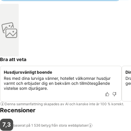
Bra att veta
Husdjursvänligt boende
Di
Res med dina lurviga vänner, hotellet välkomnar husdjur
Dra
varmt och erbjuder dig en bekväm och tillmötesgående
ge
vistelse som djurägare.
Denna sammanfattning skapades av AI och kanske inte är 100 % korrekt.
Recensioner
7,3
baserat på 1 536 betyg från stora
webbplatser