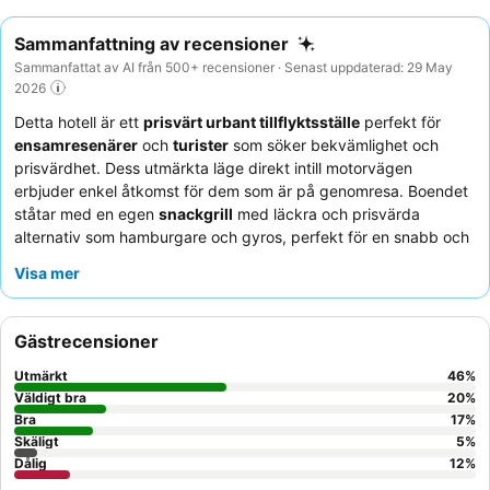
Sammanfattning av recensioner
Sammanfattat av AI från 500+ recensioner · Senast uppdaterad: 29 May
2026
Detta hotell är ett
prisvärt urbant tillflyktsställe
perfekt för
ensamresenärer
och
turister
som söker bekvämlighet och
prisvärdhet. Dess utmärkta läge direkt intill motorvägen
erbjuder enkel åtkomst för dem som är på genomresa. Boendet
ståtar med en egen
snackgrill
med läckra och prisvärda
alternativ som hamburgare och gyros, perfekt för en snabb och
mättande måltid. Gästerna berömmer konsekvent den
vänliga
Visa mer
och hjälpsamma personalen
, som är känd för sin effektivitet
och lyhördhet. För en lugnare upplevelse, be om ett rum mot
trädgården.
Gästrecensioner
Utmärkt
46
%
Väldigt bra
20
%
Bra
17
%
Skäligt
5
%
Dålig
12
%