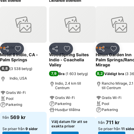
Valt boende
Liknande boenden
Hotell
Hotell
Hotell
2 Stjärnor
3 Stjärnor
Dela
Lägg till i Mina Favoriter
Dela
Lägg till i Mina Favoriter
Dela
Lägg till
Motel 6 Indio, CA -
WoodSpring Suites
Hilton Garden Inn
Palm Springs
Indio - Coachella
Palm Springs/Ran
Valley
Mirage
6,8
(
3 538 betyg
)
7,9
8,2
Bra
(
1 603 betyg
)
Väldigt bra
(
3 36
Indio, USA
Indio, 2.4 km till
Rancho Mirage, 2.1
Centrum
till Centrum
Gratis Wi-Fi
Gratis Wi-Fi
Gratis Wi-Fi
Pool
Parkering
Pool
Parkering
Husdjur tillåtna
Parkering
569 kr
från
Välj datum för att se
711 kr
från
exakta priser
Se priser från
9 sidor
Se priser från
11 sido