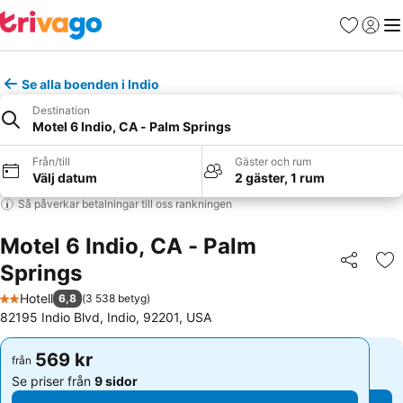
Favoriter
Logga 
Me
Se alla boenden i Indio
Destination
Motel 6 Indio, CA - Palm Springs
Från/till
Gäster och rum
Välj datum
2 gäster, 1 rum
Så påverkar betalningar till oss rankningen
Motel 6 Indio, CA - Palm
Springs
Dela
Läg
Hotell
6,8
(
3 538 betyg
)
2 Stjärnor
82195 Indio Blvd, Indio, 92201, USA
569 kr
569 kr
från
från
Se priser från
9 sidor
Se priser från
9 sidor