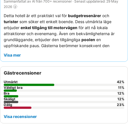
Sammanfattat av AI från 700+ recensioner · Senast uppdaterad: 29 May
2026
Detta hotell är ett praktiskt val för
budgetresenärer
och
turister
som söker ett enkelt boende. Dess utmärkta läge
erbjuder
enkel tillgång till motorvägen
för att nå lokala
attraktioner och evenemang. Även om bekvämligheterna är
grundläggande, erbjuder den tillgängliga
poolen
en
uppfriskande paus. Gästerna berömmer konsekvent den
hjälpsamma och vänliga personalen
och uppskattar
Visa mer
bekvämligheten med närliggande restauranger och
shoppingmöjligheter. För en lugnare upplevelse, överväg att be
om ett rum bort från järnvägsspåren.
Gästrecensioner
Utmärkt
42
%
Väldigt bra
11
%
Bra
12
%
Skäligt
12
%
Dålig
23
%
Visa recensioner