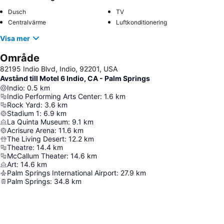
Dusch
TV
Centralvärme
Luftkonditionering
Visa mer
Område
82195 Indio Blvd, Indio, 92201, USA
Avstånd till Motel 6 Indio, CA - Palm Springs
Indio
:
0.5
km
Indio Performing Arts Center
:
1.6
km
Rock Yard
:
3.6
km
Stadium 1
:
6.9
km
La Quinta Museum
:
9.1
km
Acrisure Arena
:
11.6
km
The Living Desert
:
12.2
km
Theatre
:
14.4
km
McCallum Theater
:
14.6
km
Art
:
14.6
km
Palm Springs International Airport
:
27.9
km
Palm Springs
:
34.8
km