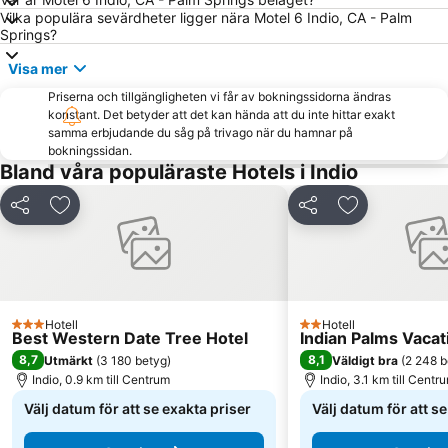
Vilka populära sevärdheter ligger nära Motel 6 Indio, CA - Palm
Springs?
Visa mer
Priserna och tillgängligheten vi får av bokningssidorna ändras
konstant. Det betyder att det kan hända att du inte hittar exakt
samma erbjudande du såg på trivago när du hamnar på
bokningssidan.
Bland våra populäraste Hotels i Indio
Dela
Lägg till i Mina Favoriter
Dela
Lägg till i Mi
Hotell
Hotell
3 Stjärnor
2 Stjärnor
Best Western Date Tree Hotel
Indian Palms Vacat
8,7
8,1
Utmärkt
(
3 180 betyg
)
Väldigt bra
(
2 248 b
Indio, 0.9 km till Centrum
Indio, 3.1 km till Centr
Välj datum för att se exakta priser
Välj datum för att s