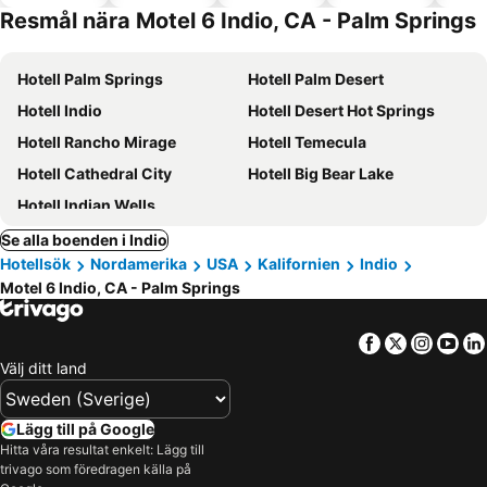
tillåtna
Resmål nära Motel 6 Indio, CA - Palm Springs
Hotell Palm Springs
Hotell Palm Desert
Hotell Indio
Hotell Desert Hot Springs
Hotell Rancho Mirage
Hotell Temecula
Hotell Cathedral City
Hotell Big Bear Lake
Hotell Indian Wells
Se alla boenden i Indio
Hotellsök
Nordamerika
USA
Kalifornien
Indio
Motel 6 Indio, CA - Palm Springs
Facebook
Twitter
Insta
Yo
Välj ditt land
Lägg till på Google
Hitta våra resultat enkelt: Lägg till
trivago som föredragen källa på