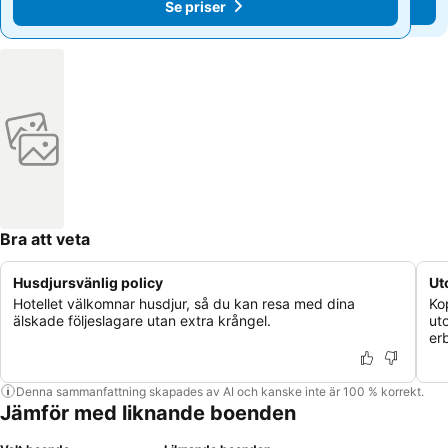
Se priser
Se priser
Bra att veta
Husdjursvänlig policy
Ut
Hotellet välkomnar husdjur, så du kan resa med dina
Ko
älskade följeslagare utan extra krångel.
ut
er
Denna sammanfattning skapades av AI och kanske inte är 100 % korrekt.
Jämför med liknande boenden