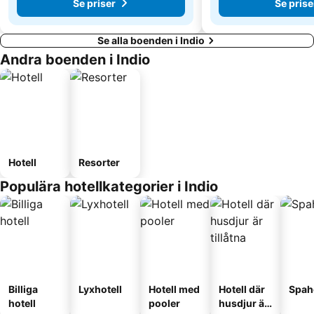
Se priser
Se prise
Se alla boenden i Indio
Andra boenden i Indio
Hotell
Resorter
Populära hotellkategorier i Indio
Billiga
Lyxhotell
Hotell med
Hotell där
Spah
hotell
pooler
husdjur är