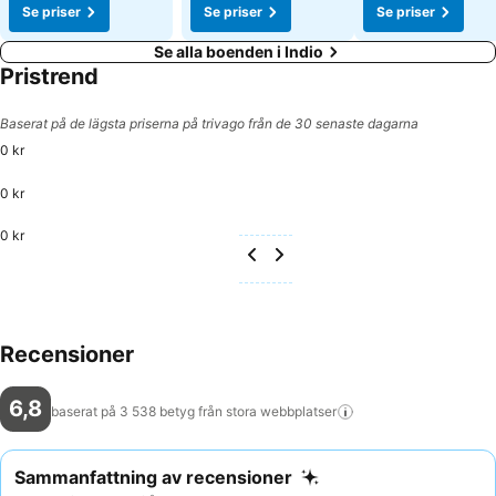
Se priser
Se priser
Se priser
Se alla boenden i Indio
Pristrend
Baserat på de lägsta priserna på trivago från de 30 senaste dagarna
0 kr
0 kr
0 kr
Recensioner
6,8
baserat på 3 538 betyg från stora
webbplatser
Sammanfattning av recensioner