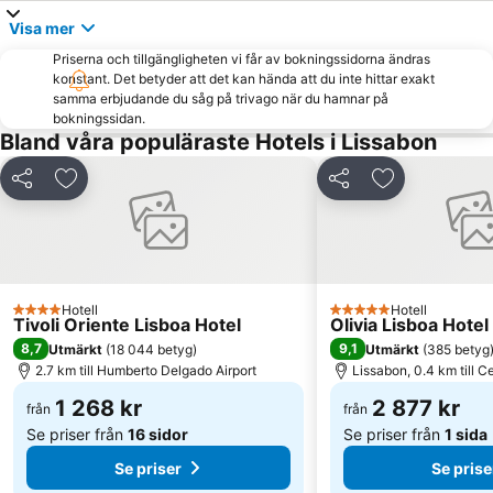
Praia de Carcavelos
Marques de Pombal-statyn
Visa mer
Benfica
Graça
Priserna och tillgängligheten vi får av bokningssidorna ändras
Jardim da Estrela
Caparica beach
konstant. Det betyder att det kan hända att du inte hittar exakt
samma erbjudande du såg på trivago när du hamnar på
Albufeira Lagoon
Quinta da Marinha Golf Resort
bokningssidan.
Bland våra populäraste Hotels i Lissabon
Portugal Pavilion Parque das Naçoes
São João da Caparica Beach
25 de Abril-bron
Alvalade
Dela
Lägg till i Mina Favoriter
Dela
Lägg till i Mi
Lumiar
Lisboa
Vasco da Gama Köpcentrum
Pavilhão Multiusos de Odivelas
Martim Moniz
Santa Apolónia Metro Station
Doca de Belém
José Alvalade Stadium
Hotell
Hotell
4 Stjärnor
5 Stjärnor
Tivoli Oriente Lisboa Hotel
Olivia Lisboa Hote
Sé
Campo Pequeno tjurfäktningsarena
8,7
9,1
Utmärkt
(
18 044 betyg
)
Utmärkt
(
385 betyg
2.7 km till Humberto Delgado Airport
Lissabon, 0.4 km till 
1 268 kr
2 877 kr
från
från
Se priser från
16 sidor
Se priser från
1 sida
Se priser
Se prise