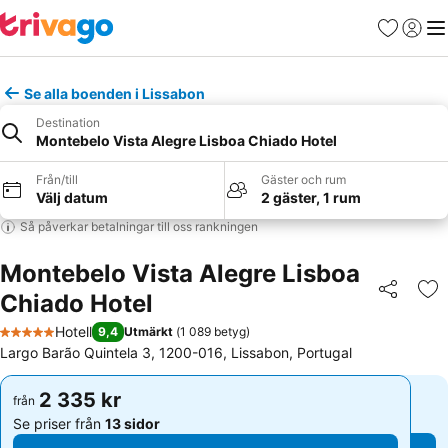
Favoriter
Logga 
Me
Se alla boenden i Lissabon
Destination
Montebelo Vista Alegre Lisboa Chiado Hotel
Från/till
Gäster och rum
Välj datum
2 gäster, 1 rum
Så påverkar betalningar till oss rankningen
Montebelo Vista Alegre Lisboa
Chiado Hotel
Dela
Läg
Hotell
9,4
Utmärkt
(
1 089 betyg
)
5 Stjärnor
Largo Barão Quintela 3, 1200-016, Lissabon, Portugal
2 335 kr
2 335 kr
från
från
Se priser från
13 sidor
Se priser från
13 sidor