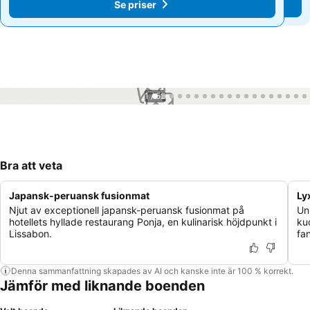
Se priser
Se priser
1 / 52
Bra att veta
Japansk-peruansk fusionmat
Ly
Njut av exceptionell japansk-peruansk fusionmat på
Un
hotellets hyllade restaurang Ponja, en kulinarisk höjdpunkt i
ku
Lissabon.
fa
Denna sammanfattning skapades av AI och kanske inte är 100 % korrekt.
Jämför med liknande boenden