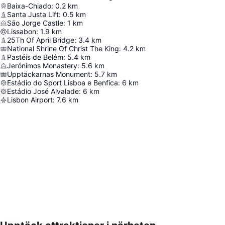
Baixa-Chiado
:
0.2
km
Santa Justa Lift
:
0.5
km
São Jorge Castle
:
1
km
Lissabon
:
1.9
km
25Th Of April Bridge
:
3.4
km
National Shrine Of Christ The King
:
4.2
km
Pastéis de Belém
:
5.4
km
Jerónimos Monastery
:
5.6
km
Upptäckarnas Monument
:
5.7
km
Estádio do Sport Lisboa e Benfica
:
6
km
Estádio José Alvalade
:
6
km
Lisbon Airport
:
7.6
km