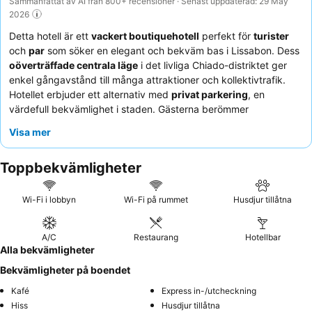
Sammanfattat av AI från 800+ recensioner · Senast uppdaterad: 29 May
2026
Detta hotell är ett
vackert boutiquehotell
perfekt för
turister
och
par
som söker en elegant och bekväm bas i Lissabon. Dess
oöverträffade centrala läge
i det livliga Chiado-distriktet ger
enkel gångavstånd till många attraktioner och kollektivtrafik.
Hotellet erbjuder ett alternativ med
privat parkering
, en
värdefull bekvämlighet i staden. Gästerna berömmer
konsekvent den
vänliga och uppmärksamma personalen
och
Visa mer
den
utmärkta, varierade frukosten
med färska lokala produkter
och rätter som tillagas på beställning. För en verkligt minnesvärd
Toppbekvämligheter
upplevelse, överväg att äta på hotellets
restaurang Ponja
, som
erbjuder mycket hyllad japansk-peruansk fusionmat.
Wi-Fi i lobbyn
Wi-Fi på rummet
Husdjur tillåtna
A/C
Restaurang
Hotellbar
Alla bekvämligheter
Bekvämligheter på boendet
Kafé
Express in-/utcheckning
Hiss
Husdjur tillåtna