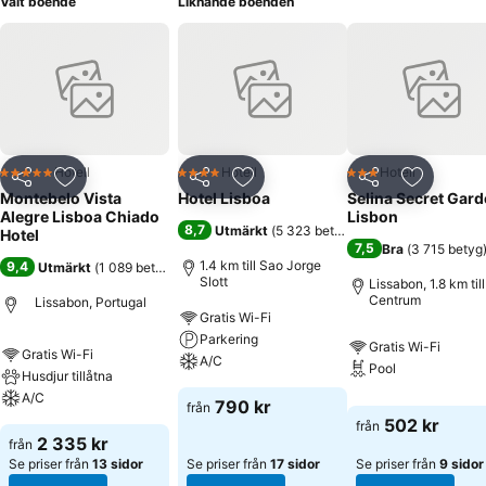
Valt boende
Liknande boenden
Hotell
Hotell
Hotell
5 Stjärnor
4 Stjärnor
3 Stjärnor
Dela
Lägg till i Mina Favoriter
Dela
Lägg till i Mina Favoriter
Dela
Lägg till
Montebelo Vista
Hotel Lisboa
Selina Secret Gar
Alegre Lisboa Chiado
Lisbon
8,7
Utmärkt
(
5 323 betyg
)
Hotel
7,5
Bra
(
3 715 betyg
1.4 km till Sao Jorge
9,4
Utmärkt
(
1 089 betyg
)
Slott
Lissabon, 1.8 km till
Centrum
Lissabon, Portugal
Gratis Wi-Fi
Parkering
Gratis Wi-Fi
Gratis Wi-Fi
A/C
Pool
Husdjur tillåtna
A/C
790 kr
från
502 kr
från
2 335 kr
från
Se priser från
13 sidor
Se priser från
17 sidor
Se priser från
9 sidor