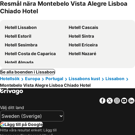
Resmål nära Montebelo Vista Alegre Lisboa
Chiado Hotel
Hotell Lissabon
Hotell Cascais
Hotell Estoril
Hotell Sintra
Hotell Sesimbra
Hotell Ericeira
Hotell Costa de Caparica
Hotell Nazaré
Hotell Almada
Se alla boenden i Lissabon
Hotellsök
Europa
Portugal
Lissabons kust
Lissabon
Montebelo Vista Alegre Lisboa Chiado Hotel
Facebook
Twitter
Insta
Yo
Välj ditt land
Lägg till på Google
Hitta våra resultat enkelt: Lägg till