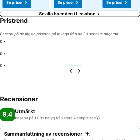
Se priser
Se priser
Se priser
Se alla boenden i Lissabon
Pristrend
Baserat på de lägsta priserna på trivago från de 30 senaste dagarna
0 kr
0 kr
0 kr
Recensioner
Utmärkt
9,4
baserat på 1 089 betyg från stora
webbplatser
Sammanfattning av recensioner