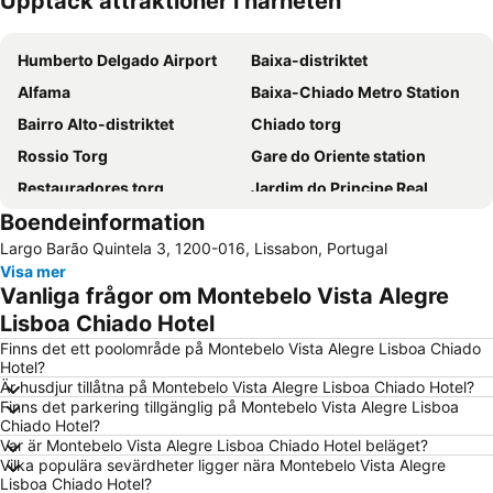
Upptäck attraktioner i närheten
Förstora kartan
Humberto Delgado Airport
Baixa-distriktet
Alfama
Baixa-Chiado Metro Station
Bairro Alto-distriktet
Chiado torg
Rossio Torg
Gare do Oriente station
Restauradores torg
Jardim do Principe Real
Boendeinformation
Alameda Metro Station
Algés Beach
Largo Barão Quintela 3, 1200-016, Lissabon, Portugal
Avenida da Liberdade Aveny
Parque das Nações
Visa mer
Cais do Sodré Metro Station
Oriente Metro Station
Vanliga frågor om Montebelo Vista Alegre
Comporta beach
Lissabon Konferenscenter
Lisboa Chiado Hotel
Lissabon Katedral
Arroios Metro Station
Finns det ett poolområde på Montebelo Vista Alegre Lisboa Chiado
Hotel?
Praça do Comércio torg
Lisbon Orient Station
Är husdjur tillåtna på Montebelo Vista Alegre Lisboa Chiado Hotel?
Finns det parkering tillgänglig på Montebelo Vista Alegre Lisboa
Eduardo VII-parken
Lissabon Zoo
Chiado Hotel?
Ericeira beach
Carcavelos
Var är Montebelo Vista Alegre Lisboa Chiado Hotel beläget?
Vilka populära sevärdheter ligger nära Montebelo Vista Alegre
Belém-distriktet
Marina de Cascais
Lisboa Chiado Hotel?