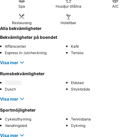
Spa
Husdjur tillåtna
A/C
Restaurang
Hotellbar
Alla bekvämligheter
Bekvämligheter på boendet
Affärscenter
Kafé
Express in-/utcheckning
Terrass
Visa mer
Rumsbekvämligheter
Eldstad
Dusch
Strykbräda
Visa mer
Sportmöjligheter
Cykeluthyrning
Tennisbana
Vandringsled
Dykning
Visa mer