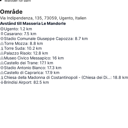
Måltider för barn
Område
Via Indipendenza, 135, 73059, Ugento, Italien
Avstånd till Masseria Le Mandorle
Ugento
:
1.2
km
Casarano
:
7.5
km
Stadio Comunale Giuseppe Capozza
:
8.7
km
Torre Mozza
:
8.8
km
Torre Suda
:
10.2
km
Palazzo Risolo
:
12.8
km
Museo Civico Messapico
:
16
km
Castello dei Trane
:
17.1
km
Stadio Antonio Bianco
:
17.3
km
Castello di Caprarica
:
17.9
km
Chiesa della Madonna di Costantinopoli - (Chiesa dei Diavoli)
:
18.8
km
Brindisi Airport
:
82.5
km