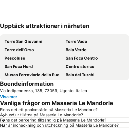
Upptäck attraktioner i närheten
Förstora kartan
Torre San Giovanni
Torre Vado
Torre dell'Orso
Baia Verde
Pescoluse
San Foca Centro
San Foca Nord
Centro storico
Museo Ferroviario della Puglia
Baia dei Turchi
Boendeinformation
Porto di Otranto
Maldive del Salento
Via Indipendenza, 135, 73059, Ugento, Italien
Lungomare Porto Cesareo
Punta Pizzo beach
Visa mer
Punta della Suina
Marina di Leuca
Vanliga frågor om Masseria Le Mandorle
Spiaggia Alimini
Stazione Ferroviaria di Lecce
Finns det ett poolområde på Masseria Le Mandorle?
Är husdjur tillåtna på Masseria Le Mandorle?
Basilica di Santa Croce
Felline
Finns det parkering tillgänglig på Masseria Le Mandorle?
Stadio Via del Mare
Marina di Novaglie
När är incheckning och utcheckning på Masseria Le Mandorle?