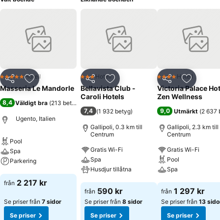
Hotell
Hotell
Hotell
5 Stjärnor
3 Stjärnor
4 Stjärnor
Dela
Lägg till i Mina Favoriter
Dela
Lägg till i Mina Favoriter
Dela
Lägg till
Masseria Le Mandorle
Bellavista Club -
Victoria Palace Hot
Caroli Hotels
Zen Wellness
8,4
Väldigt bra
(
213 betyg
)
7,4
9,0
(
1 932 betyg
)
Utmärkt
(
2 637 
Ugento, Italien
Gallipoli, 0.3 km till
Gallipoli, 2.3 km till
Centrum
Centrum
Pool
Gratis Wi-Fi
Gratis Wi-Fi
Spa
Spa
Pool
Parkering
Husdjur tillåtna
Spa
Se priser
2 217 kr
från
Se priser
Se priser
590 kr
1 297 kr
från
från
Se priser från
7 sidor
Se priser från
8 sidor
Se priser från
13 sido
Se priser
Se priser
Se priser