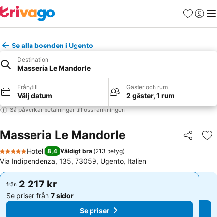
Favoriter
Logga 
Me
Se alla boenden i Ugento
Destination
Masseria Le Mandorle
Från/till
Gäster och rum
Välj datum
2 gäster, 1 rum
Så påverkar betalningar till oss rankningen
Masseria Le Mandorle
Dela
Läg
Hotell
8,4
Väldigt bra
(
213 betyg
)
5 Stjärnor
Via Indipendenza, 135, 73059, Ugento, Italien
2 217 kr
2 217 kr
från
från
Se priser från
7 sidor
Se priser från
7 sidor
Se priser
Se priser