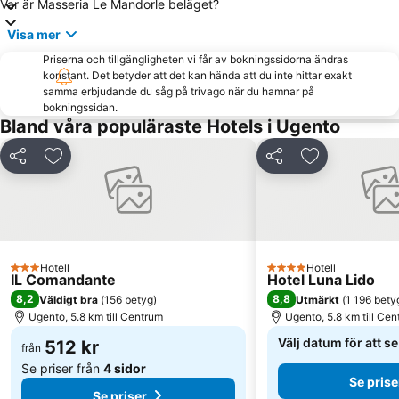
Var är Masseria Le Mandorle beläget?
La Sorgente
Parco Naturale Regionale Porto Selvaggio e Palude del Capitano
Visa mer
Santo Stefano
Boncore
Priserna och tillgängligheten vi får av bokningssidorna ändras
konstant. Det betyder att det kan hända att du inte hittar exakt
samma erbjudande du såg på trivago när du hamnar på
bokningssidan.
Bland våra populäraste Hotels i Ugento
Dela
Lägg till i Mina Favoriter
Dela
Lägg till i Mi
Hotell
Hotell
3 Stjärnor
4 Stjärnor
IL Comandante
Hotel Luna Lido
8,2
8,8
Väldigt bra
(
156 betyg
)
Utmärkt
(
1 196 bety
Ugento, 5.8 km till Centrum
Ugento, 5.8 km till Ce
Välj datum för att s
512 kr
från
Se priser från
4 sidor
Se prise
Se priser