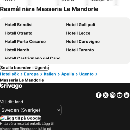
tillåtna
Resmål nära Masseria Le Mandorle
Hotell Brindisi
Hotell Gallipoli
Hotell Otranto
Hotell Lecce
Hotell Porto Cesareo
Hotell Carovigno
Hotell Nardò
Hotell Taranto
Hotell Castrignano del Capo
Se alla boenden i Ugento
Hotellsök
Europa
Italien
Apulia
Ugento
Masseria Le Mandorle
Facebook
Twitter
Insta
Yo
Välj ditt land
Lägg till på Google
Hitta våra resultat enkelt: Lägg till
trivago som föredragen källa på