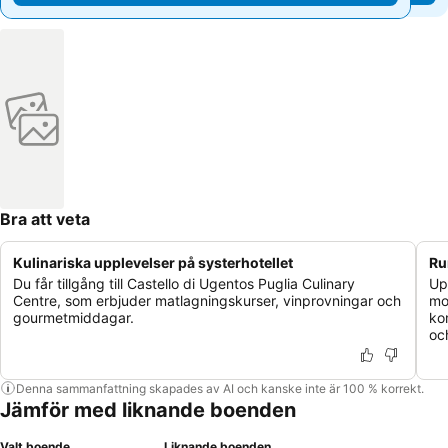
Bra att veta
Kulinariska upplevelser på systerhotellet
Ru
Du får tillgång till Castello di Ugentos Puglia Culinary
Up
Centre, som erbjuder matlagningskurser, vinprovningar och
mo
gourmetmiddagar.
ko
oc
Denna sammanfattning skapades av AI och kanske inte är 100 % korrekt.
Jämför med liknande boenden
Valt boende
Liknande boenden