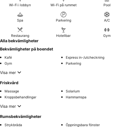
Wi-Fi i lobbyn
Wi-Fi på rummet
Pool
Spa
Parkering
A/C
Restaurang
Hotellbar
Gym
Alla bekvämligheter
Bekvämligheter på boendet
Kafé
Express in-/utcheckning
Gym
Parkering
Visa mer
Friskvård
Massage
Solarium
Kroppsbehandlingar
Hammamspa
Visa mer
Rumsbekvämligheter
Strykbräda
Öppningsbara fönster