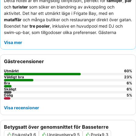
Detta hotell är en mångsidig tillflyktsort, perfekt för
familjer
,
par
och
turister
som söker en blandning av avkoppling och
aktivitet. Det har ett utmärkt läge i Frigate Bay, med en
mataffär
och många butiker och restauranger direkt över gatan.
Boendet har
tre pooler
, inklusive en huvudpool med DJ och
swim-up-bar, som tillgodoser olika preferenser. Gästerna
berömmer konsekvent den
vänliga och tillmötesgående
Visa mer
personalen
och lyfter fram kvaliteten och det omfattande
urvalet av
frukostbuffén
. För en lugnare upplevelse, överväg
att be om ett rum bort från huvudpoolområdet.
Gästrecensioner
Utmärkt
60
%
Väldigt bra
23
%
Bra
6
%
Skäligt
6
%
Dålig
5
%
Visa recensioner
Betygsatt över genomsnittet för Basseterre
Frukost
•
9,6
Upplevelser
•
9,5
Pool
•
9,3