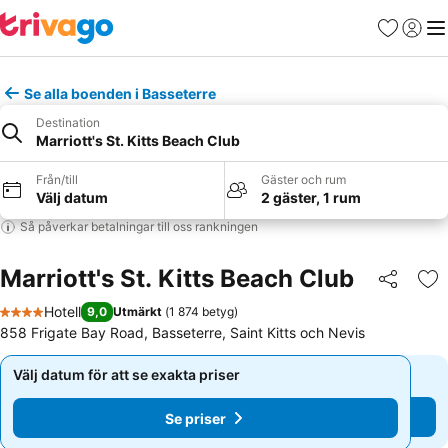
Favoriter
Logga 
Me
Se alla boenden i Basseterre
Destination
Marriott's St. Kitts Beach Club
Från/till
Gäster och rum
Välj datum
2 gäster, 1 rum
Så påverkar betalningar till oss rankningen
Marriott's St. Kitts Beach Club
Dela
Läg
Hotell
9,0
Utmärkt
(
1 874 betyg
)
4 Stjärnor
858 Frigate Bay Road, Basseterre, Saint Kitts och Nevis
Välj datum för att se exakta priser
Välj datum för att se exakta priser
Se priser
Se priser