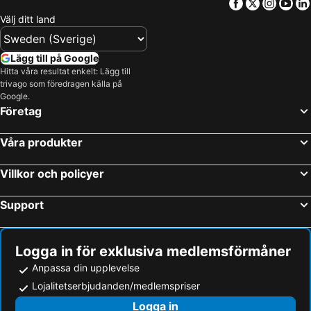
Facebook
Twitter
Insta
Yo
Välj ditt land
Lägg till på Google
Hitta våra resultat enkelt: Lägg till
trivago som föredragen källa på
Google.
Företag
Våra produkter
Villkor och policyer
Support
Logga in för exklusiva medlemsförmåner
Anpassa din upplevelse
Lojalitetserbjudanden/medlemspriser
Logga in