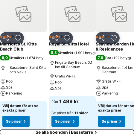
Hotell
Hotell
Hotell
4 Stjärnor
4 Stjärnor
3 Stjärnor
Dela
Lägg till i Mina Favoriter
Dela
Lägg till i Mina Favoriter
Dela
Lägg till
Marriott's St. Kitts
Royal St. Kitts Hotel
Seaview Garden Ho
Beach Club
& Residences
8,8
Utmärkt
(
1 991 betyg
)
9,0
7,8
Utmärkt
(
1 874 betyg
)
Bra
(
122 betyg
)
Frigate Bay Beach, 0.1
km till Centrum
Basseterre, Saint Kitts
Basseterre, 4.4 km t
och Nevis
Centrum
Gratis Wi-Fi
Pool
Gratis Wi-Fi
Pool
Spa
Spa
Spa
Parkering
Parkering
Se priser
1 499 kr
från
Se priser
Se priser
Välj datum för att se
Välj datum för att se
exakta priser
exakta priser
Se priser från
11 sidor
Se priser
Se priser
Se priser
Se alla boenden i Basseterre