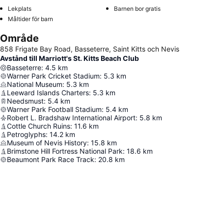
Lekplats
Barnen bor gratis
Måltider för barn
Område
858 Frigate Bay Road, Basseterre, Saint Kitts och Nevis
Avstånd till Marriott's St. Kitts Beach Club
Basseterre
:
4.5
km
Warner Park Cricket Stadium
:
5.3
km
National Museum
:
5.3
km
Leeward Islands Charters
:
5.3
km
Needsmust
:
5.4
km
Warner Park Football Stadium
:
5.4
km
Robert L. Bradshaw International Airport
:
5.8
km
Cottle Church Ruins
:
11.6
km
Petroglyphs
:
14.2
km
Museum of Nevis History
:
15.8
km
Brimstone Hill Fortress National Park
:
18.6
km
Beaumont Park Race Track
:
20.8
km