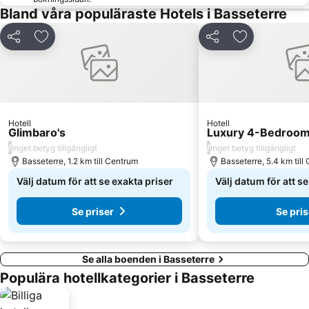
Bland våra populäraste Hotels i Basseterre
Dela
Lägg till i Mina Favoriter
Dela
Lägg till i Mi
Hotell
Hotell
Glimbaro's
Luxury 4-Bedroom 
/
/
Inget betyg tillgängligt
Inget betyg tillgängligt
Basseterre, 1.2 km till Centrum
Basseterre, 5.4 km till
Välj datum för att se exakta priser
Välj datum för att s
Se priser
Se pris
Se alla boenden i Basseterre
Populära hotellkategorier i Basseterre