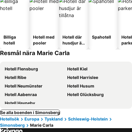
Billiga
Hotell med
Hotell där
Spahotell
Hote
hotell
pooler
husdjur är
park
tillåtna
Resmål nära Marie Carla
Hotell Flensburg
Hotell Kiel
Hotell Ribe
Hotell Harrislee
Hotell Neumünster
Hotell Husum
Hotell Aabenraa
Hotell Glücksburg
Hotell Havneby
Se alla boenden i Simonsberg
Hotellsök
Europa
Tyskland
Schleswig-Holstein
Simonsberg
Marie Carla