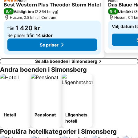
Hotell
Hotell
4 Stjärnor
Best Western Plus Theodor Storm Hotel
Das Blaue H
8,4
9,4
Väldigt bra
(
2 364 betyg
)
Utmärkt
(
3
Husum, 0.8 km till Centrum
Husum, 0.1 km
Välj datum fö
1 420 kr
från
Se priser från
14 sidor
Se priser
Se alla boenden i Simonsberg
Andra boenden i Simonsberg
Hotell
Pensionat
Lägenhets
hotell
Populära hotellkategorier i Simonsberg