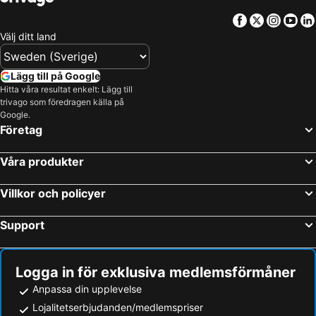
Facebook
Twitter
Insta
Yo
Välj ditt land
Lägg till på Google
Hitta våra resultat enkelt: Lägg till
trivago som föredragen källa på
Google.
Företag
Våra produkter
Villkor och policyer
Support
Logga in för exklusiva medlemsförmåner
Anpassa din upplevelse
Lojalitetserbjudanden/medlemspriser