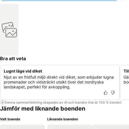
Bra att veta
Lugnt läge vid diket
Til
Njut av en fridfull miljö direkt vid diket, som erbjuder lugna
Gäs
promenader och vidsträckt utsikt över det nordtyska
boe
landskapet, perfekt för avkoppling.
Denna sammanfattning skapades av AI och kanske inte är 100 % korrekt.
Jämför med liknande boenden
Valt boende
Liknande boenden