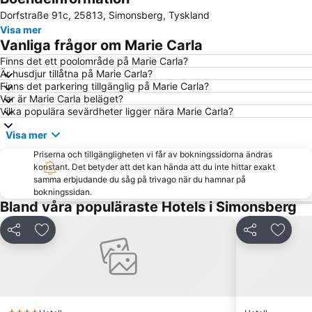
Dorfstraße 91c, 25813, Simonsberg, Tyskland
Kontraste
Hafen
Visa mer
Westküstenpark & Robbarium
Heide–Büsum Airport
Vanliga frågor om Marie Carla
Lagune
Halligblick
Finns det ett poolområde på Marie Carla?
Är husdjur tillåtna på Marie Carla?
Golf Club Gut Apeldör
Hallig Hooge
Finns det parkering tillgänglig på Marie Carla?
Waldesruh
Tum Stüürmann
Var är Marie Carla beläget?
Vilka populära sevärdheter ligger nära Marie Carla?
Nord-Ostsee-Kanal
Visa mer
Priserna och tillgängligheten vi får av bokningssidorna ändras
konstant. Det betyder att det kan hända att du inte hittar exakt
samma erbjudande du såg på trivago när du hamnar på
bokningssidan.
Bland våra populäraste Hotels i Simonsberg
Dela
Lägg till i Mina Favoriter
Dela
Lägg ti