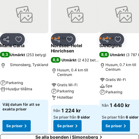
Hotell
Hotell
Hotell
3 Stjärnor
4 Stjärnor
Dela
Lägg till i Mina Favoriter
Dela
Lägg till i Mina Favoriter
Dela
Lägg till
Marie Carla
Nordsee-Hotel
SANDglow
Hinrichsen
9,3
8,6
Utmärkt
(
253 betyg
)
Utmärkt
(
3 787 
8,8
Utmärkt
(
2 432 betyg
)
Simonsberg, Tyskland
Husum, 0.7 km till
Centrum
Husum, 0.4 km till
Centrum
Gratis Wi-Fi
Parkering
Gratis Wi-Fi
Spa
Husdjur tillåtna
Parkering
Parkering
Hotellbar
Välj datum för att se
1 440 kr
från
exakta priser
1 224 kr
från
Se priser från
9 sidor
Se priser från
6 sidor
Se priser
Se priser
Se priser
Se alla boenden i Simonsberg