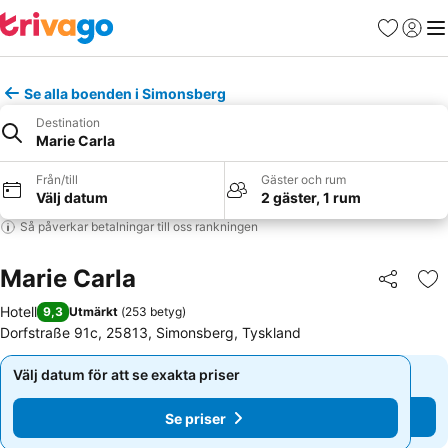
Favoriter
Logga 
Me
Se alla boenden i Simonsberg
Destination
Marie Carla
Från/till
Gäster och rum
Välj datum
2 gäster, 1 rum
Så påverkar betalningar till oss rankningen
Marie Carla
Dela
Läg
Hotell
9,3
Utmärkt
(
253 betyg
)
Dorfstraße 91c, 25813, Simonsberg, Tyskland
Välj datum för att se exakta priser
Välj datum för att se exakta priser
Se priser
Se priser