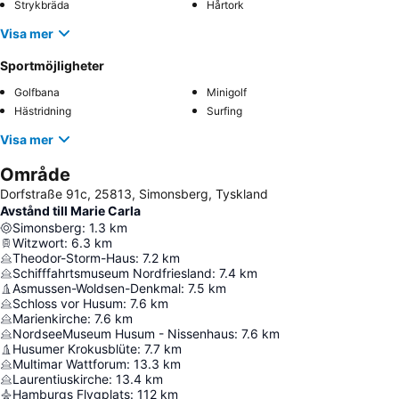
Strykbräda
Hårtork
Visa mer
Sportmöjligheter
Golfbana
Minigolf
Hästridning
Surfing
Visa mer
Område
Dorfstraße 91c, 25813, Simonsberg, Tyskland
Avstånd till Marie Carla
Simonsberg
:
1.3
km
Witzwort
:
6.3
km
Theodor-Storm-Haus
:
7.2
km
Schifffahrtsmuseum Nordfriesland
:
7.4
km
Asmussen-Woldsen-Denkmal
:
7.5
km
Schloss vor Husum
:
7.6
km
Marienkirche
:
7.6
km
NordseeMuseum Husum - Nissenhaus
:
7.6
km
Husumer Krokusblüte
:
7.7
km
Multimar Wattforum
:
13.3
km
Laurentiuskirche
:
13.4
km
Hamburgs Flygplats
:
112
km