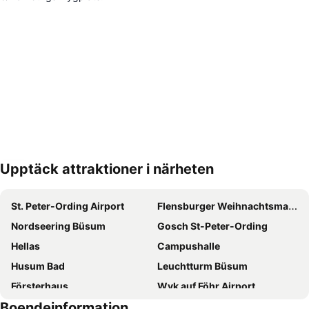
Upptäck attraktioner i närheten
Förstora kartan
St. Peter-Ording Airport
Flensburger Weihnachtsmarkt
Nordseering Büsum
Gosch St-Peter-Ording
Hellas
Campushalle
Husum Bad
Leuchtturm Büsum
Försterhaus
Wyk auf Föhr Airport
Boendeinformation
Sylt-Shuttle
Zur Linde