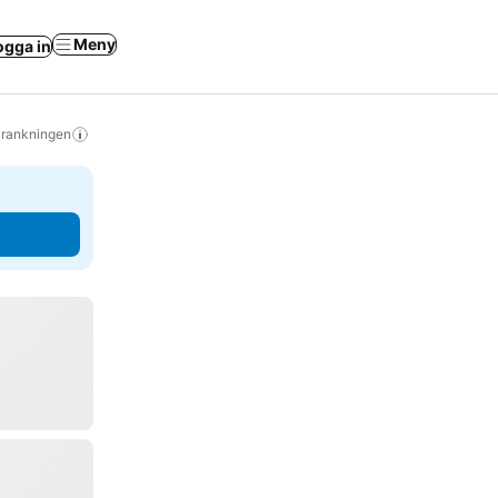
Meny
ogga in
s rankningen