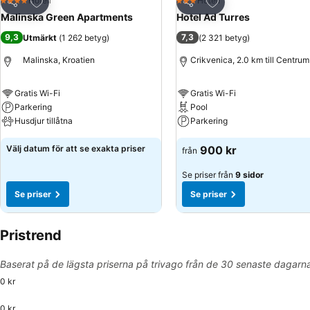
Lägg till i Mina Favoriter
Lägg till i Mina Favo
Hotell
Hotell
4 Stjärnor
3 Stjärnor
Dela
Dela
Malinska Green Apartments
Hotel Ad Turres
9,3
7,3
Utmärkt
(
1 262 betyg
)
(
2 321 betyg
)
Malinska, Kroatien
Crikvenica, 2.0 km till Centrum
Gratis Wi-Fi
Gratis Wi-Fi
Parkering
Pool
Husdjur tillåtna
Parkering
Välj datum för att se exakta priser
900 kr
från
Se priser från
9 sidor
Se priser
Se priser
Pristrend
Baserat på de lägsta priserna på trivago från de 30 senaste dagarn
0 kr
0 kr