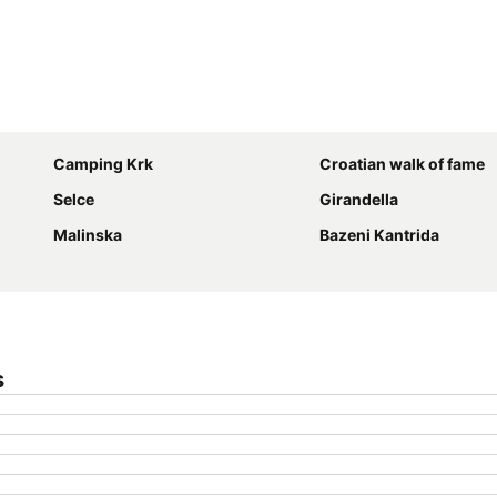
Förstora kartan
Camping Krk
Croatian walk of fame
Selce
Girandella
Malinska
Bazeni Kantrida
s