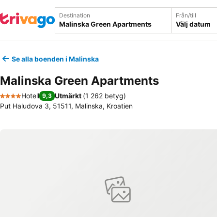
Destination
Från/till
Välj datum
Se alla boenden i Malinska
Malinska Green Apartments
Hotell
Utmärkt
(
1 262 betyg
)
9,3
4 Stjärnor
Put Haludova 3, 51511, Malinska, Kroatien