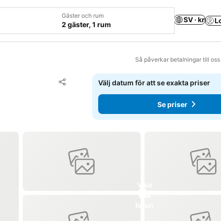
Gäster och rum
SV · kr
L
2 gäster, 1 rum
Så påverkar betalningar till os
Lägg till i Mina Favoriter
Välj datum för att se exakta priser
Dela
Se priser