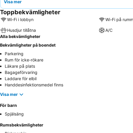
Visa mer
Toppbekvämligheter
Wi-Fi i lobbyn
Wi-Fi på rum
Husdjur tillåtna
A/C
Alla bekvämligheter
Bekvämligheter på boendet
Parkering
Rum för icke-rökare
Läkare på plats
Bagageförvaring
Laddare för elbil
Handdesinfektionsmedel finns
Visa mer
För barn
Spjälsäng
Rumsbekvämligheter