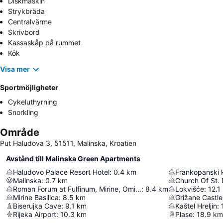
Diskmaskin
Strykbräda
Centralvärme
Skrivbord
Kassaskåp på rummet
Kök
Visa mer
Sportmöjligheter
Cykeluthyrning
Snorkling
Område
Put Haludova 3, 51511, Malinska, Kroatien
Avstånd till Malinska Green Apartments
Haludovo Palace Resort Hotel
:
0.4
km
Frankopanski 
Malinska
:
0.7
km
Church Of St.
Roman Forum at Fulfinum, Mirine, Omišalj
:
8.4
km
Lokvišće
:
12.1
Mirine Basilica
:
8.5
km
Grižane Castl
Biserujka Cave
:
9.1
km
Kaštel Hreljin
:
Rijeka Airport
:
10.3
km
Plase
:
18.9
km