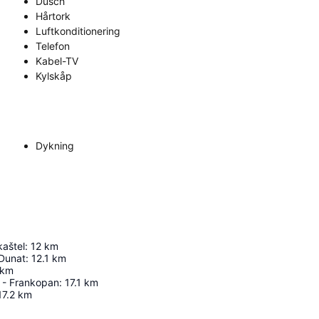
Dusch
Hårtork
Luftkonditionering
Telefon
Kabel-TV
Kylskåp
Dykning
kaštel
:
12
km
 Dunat
:
12.1
km
km
e - Frankopan
:
17.1
km
17.2
km