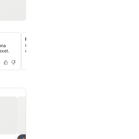
Direkt tillgång till Haludovo Beach
mna
Upptäck den fridfulla Haludovo Beach, bara 700 meter
exet.
en liten park, som erbjuder lugna vatten och en fridfull mi