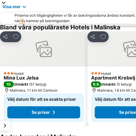
Visa mer
Priserna och tillgängligheten vi får av bokningssidorna ändras konstant
när du hamnar på bokningssidan.
Bland våra populäraste Hotels i Malinska
Lägg till i Mina Favoriter
Lägg till i Mina
Dela
Dela
Hotell
Hotell
3 Stjärnor
3 Stjärnor
Mina Lux Jelsa
Apartment Krebelj
10
9,6
Utmärkt
(
57 betyg
)
Utmärkt
(
5 betyg
)
Malinska, 1.1 km till Centrum
Malinska, 1.6 km till C
Välj datum för att se exakta priser
Välj datum för att s
Se priser
Se prise