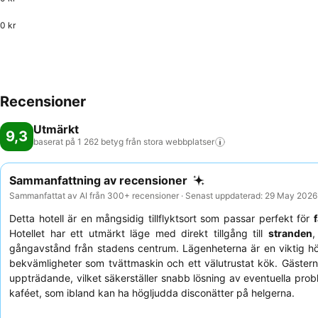
0 kr
Recensioner
Utmärkt
9,3
baserat på 1 262 betyg från stora
webbplatser
Sammanfattning av recensioner
Sammanfattat av AI från 300+ recensioner · Senast uppdaterad: 29 May 2026
Detta hotell är en mångsidig tillflyktsort som passar perfekt för
Hotellet har ett utmärkt läge med direkt tillgång till
stranden
,
gångavstånd från stadens centrum. Lägenheterna är en viktig 
bekvämligheter som tvättmaskin och ett välutrustat kök. Gäst
uppträdande, vilket säkerställer snabb lösning av eventuella probl
kaféet, som ibland kan ha högljudda disconätter på helgerna.