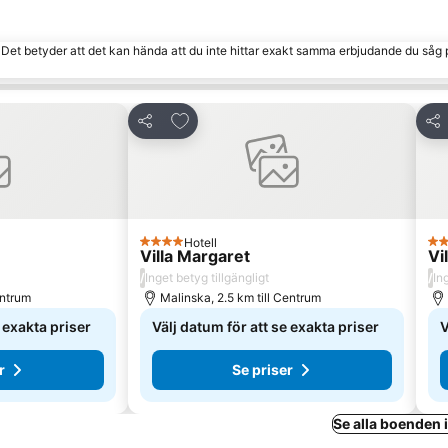
. Det betyder att det kan hända att du inte hittar exakt samma erbjudande du såg 
 Favoriter
Lägg till i Mina Favoriter
Dela
Del
Hotell
4 Stjärnor
4 S
Villa Margaret
Vi
/
/
Inget betyg tillgängligt
In
entrum
Malinska, 2.5 km till Centrum
e exakta priser
Välj datum för att se exakta priser
V
r
Se priser
Se alla boenden 