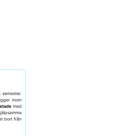
g semester.
igger inom
ustade
med
hjälpsamma
t bort från