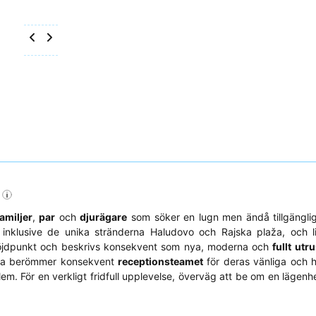
familjer
,
par
och
djurägare
som söker en lugn men ändå tillgängli
 inklusive de unika stränderna Haludovo och Rajska plaža, och l
höjdpunkt och beskrivs konsekvent som nya, moderna och
fullt utr
erna berömmer konsekvent
receptionsteamet
för deras vänliga och 
em. För en verkligt fridfull upplevelse, överväg att be om en lägenhe