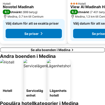
Hotell
Hotell
3 Stjärnor
Novotel Madinah
View Al Madinah H
9,1
9,3
Utmärkt
(
999 betyg
)
Utmärkt
(
7 401 bet
Medina, 0.7 km till Centrum
Medina, 1.3 km till Ce
Välj datum för att se exakta priser
Välj datum för att s
Se priser
Se prise
Se alla boenden i Medina
Andra boenden i Medina
Hotell
Serviceläg
Lägenhets
enhet
hotell
Populära hotellkategorier i Medina