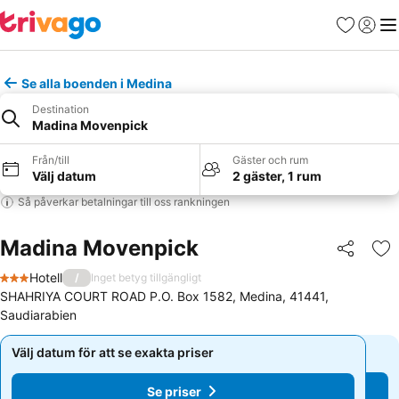
Favoriter
Logga 
Me
Se alla boenden i Medina
Destination
Madina Movenpick
Från/till
Gäster och rum
Välj datum
2 gäster, 1 rum
Så påverkar betalningar till oss rankningen
Madina Movenpick
Dela
Läg
Hotell
/
Inget betyg tillgängligt
3 Stjärnor
SHAHRIYA COURT ROAD P.O. Box 1582, Medina, 41441,
Saudiarabien
Välj datum för att se exakta priser
Välj datum för att se exakta priser
Se priser
Se priser