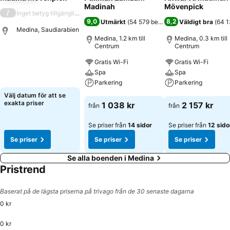
Madinah
Mövenpick
/
Inget betyg tillgängligt
9,0
8,2
Utmärkt
(
54 579 betyg
)
Väldigt bra
(
64 1
Medina, Saudiarabien
Medina, 1.2 km till
Medina, 0.3 km till
Centrum
Centrum
Se priser
Gratis Wi-Fi
Gratis Wi-Fi
Spa
Spa
Parkering
Parkering
Välj datum för att se
Se priser
Se priser
exakta priser
1 038 kr
2 157 kr
från
från
Se priser från
14 sidor
Se priser från
12 sido
Se priser
Se priser
Se priser
Se alla boenden i Medina
Pristrend
Baserat på de lägsta priserna på trivago från de 30 senaste dagarna
0 kr
0 kr