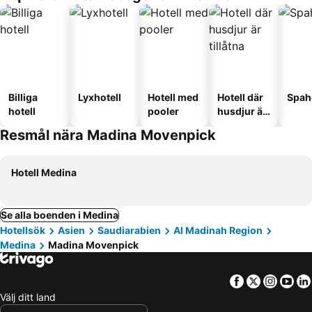
Billiga
Lyxhotell
Hotell med
Hotell där
Spah
hotell
pooler
husdjur är
tillåtna
Resmål nära Madina Movenpick
Hotell Medina
Se alla boenden i Medina
Hotellsök
Asien
Saudiarabien
Al Madinah Region
Medina
Madina Movenpick
Facebook
Twitter
Insta
Yo
Välj ditt land