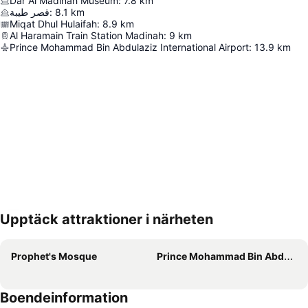
Dar Al Madinah Museum
:
7.8
km
قصر طيبة
:
8.1
km
Miqat Dhul Hulaifah
:
8.9
km
Al Haramain Train Station Madinah
:
9
km
Prince Mohammad Bin Abdulaziz International Airport
:
13.9
km
Upptäck attraktioner i närheten
Förstora kartan
Prophet's Mosque
Prince Mohammad Bin Abdulaziz International Airport
Boendeinformation