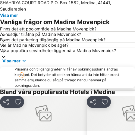
SHAHRIYA COURT ROAD P.O. Box 1582, Medina, 41441,
Saudiarabien
Visa mer
Vanliga frågor om Madina Movenpick
Finns det ett poolområde på Madina Movenpick?
Är husdjur tillåtna på Madina Movenpick?
Finns det parkering tillgänglig på Madina Movenpick?
Var är Madina Movenpick beläget?
Vilka populära sevärdheter ligger nära Madina Movenpick?
Visa mer
Priserna och tillgängligheten vi får av bokningssidorna ändras
konstant. Det betyder att det kan hända att du inte hittar exakt
samma erbjudande du såg på trivago när du hamnar på
bokningssidan.
Bland våra populäraste Hotels i Medina
Dela
Lägg till i Mina Favoriter
Dela
Lägg till i Mi