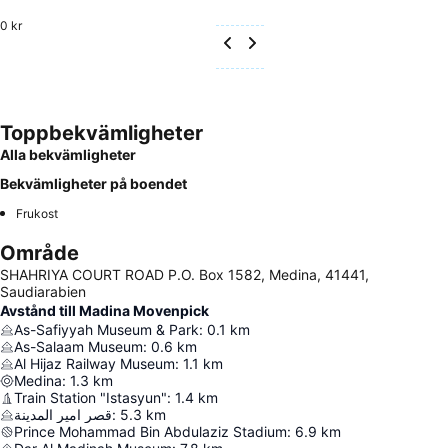
0 kr
Toppbekvämligheter
Alla bekvämligheter
Bekvämligheter på boendet
Frukost
Område
SHAHRIYA COURT ROAD P.O. Box 1582, Medina, 41441,
Saudiarabien
Avstånd till Madina Movenpick
As-Safiyyah Museum & Park
:
0.1
km
As-Salaam Museum
:
0.6
km
Al Hijaz Railway Museum
:
1.1
km
Medina
:
1.3
km
Train Station "Istasyun"
:
1.4
km
قصر امير المدينة
:
5.3
km
Prince Mohammad Bin Abdulaziz Stadium
:
6.9
km