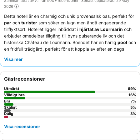
Sammanfattat av AI från 900+ recensioner · Senast uppdaterad: 29 May
2026
Detta hotell är en charmig och unik provensalsk oas, perfekt för
par
och
turister
som söker en lugn men ändå engagerande
tillflyktsort. Hotellet ligger inbäddat i
hjärtat av Lourmarin
och
erbjuder omedelbar tillgång till byns pulserande liv och det
historiska Château de Lourmarin. Boendet har en härlig
pool
och
en fridfull trädgård, perfekt för att koppla av efter en dags
utforskning. Gästerna berömmer konsekvent den
Visa mer
uppmärksamma och professionella personalen
och den
enastående frukosten, som innehåller ekologiska och lokala
produkter. För en verkligt uppslukande upplevelse, överväg att
Gästrecensioner
hyra en
elcykel
för att utforska den pittoreska Luberon-
regionen.
Utmärkt
69
%
Väldigt bra
16
%
Bra
7
%
Skäligt
5
%
Dålig
3
%
Visa recensioner