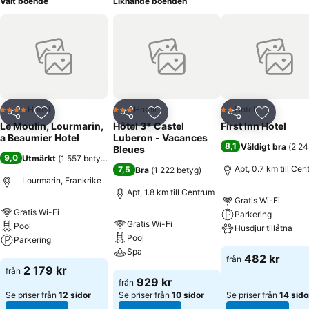
Valt boende
Liknande boenden
Hotell
Hotell
Hotell
4 Stjärnor
3 Stjärnor
2 Stjärnor
Dela
Lägg till i Mina Favoriter
Dela
Lägg till i Mina Favoriter
Dela
Lägg till
Le Moulin, Lourmarin,
Hôtel 3* Castel
First Inn Hotel
a Beaumier Hotel
Luberon - Vacances
8,1
Väldigt bra
(
2 24
Bleues
9,0
Utmärkt
(
1 557 betyg
)
Apt, 0.7 km till Ce
7,5
Bra
(
1 222 betyg
)
Lourmarin, Frankrike
Apt, 1.8 km till Centrum
Gratis Wi-Fi
Gratis Wi-Fi
Parkering
Gratis Wi-Fi
Pool
Husdjur tillåtna
Pool
Parkering
Spa
Se priser
482 kr
från
Se priser
2 179 kr
från
Se priser
929 kr
från
Se priser från
12 sidor
Se priser från
10 sidor
Se priser från
14 sido