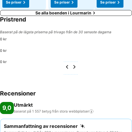
Se priser
Se priser
Se priser
Se alla boenden i Lourmarin
Pristrend
Baserat på de lägsta priserna på trivago från de 30 senaste dagarna
0 kr
0 kr
0 kr
Recensioner
Utmärkt
9,0
baserat på 1 557 betyg från stora
webbplatser
Sammanfattning av recensioner