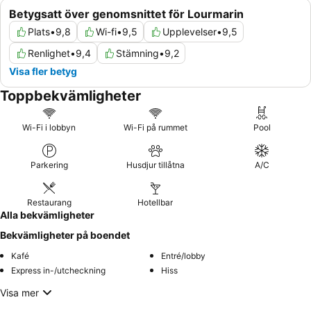
Betygsatt över genomsnittet för Lourmarin
Plats
•
9,8
Wi-fi
•
9,5
Upplevelser
•
9,5
Renlighet
•
9,4
Stämning
•
9,2
Visa fler betyg
Toppbekvämligheter
Wi-Fi i lobbyn
Wi-Fi på rummet
Pool
Parkering
Husdjur tillåtna
A/C
Restaurang
Hotellbar
Alla bekvämligheter
Bekvämligheter på boendet
Kafé
Entré/lobby
Express in-/utcheckning
Hiss
Visa mer