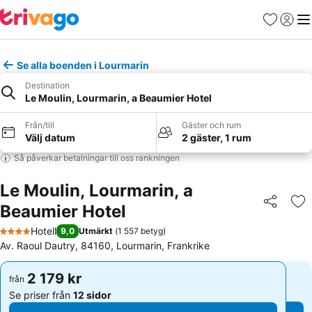
Favoriter
Logga 
Me
Se alla boenden i Lourmarin
Destination
Le Moulin, Lourmarin, a Beaumier Hotel
Från/till
Gäster och rum
Välj datum
2 gäster, 1 rum
Så påverkar betalningar till oss rankningen
Le Moulin, Lourmarin, a
Beaumier Hotel
Dela
Läg
Hotell
9,0
Utmärkt
(
1 557 betyg
)
4 Stjärnor
Av. Raoul Dautry, 84160, Lourmarin, Frankrike
2 179 kr
2 179 kr
från
från
Se priser från
12 sidor
Se priser från
12 sidor