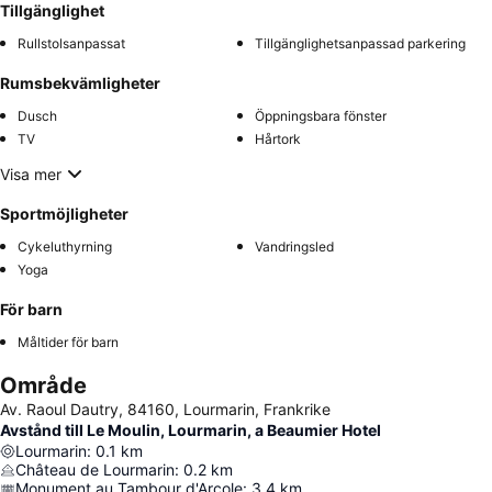
Tillgänglighet
Rullstolsanpassat
Tillgänglighetsanpassad parkering
Rumsbekvämligheter
Dusch
Öppningsbara fönster
TV
Hårtork
Visa mer
Sportmöjligheter
Cykeluthyrning
Vandringsled
Yoga
För barn
Måltider för barn
Område
Av. Raoul Dautry, 84160, Lourmarin, Frankrike
Avstånd till Le Moulin, Lourmarin, a Beaumier Hotel
Lourmarin
:
0.1
km
Château de Lourmarin
:
0.2
km
Monument au Tambour d'Arcole
:
3.4
km