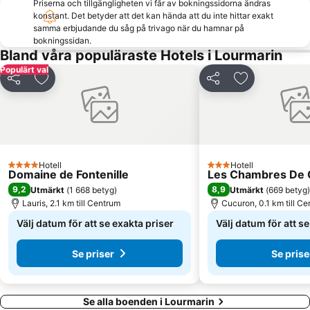
Priserna och tillgängligheten vi får av bokningssidorna ändras
konstant. Det betyder att det kan hända att du inte hittar exakt
samma erbjudande du såg på trivago när du hamnar på
bokningssidan.
Bland våra populäraste Hotels i Lourmarin
Populärt val
Dela
Lägg till i Mina Favoriter
Dela
Lägg till i Mi
Hotell
Hotell
4 Stjärnor
3 Stjärnor
Domaine de Fontenille
Les Chambres De 
9,2
8,9
Utmärkt
(
1 668 betyg
)
Utmärkt
(
669 betyg
)
Lauris, 2.1 km till Centrum
Cucuron, 0.1 km till C
Välj datum för att se exakta priser
Välj datum för att s
Se priser
Se prise
Se alla boenden i Lourmarin