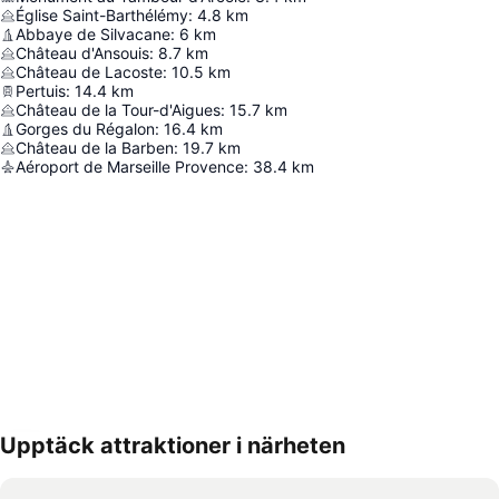
Église Saint-Barthélémy
:
4.8
km
Abbaye de Silvacane
:
6
km
Château d'Ansouis
:
8.7
km
Château de Lacoste
:
10.5
km
Pertuis
:
14.4
km
Château de la Tour-d'Aigues
:
15.7
km
Gorges du Régalon
:
16.4
km
Château de la Barben
:
19.7
km
Aéroport de Marseille Provence
:
38.4
km
Upptäck attraktioner i närheten
Förstora kartan