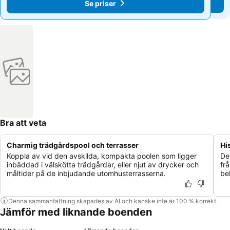
Se priser
Se priser
Bra att veta
Charmig trädgårdspool och terrasser
Hi
Koppla av vid den avskilda, kompakta poolen som ligger
De
inbäddad i välskötta trädgårdar, eller njut av drycker och
fr
måltider på de inbjudande utomhusterrasserna.
be
Denna sammanfattning skapades av AI och kanske inte är 100 % korrekt.
Jämför med liknande boenden