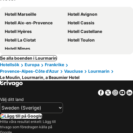
Hotell Marseille
Hotell Avignon
Hotell Aix-en-Provence
Hotell Cassis
Hotell Hyères
Hotell Castellane
Hotell La Ciotat
Hotell Toulon
Hotell Nîmes
Se alla boenden i Lourmarin
Hotellsök
Europa
Frankrike
Provence-Alpes-Côte d'Azur
Vaucluse
Lourmarin
Le Moulin, Lourmarin, a Beaumier Hotel
Facebook
Twitter
Insta
Yo
Välj ditt land
Lägg till på Google
Hitta våra resultat enkelt: Lägg till
trivago som föredragen källa på
Google.