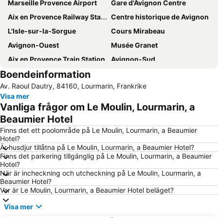
Marseille Provence Airport
Gare d'Avignon Centre
Aix en Provence Railway Station TGV
Centre historique de Avignon
L'Isle-sur-la-Sorgue
Cours Mirabeau
Avignon-Ouest
Musée Granet
Aix en Provence Train Station
Avignon-Sud
Boendeinformation
Opéra-Théâtre
Abbaye de Senanque
Av. Raoul Dautry, 84160, Lourmarin, Frankrike
Saint-Mauront
Visa mer
Vanliga frågor om Le Moulin, Lourmarin, a
Beaumier Hotel
Finns det ett poolområde på Le Moulin, Lourmarin, a Beaumier
Hotel?
Är husdjur tillåtna på Le Moulin, Lourmarin, a Beaumier Hotel?
Finns det parkering tillgänglig på Le Moulin, Lourmarin, a Beaumier
Hotel?
När är incheckning och utcheckning på Le Moulin, Lourmarin, a
Beaumier Hotel?
Var är Le Moulin, Lourmarin, a Beaumier Hotel beläget?
Visa mer