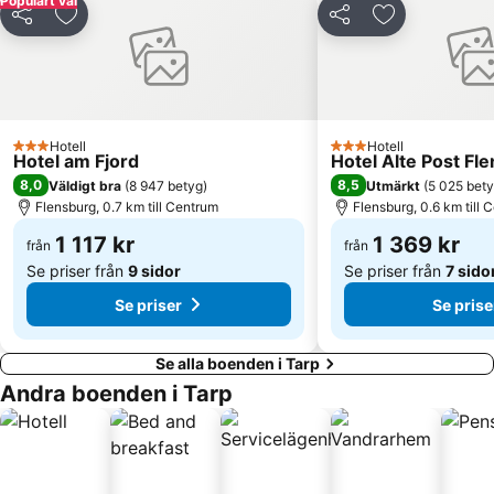
Populärt val
Dela
Lägg till i Mina Favoriter
Dela
Lägg till i Mi
Hotell
Hotell
3 Stjärnor
3 Stjärnor
Hotel am Fjord
Hotel Alte Post Fl
8,0
8,5
Väldigt bra
(
8 947 betyg
)
Utmärkt
(
5 025 bet
Flensburg, 0.7 km till Centrum
Flensburg, 0.6 km till 
1 117 kr
1 369 kr
från
från
Se priser från
9 sidor
Se priser från
7 sido
Se priser
Se prise
Se alla boenden i Tarp
Andra boenden i Tarp