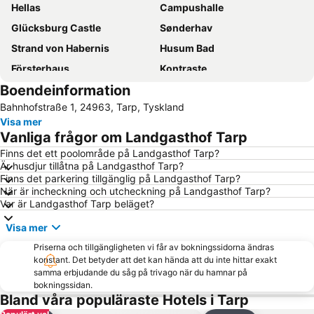
Hellas
Campushalle
Glücksburg Castle
Sønderhav
Strand von Habernis
Husum Bad
Försterhaus
Kontraste
Boendeinformation
Kollund
Sylt-Shuttle
Bahnhofstraße 1, 24963, Tarp, Tyskland
Sum Sum
Hafen
Visa mer
Lagune
Golf Club Altenhof
Vanliga frågor om Landgasthof Tarp
Halligblick
Aabenraa Museum - Sønderjyllands Søfartsmuseum
Finns det ett poolområde på Landgasthof Tarp?
Är husdjur tillåtna på Landgasthof Tarp?
Golf Club Gut Apeldör
Finns det parkering tillgänglig på Landgasthof Tarp?
När är incheckning och utcheckning på Landgasthof Tarp?
Var är Landgasthof Tarp beläget?
Visa mer
Priserna och tillgängligheten vi får av bokningssidorna ändras
konstant. Det betyder att det kan hända att du inte hittar exakt
samma erbjudande du såg på trivago när du hamnar på
bokningssidan.
Bland våra populäraste Hotels i Tarp