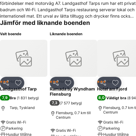
förbindelser med motorväg A7. Landgasthof Tarps rum har ett privat
badrum och Wi-Fi. Landgasthof Tarps restaurang serverar lokal och
internationell mat. Ett urval av lätta tilltugg och drycker finns också
Jämför med liknande boenden
här. Parkering är gratis på Landgasthof Tarp.
Valt boende
Liknande boenden
Hotell
Hotell
Hotell
3 Stjärnor
3 Stjärnor
3 Stjärnor
Dela
Lägg till i Mina Favoriter
Dela
Lägg till i Mina Favoriter
Dela
Lägg till
Landgasthof Tarp
Ramada by Wyndham
Hotel am Fjord
Flensburg
7,9
8,0
Bra
(
1 831 betyg
)
Väldigt bra
(
8 94
7,3
(
7 577 betyg
)
Tarp, Tyskland
Flensburg, 0.7 km ti
Centrum
Flensburg, 0.7 km till
Centrum
Gratis Wi-Fi
Gratis Wi-Fi
Parkering
Parkering
Gratis Wi-Fi
Husdjur tillåtna
Husdjur tillåtna