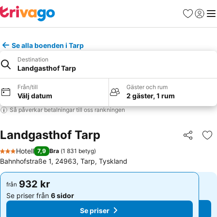
Favoriter
Logga 
Me
Se alla boenden i Tarp
Destination
Landgasthof Tarp
Från/till
Gäster och rum
Välj datum
2 gäster, 1 rum
Så påverkar betalningar till oss rankningen
Landgasthof Tarp
Dela
Läg
Hotell
7,9
Bra
(
1 831 betyg
)
3 Stjärnor
Bahnhofstraße 1, 24963, Tarp, Tyskland
932 kr
932 kr
från
från
Se priser från
6 sidor
Se priser från
6 sidor
Se priser
Se priser