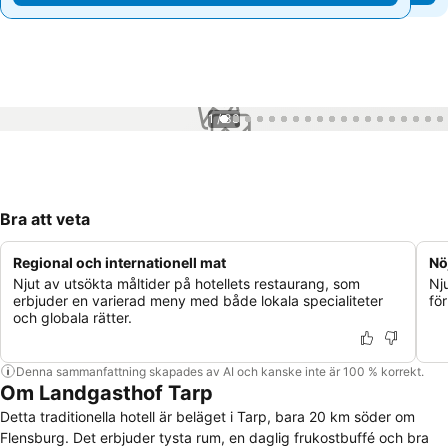
1 / 33
Bra att veta
Regional och internationell mat
Nö
Njut av utsökta måltider på hotellets restaurang, som
Nju
erbjuder en varierad meny med både lokala specialiteter
för
och globala rätter.
Denna sammanfattning skapades av AI och kanske inte är 100 % korrekt.
Om Landgasthof Tarp
Detta traditionella hotell är beläget i Tarp, bara 20 km söder om
Flensburg. Det erbjuder tysta rum, en daglig frukostbuffé och bra