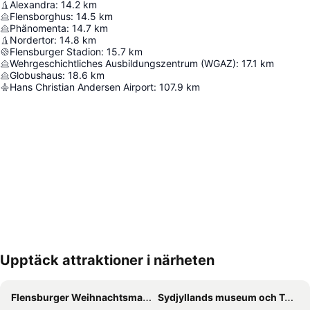
Alexandra
:
14.2
km
Flensborghus
:
14.5
km
Phänomenta
:
14.7
km
Nordertor
:
14.8
km
Flensburger Stadion
:
15.7
km
Wehrgeschichtliches Ausbildungszentrum (WGAZ)
:
17.1
km
Globushaus
:
18.6
km
Hans Christian Andersen Airport
:
107.9
km
Upptäck attraktioner i närheten
Förstora kartan
Flensburger Weihnachtsmarkt
Sydjyllands museum och Tönders konstmuseum