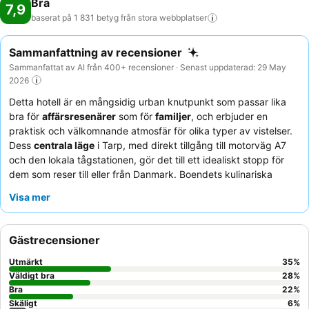
Bra
7,9
baserat på 1 831 betyg från stora
webbplatser
Sammanfattning av recensioner
Sammanfattat av AI från 400+ recensioner · Senast uppdaterad: 29 May
2026
Detta hotell är en mångsidig urban knutpunkt som passar lika
bra för
affärsresenärer
som för
familjer
, och erbjuder en
praktisk och välkomnande atmosfär för olika typer av vistelser.
Dess
centrala läge
i Tarp, med direkt tillgång till motorväg A7
och den lokala tågstationen, gör det till ett idealiskt stopp för
dem som reser till eller från Danmark. Boendets kulinariska
utbud är en höjdpunkt, med en
utsökt middagsmeny
och en
Visa mer
omfattande frukostbuffé som konsekvent får högt beröm.
Gästerna berömmer konsekvent den
uppmärksamma och
vänliga servicen
från hela personalen, som ofta beskrivs som
Gästrecensioner
att de går utöver det vanliga. För en lugnare upplevelse,
överväg att be om ett rum i det separata gästhuset.
Utmärkt
35
%
Väldigt bra
28
%
Bra
22
%
Skäligt
6
%