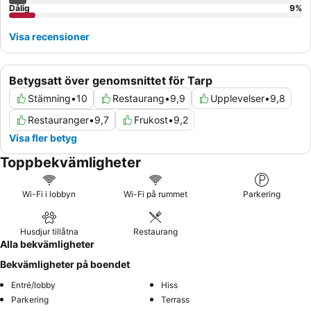
Dålig
9
%
Visa recensioner
Betygsatt över genomsnittet för Tarp
Stämning
•
10
Restaurang
•
9,9
Upplevelser
•
9,8
Restauranger
•
9,7
Frukost
•
9,2
Visa fler betyg
Toppbekvämligheter
Wi-Fi i lobbyn
Wi-Fi på rummet
Parkering
Husdjur tillåtna
Restaurang
Alla bekvämligheter
Bekvämligheter på boendet
Entré/lobby
Hiss
Parkering
Terrass