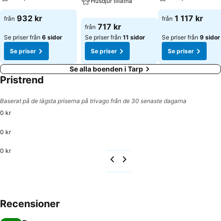
Husdjur tillåtna
932 kr
1 117 kr
från
från
717 kr
från
Se priser från
6 sidor
Se priser från
11 sidor
Se priser från
9 sidor
Se priser
Se priser
Se priser
Se alla boenden i Tarp
Pristrend
Baserat på de lägsta priserna på trivago från de 30 senaste dagarna
0 kr
0 kr
0 kr
Recensioner