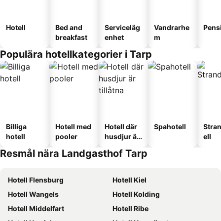
Hotell
Bed and
Serviceläg
Vandrarhe
Pens
breakfast
enhet
m
Populära hotellkategorier i Tarp
Billiga
Hotell med
Hotell där
Spahotell
Stra
hotell
pooler
husdjur är
ell
tillåtna
Resmål nära Landgasthof Tarp
Hotell Flensburg
Hotell Kiel
Hotell Wangels
Hotell Kolding
Hotell Middelfart
Hotell Ribe