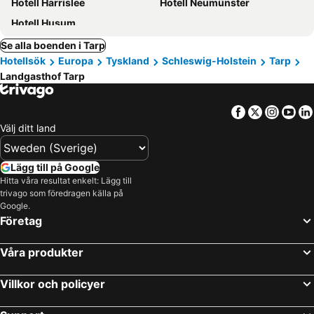
Hotell Harrislee
Hotell Neumünster
Hotell Husum
Se alla boenden i Tarp
Hotellsök
Europa
Tyskland
Schleswig-Holstein
Tarp
Landgasthof Tarp
Facebook
Twitter
Insta
Yo
Välj ditt land
Lägg till på Google
Hitta våra resultat enkelt: Lägg till
trivago som föredragen källa på
Google.
Företag
Våra produkter
Villkor och policyer