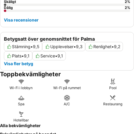
Skäligt
2
%
Dålig
2
%
Visa recensioner
Betygsatt över genomsnittet för Palma
Stämning
•
9,5
Upplevelser
•
9,3
Renlighet
•
9,2
Plats
•
9,1
Service
•
9,1
Visa fler betyg
Toppbekvämligheter
Wi-Fi i lobbyn
Wi-Fi på rummet
Pool
Spa
A/C
Restaurang
Hotellbar
Alla bekvämligheter