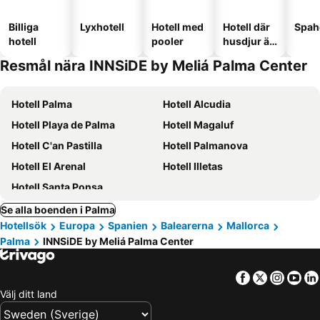
Billiga
Lyxhotell
Hotell med
Hotell där
Spah
hotell
pooler
husdjur är
tillåtna
Resmål nära INNSiDE by Meliá Palma Center
Hotell Palma
Hotell Alcudia
Hotell Playa de Palma
Hotell Magaluf
Hotell C'an Pastilla
Hotell Palmanova
Hotell El Arenal
Hotell Illetas
Hotell Santa Ponsa
Se alla boenden i Palma
Hotellsök
Europa
Spanien
Balearerna
Mallorca
Palma
INNSiDE by Meliá Palma Center
Facebook
Twitter
Insta
Yo
Välj ditt land