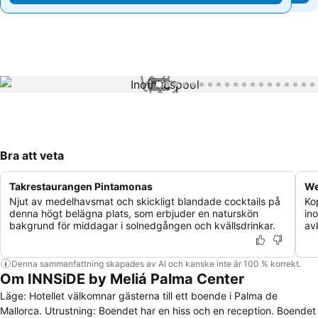
1 / 99
Bra att veta
Takrestaurangen Pintamonas
We
Njut av medelhavsmat och skickligt blandade cocktails på
Ko
denna högt belägna plats, som erbjuder en naturskön
in
bakgrund för middagar i solnedgången och kvällsdrinkar.
av
Denna sammanfattning skapades av AI och kanske inte är 100 % korrekt.
Om INNSiDE by Meliá Palma Center
Läge: Hotellet välkomnar gästerna till ett boende i Palma de
Mallorca. Utrustning: Boendet har en hiss och en reception. Boendet