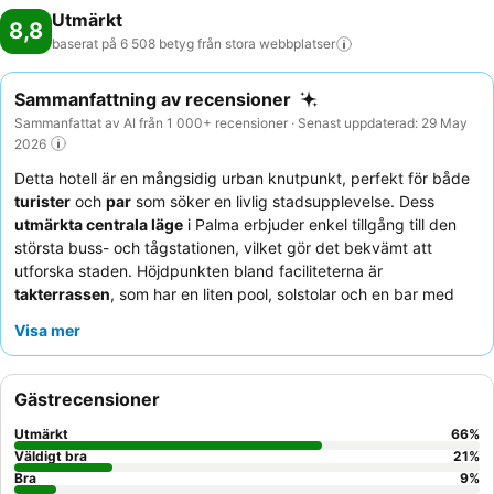
Utmärkt
8,8
baserat på 6 508 betyg från stora
webbplatser
Sammanfattning av recensioner
Sammanfattat av AI från 1 000+ recensioner · Senast uppdaterad: 29 May
2026
Detta hotell är en mångsidig urban knutpunkt, perfekt för både
turister
och
par
som söker en livlig stadsupplevelse. Dess
utmärkta centrala läge
i Palma erbjuder enkel tillgång till den
största buss- och tågstationen, vilket gör det bekvämt att
utforska staden. Höjdpunkten bland faciliteterna är
takterrassen
, som har en liten pool, solstolar och en bar med
utsikt över staden – perfekt för avkoppling efter en dag med
Visa mer
sightseeing. Gästerna berömmer konsekvent den
utomordentligt hjälpsamma och vänliga personalen
samt den
läckra och varierade frukostbuffén. För en verkligt förbättrad
Gästrecensioner
vistelse, överväg att boka ett rum på en högre våning för
lugnare boende och bättre utsikt.
Utmärkt
66
%
Väldigt bra
21
%
Bra
9
%