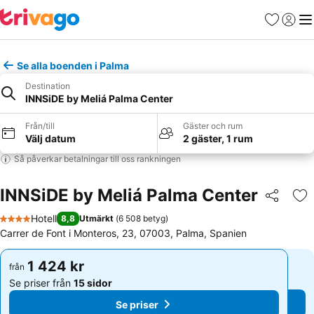
Favoriter
Logga 
Me
Se alla boenden i Palma
Destination
INNSiDE by Meliá Palma Center
Från/till
Gäster och rum
Välj datum
2 gäster, 1 rum
Så påverkar betalningar till oss rankningen
INNSiDE by Meliá Palma Center
Dela
Läg
Hotell
8,8
Utmärkt
(
6 508 betyg
)
4 Stjärnor
Carrer de Font i Monteros, 23, 07003, Palma, Spanien
1 424 kr
1 424 kr
från
från
Se priser från
15 sidor
Se priser från
15 sidor
Se priser
Se priser