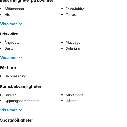
Bekvämligheter på boendet
Affärscenter
Entré/lobby
Hiss
Terrass
Visa mer
Friskvård
Ångbastu
Massage
Bastu
Solarium
Visa mer
För barn
Barnpassning
Rumsbekvämligheter
Badkar
Strykbräda
Öppningsbara fönster
Hårtork
Visa mer
Sportmöjligheter