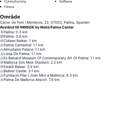
Cykeluthyrning
Golfbana
Fitness
Område
Carrer de Font i Monteros, 23, 07003, Palma, Spanien
Avstånd till INNSiDE by Meliá Palma Center
Palma
:
0.3
km
Palma
:
0.8
km
Coliseo Balear
:
1
km
Palma Cathedral
:
1.1
km
Almudaina Palace
:
1.1
km
Lonja De Palma
:
1.1
km
Es Baluard Museum Of Contemporary Art Of Palma
:
1.1
km
Mallorca Son Moix Stadium
:
2.2
km
Estadi Balear
:
2.4
km
Bellver Castle
:
3.1
km
Fundació Pilar i Joan Miró a Mallorca
:
4.3
km
Palma De Mallorca Airport
:
7.9
km