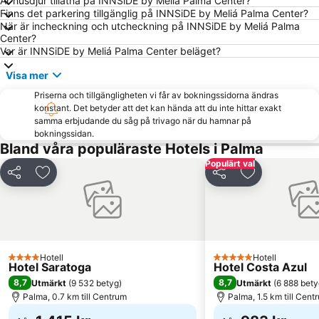
Är husdjur tillåtna på INNSiDE by Meliá Palma Center?
Puerto de Valdemossa - Sa Marina
Puerto Soller Strand
Finns det parkering tillgänglig på INNSiDE by Meliá Palma Center?
När är incheckning och utcheckning på INNSiDE by Meliá Palma
Cala Comtessa
El Trencstranden
Center?
Sant Agustí
Portopí
Var är INNSiDE by Meliá Palma Center beläget?
Palma Akvarium
Port de Portals
Visa mer
Can Pere Antoni
Les Meravelles
Priserna och tillgängligheten vi får av bokningssidorna ändras
konstant. Det betyder att det kan hända att du inte hittar exakt
Rambla dels Ducs de Palma de Mallorca
Playa Sa marina de Alcudia
samma erbjudande du såg på trivago när du hamnar på
Sa Seu Katedral
Cala Fornells
bokningssidan.
Bland våra populäraste Hotels i Palma
Cala Deiá
Paseo Marítimo
Populärt val
Centro Comercial Porto Pi
Can Picafortstranden
Dela
Lägg till i Mina Favoriter
Dela
Lägg till i Mi
Playa Son Baulo
Auditorium de Palma de Mallorca
Ballonfahrt mit All in One Mallorca
Cala Pi' de Llucmajor
Passeig Mallorca
S'Hort del Rei
Son Armadams
Ciudad Jardín
Hotell
Hotell
4 Stjärnor
5 Stjärnor
Hotel Saratoga
Hotel Costa Azul
Son Vida Golf
Lluc kloster
8,7
8,7
Utmärkt
(
9 532 betyg
)
Utmärkt
(
6 888 bety
Plaça d'Espanya
Pabisa Beach Club
Palma, 0.7 km till Centrum
Palma, 1.5 km till Cent