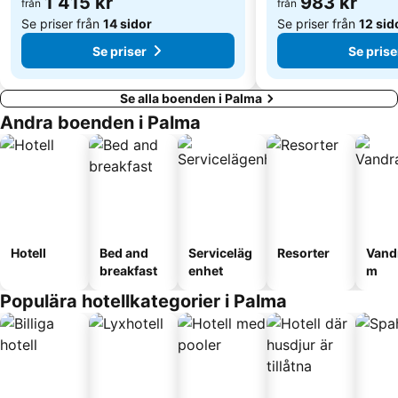
1 415 kr
983 kr
från
från
Se priser från
14 sidor
Se priser från
12 sid
Se priser
Se prise
Se alla boenden i Palma
Andra boenden i Palma
Hotell
Bed and
Serviceläg
Resorter
Vand
breakfast
enhet
m
Populära hotellkategorier i Palma