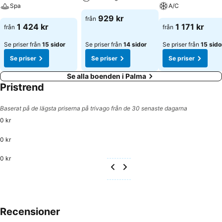
en bastu, en hamam, massagebehandlingar och solarium. Ett
Spa
A/C
wellnessområde med en hydrojetmassage finns på hotellet. Måltider:
929 kr
från
På boendet finns en restaurang, ett café och en bar. Huset erbjuder
1 424 kr
1 171 kr
från
från
även möjligheten att boka måltidspaket som: halvpension och
helpension. Dagligen serveras en näringsrik frukost. Kreditkort:
Se priser från
15 sidor
Se priser från
14 sidor
Se priser från
15 sido
Följande kreditkort accepteras: American Express och MasterCard.
Se priser
Se priser
Se priser
Se alla boenden i Palma
Pristrend
Baserat på de lägsta priserna på trivago från de 30 senaste dagarna
0 kr
0 kr
0 kr
Recensioner