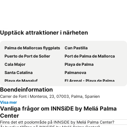
Upptäck attraktioner i närheten
Förstora kartan
Palma de Mallorcas flygplats
Can Pastilla
Puerto de Port de Soller
Port de Palma de Mallorca
Cala Major
Playa de Palma
Santa Catalina
Palmanova
Playa de Magaluf
El Arenal - Playa de Palma
Boendeinformation
Santa Ponça
Platja d'Alcudia
Carrer de Font i Monteros, 23, 07003, Palma, Spanien
El Terreno
S'Arenal
Visa mer
Platja de Torà o Platja Peguera Torà
Platja de Palma
Vanliga frågor om INNSiDE by Meliá Palma
El Molinar
Portixol
Center
Centre
Palma City Sightseeing
Finns det ett poolområde på INNSiDE by Meliá Palma Center?