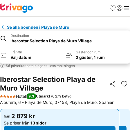
Favoriter
Logga 
Me
Se alla boenden i Playa de Muro
Destination
Iberostar Selection Playa de Muro Village
Från/till
Gäster och rum
Välj datum
2 gäster, 1 rum
Så påverkar betalningar till oss rankningen
Iberostar Selection Playa de
Muro Village
Dela
Läg
Hotell
9,3
Utmärkt
(
6 279 betyg
)
5 Stjärnor
Albufera, 6 - Playa de Muro, 07458, Playa de Muro, Spanien
2 879 kr
2 879 kr
från
från
Se priser från
13 sidor
Se priser från
13 sidor