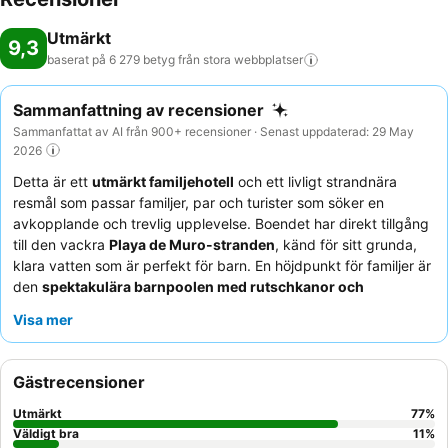
biljard, yoga, aerobics och pilates. I huset finns olika
Utmärkt
wellnesserbjudanden såsom spa, en bastu, en hamam,
9,3
skönhetssalong, massagebehandlingar och en fotzonterapi,
baserat på 6 279 betyg från stora
webbplatser
samtliga mot avgift. Små som stora gäster har likaså möjligheten att
spana in boendets olika underhållningsprogram. Måltider: På
Sammanfattning av recensioner
boendet finns ett café och en bar. Läckra specialiteter väntar
Sammanfattat av AI från 900+ recensioner · Senast uppdaterad: 29 May
gästerna i de fem rökfria restaurangerna med luftkonditionering.
2026
Uppfriskande drycker vid poolkantens strandbar ger härliga känslor.
Detta är ett
utmärkt familjehotell
och ett livligt strandnära
Boendet erbjuder även möjligheten att boka måltidspaket som:
resmål som passar familjer, par och turister som söker en
övernattning med frukost, halvpension och all-inclusive. En rad
avkopplande och trevlig upplevelse. Boendet har direkt tillgång
kulinariska läckerheter erbjuds i form av en innehållsrik frukostbuffé,
till den vackra
Playa de Muro-stranden
, känd för sitt grunda,
lunch och en variationsrik kvällsbuffé. Restaurangen erbjuder även
klara vatten som är perfekt för barn. En höjdpunkt för familjer är
barnmenyer. Därutöver erbjuder hotellet även snacks. Huset har ett
den
spektakulära barnpoolen med rutschkanor och
brett sortiment av både alkoholfria- och alkoholhaltiga drycker.
vattenstrålar
, som garanterar oändlig underhållning. Gästerna
Kreditkort: Följande kreditkort accepteras på boendet: American
Visa mer
berömmer konsekvent den enastående personalen och den
Express, Visa och MasterCard.
fantastiska
buffén
, som erbjuder varierande kulinariska
upplevelser och temakvällar. För en lugnare vistelse
Gästrecensioner
rekommenderar gästerna att be om ett rum mot trädgården
istället för huvudvägen.
Utmärkt
77
%
Väldigt bra
11
%