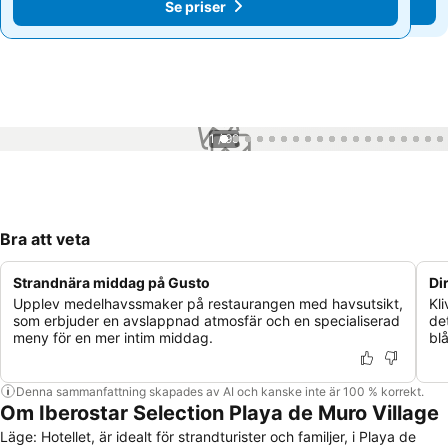
Se priser
Se priser
1 / 99
Bra att veta
Strandnära middag på Gusto
Di
Upplev medelhavssmaker på restaurangen med havsutsikt,
Kl
som erbjuder en avslappnad atmosfär och en specialiserad
de
meny för en mer intim middag.
bl
Denna sammanfattning skapades av AI och kanske inte är 100 % korrekt.
Om Iberostar Selection Playa de Muro Village
Läge: Hotellet, är idealt för strandturister och familjer, i Playa de