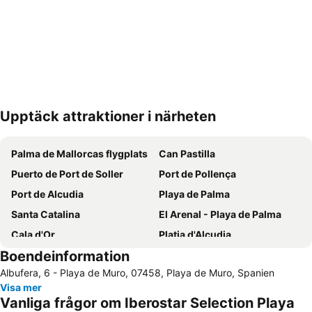
Upptäck attraktioner i närheten
Förstora kartan
Palma de Mallorcas flygplats
Can Pastilla
Puerto de Port de Soller
Port de Pollença
Port de Alcudia
Playa de Palma
Santa Catalina
El Arenal - Playa de Palma
Cala d'Or
Platja d'Alcudia
Boendeinformation
S'Arenal
Platja de Palma
Albufera, 6 - Playa de Muro, 07458, Playa de Muro, Spanien
El Molinar
Portixol
Visa mer
Stranden Cala Millor
Centre
Vanliga frågor om Iberostar Selection Playa