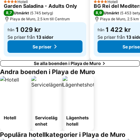
Hotell
Hotell
4 Stjärnor
4 Stjärnor
Garden Saladina - Adults Only
BG Rei del Mediter
Palma Intermodal Station
Passeig des Born
8,7
8,9
Utmärkt
(
5 745 betyg
)
Utmärkt
(
5 453 bet
Playa de Muro, 2.5 km till Centrum
Playa de Muro, 2.5 km 
1 029 kr
1 422 kr
från
från
Se priser från
13 sidor
Se priser från
13 sid
Se priser
Se prise
Se alla boenden i Playa de Muro
Andra boenden i Playa de Muro
Hotell
Serviceläg
Lägenhets
enhet
hotell
Populära hotellkategorier i Playa de Muro