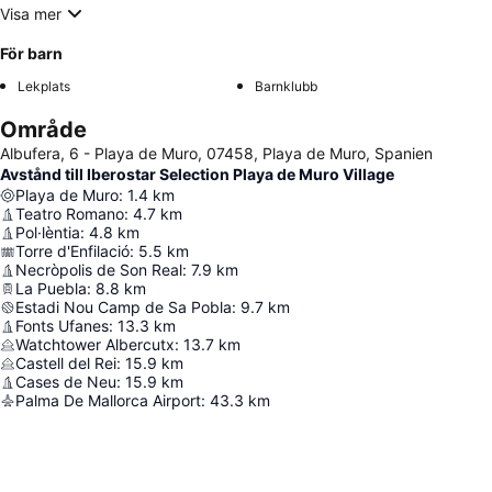
Visa mer
För barn
Lekplats
Barnklubb
Område
Albufera, 6 - Playa de Muro, 07458, Playa de Muro, Spanien
Avstånd till Iberostar Selection Playa de Muro Village
Playa de Muro
:
1.4
km
Teatro Romano
:
4.7
km
Pol·lèntia
:
4.8
km
Torre d'Enfilació
:
5.5
km
Necròpolis de Son Real
:
7.9
km
La Puebla
:
8.8
km
Estadi Nou Camp de Sa Pobla
:
9.7
km
Fonts Ufanes
:
13.3
km
Watchtower Albercutx
:
13.7
km
Castell del Rei
:
15.9
km
Cases de Neu
:
15.9
km
Palma De Mallorca Airport
:
43.3
km