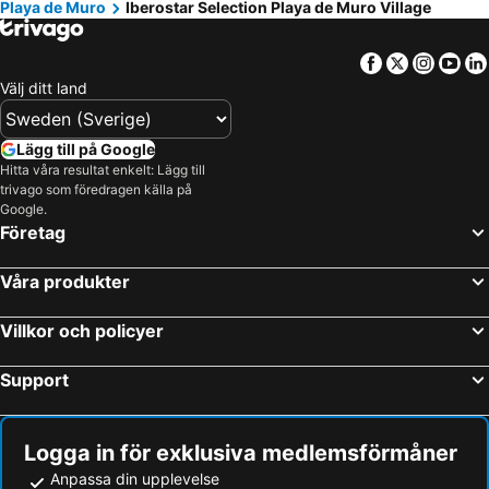
Playa de Muro
Iberostar Selection Playa de Muro Village
Facebook
Twitter
Insta
Yo
Välj ditt land
Lägg till på Google
Hitta våra resultat enkelt: Lägg till
trivago som föredragen källa på
Google.
Företag
Våra produkter
Villkor och policyer
Support
Logga in för exklusiva medlemsförmåner
Anpassa din upplevelse