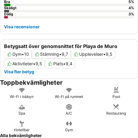
Bra
5
%
Skäligt
4
%
Dålig
3
%
Visa recensioner
Betygsatt över genomsnittet för Playa de Muro
Gym
•
10
Stämning
•
9,7
Upplevelser
•
9,5
Aktiviteter
•
9,5
Plats
•
9,4
Visa fler betyg
Toppbekvämligheter
Wi-Fi i lobbyn
Wi-Fi på rummet
Pool
Spa
A/C
Restaurang
Hotellbar
Gym
Alla bekvämligheter