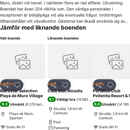
Muro, direkt vid havet. I närheten finns en rad affärer. Utrustning:
Boendet har även 204 rökfria rum. Den vänliga personalen i
receptionen är behjälpliga vid alla eventuella frågor. Inrättningen
tillhandahåller ett växelkontor. Gästerna kan likaså använda sig av
Jämför med liknande boenden
internet-uppkopplingen (wifi) (gratis). Boendet erbjuder självklart
även en rad handikappanpassade bekvämligheter. Boendet har
Valt boende
Liknande boenden
även en rad affärer. Dessutom finns här en härlig trädgård som
bjuder in till avkoppling i det fria. I hotellet finns ett bibliotek.
Gästerna kan parkera i garaget eller på parkeringsplatsen (gratis).
På hotellet erbjuds även barnpassningsservice, en biluthyrning,
medicinsk assistans, en kostnadspliktig roomservice som är öppen
dygnet runt och tvättservice. Aktiva resenärer som vill upptäcka
omgivningen med cykel kommer uppskatta cykeluthyrningen
(avgiftsbelagt). Kostnadsfritt står till gäster förfogande
Hotell
Hotell
Hotell
5 Stjärnor
3 Stjärnor
4 Stjärnor
Dela
Lägg till i Mina Favoriter
Dela
Lägg till i Mina Favoriter
Dela
Lägg till
dagstidningen att finna. Det finns ett affärsområde med projektor
Iberostar Selection
Club Mac Alcudia
PortBlue Club
och blädderblock/pennor tillgängligt. Boende: För ett härligt klimat i
Playa de Muro Village
Pollentia Resort &
8,1
Väldigt bra
(
16 682 betyg
)
rummen finns både luftkonditionering och centralvärme att tillgå.
9,3
8,6
Utmärkt
(
6 279 betyg
)
Utmärkt
(
14 185
Från balkongen eller den privata terrassen till flesta rummens kan
Alcudia, 1.8 km till
gästerna avnjuta den partiella och mycket rogivande havsutsikten. I
Centrum
Playa de Muro,
Alcudia, 2.8 km till
Spanien
Centrum
rummen finns en kingsize-säng. För små gäster finns barnsängar.
Pool
Dessutom finns ett kassaskåp och en minibar tillgängligt, mot en
Gratis Wi-Fi
Gratis Wi-Fi
Parkering