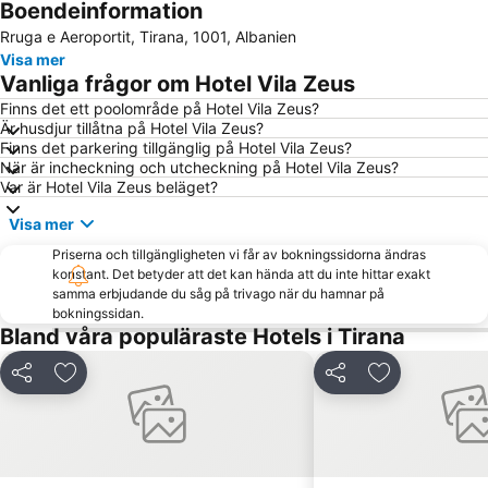
Boendeinformation
Dajti Ekspres
Scanderbeg Tomb
Rruga e Aeroportit, Tirana, 1001, Albanien
Fasada Tiranes
Xhamia e Tiranës
Visa mer
Stadiumi Kombëtar Qemal Stafa
Vanliga frågor om Hotel Vila Zeus
Finns det ett poolområde på Hotel Vila Zeus?
Är husdjur tillåtna på Hotel Vila Zeus?
Finns det parkering tillgänglig på Hotel Vila Zeus?
När är incheckning och utcheckning på Hotel Vila Zeus?
Var är Hotel Vila Zeus beläget?
Visa mer
Priserna och tillgängligheten vi får av bokningssidorna ändras
konstant. Det betyder att det kan hända att du inte hittar exakt
samma erbjudande du såg på trivago när du hamnar på
bokningssidan.
Bland våra populäraste Hotels i Tirana
Dela
Lägg till i Mina Favoriter
Dela
Lägg till i Mi