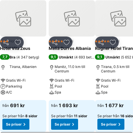
Hotell
Hotell
Hotell
3 Stjärnor
5 Stjärnor
5 Stjärnor
Dela
Lägg till i Mina Favoriter
Dela
Lägg till i Mina Favoriter
Dela
Lägg till
Hotel Vila Zeus
Meliá Durres Albania
Rogner Hotel Tira
7,7
9,1
9,1
Bra
(
4 347 betyg
)
Utmärkt
(
4 693 betyg
)
Utmärkt
(
5 652 
Tirana, Albanien
Manëz, 11.0 km till
Tirana, 0.5 km till
Centrum
Centrum
Gratis Wi-Fi
Gratis Wi-Fi
Gratis Wi-Fi
Parkering
Pool
Pool
A/C
Spa
Spa
Se priser
Se priser
Se priser
691 kr
1 693 kr
1 677 kr
från
från
från
Se priser från
8 sidor
Se priser från
11 sidor
Se priser från
16 sido
Se priser
Se priser
Se priser