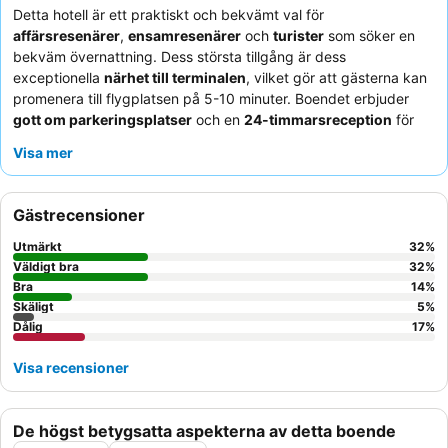
Detta hotell är ett praktiskt och bekvämt val för
affärsresenärer
,
ensamresenärer
och
turister
som söker en
bekväm övernattning. Dess största tillgång är dess
exceptionella
närhet till terminalen
, vilket gör att gästerna kan
promenera till flygplatsen på 5-10 minuter. Boendet erbjuder
gott om parkeringsplatser
och en
24-timmarsreception
för
flexibla ankomster och avresor. Gästerna berömmer konsekvent
Visa mer
personalens exceptionella vänlighet och den läckra, varierade
frukosten
med färsk frukt och lokala specialiteter. För en
lugnare upplevelse bör gästerna överväga att be om ett rum
Gästrecensioner
som inte ligger på översta våningen, eftersom hissen inte når
dit.
Utmärkt
32
%
Väldigt bra
32
%
Bra
14
%
Skäligt
5
%
Dålig
17
%
Visa recensioner
De högst betygsatta aspekterna av detta boende