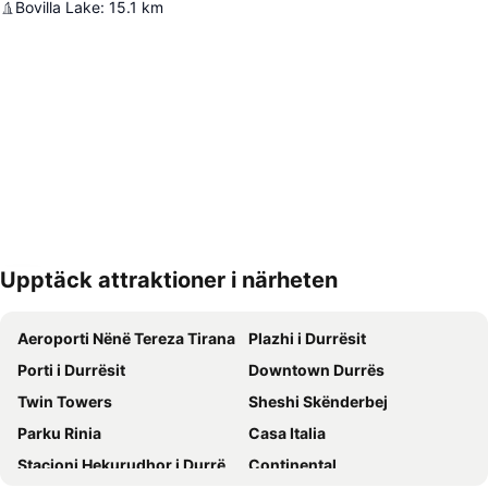
Bovilla Lake
:
15.1
km
Upptäck attraktioner i närheten
Förstora kartan
Aeroporti Nënë Tereza Tirana
Plazhi i Durrësit
Porti i Durrësit
Downtown Durrës
Twin Towers
Sheshi Skënderbej
Parku Rinia
Casa Italia
Stacioni Hekurudhor i Durrësit
Continental