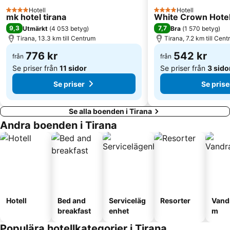
Hotell
Hotell
4 Stjärnor
4 Stjärnor
mk hotel tirana
White Crown Hote
9,3
7,7
Utmärkt
(
4 053 betyg
)
Bra
(
1 570 betyg
)
Tirana, 13.3 km till Centrum
Tirana, 7.2 km till Cen
776 kr
542 kr
från
från
Se priser från
11 sidor
Se priser från
3 sido
Se priser
Se prise
Se alla boenden i Tirana
Andra boenden i Tirana
Hotell
Bed and
Serviceläg
Resorter
Vand
breakfast
enhet
m
Populära hotellkategorier i Tirana