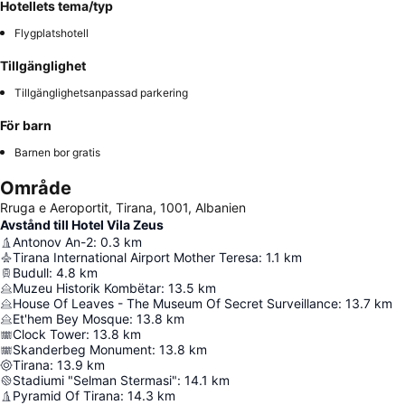
Hotellets tema/typ
Flygplatshotell
Tillgänglighet
Tillgänglighetsanpassad parkering
För barn
Barnen bor gratis
Område
Rruga e Aeroportit, Tirana, 1001, Albanien
Avstånd till Hotel Vila Zeus
Antonov An-2
:
0.3
km
Tirana International Airport Mother Teresa
:
1.1
km
Budull
:
4.8
km
Muzeu Historik Kombëtar
:
13.5
km
House Of Leaves - The Museum Of Secret Surveillance
:
13.7
km
Et'hem Bey Mosque
:
13.8
km
Clock Tower
:
13.8
km
Skanderbeg Monument
:
13.8
km
Tirana
:
13.9
km
Stadiumi "Selman Stermasi"
:
14.1
km
Pyramid Of Tirana
:
14.3
km