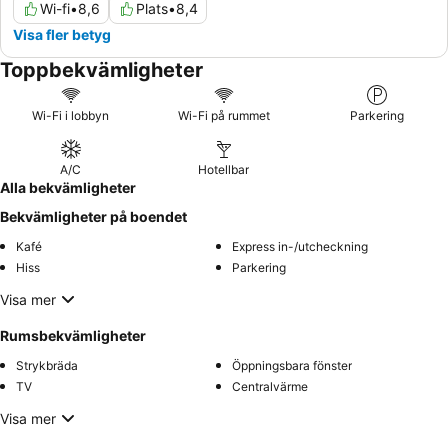
Wi-fi
•
8,6
Plats
•
8,4
Visa fler betyg
Toppbekvämligheter
Wi-Fi i lobbyn
Wi-Fi på rummet
Parkering
A/C
Hotellbar
Alla bekvämligheter
Bekvämligheter på boendet
Kafé
Express in-/utcheckning
Hiss
Parkering
Visa mer
Rumsbekvämligheter
Strykbräda
Öppningsbara fönster
TV
Centralvärme
Visa mer