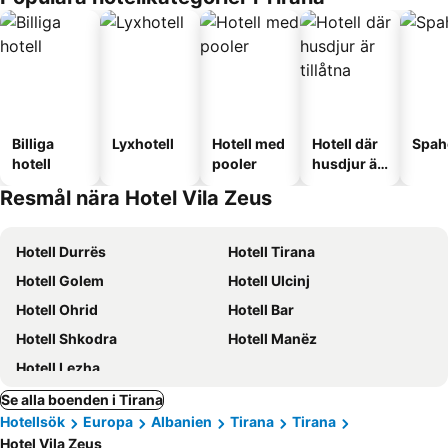
Billiga
Lyxhotell
Hotell med
Hotell där
Spah
hotell
pooler
husdjur är
tillåtna
Resmål nära Hotel Vila Zeus
Hotell Durrës
Hotell Tirana
Hotell Golem
Hotell Ulcinj
Hotell Ohrid
Hotell Bar
Hotell Shkodra
Hotell Manëz
Hotell Lezha
Se alla boenden i Tirana
Hotellsök
Europa
Albanien
Tirana
Tirana
Hotel Vila Zeus