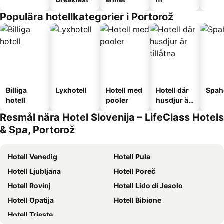
Populära hotellkategorier i Portorož
Billiga
Lyxhotell
Hotell med
Hotell där
Spah
hotell
pooler
husdjur är
tillåtna
Resmål nära Hotel Slovenija – LifeClass Hotels
& Spa, Portorož
Hotell Venedig
Hotell Pula
Hotell Ljubljana
Hotell Poreč
Hotell Rovinj
Hotell Lido di Jesolo
Hotell Opatija
Hotell Bibione
Hotell Trieste