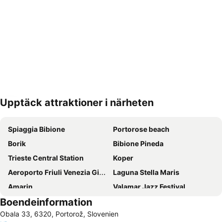
Upptäck attraktioner i närheten
Förstora kartan
Spiaggia Bibione
Portorose beach
Borik
Bibione Pineda
Trieste Central Station
Koper
Aeroporto Friuli Venezia Giulia
Laguna Stella Maris
Amarin
Valamar Jazz Festival
Boendeinformation
Lignano Sabbiadoro
Lignano Pineta Beach
Obala 33, 6320, Portorož, Slovenien
AC Zelena Laguna
Grado Pineta