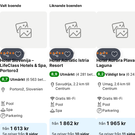
Valt boende
Liknande boenden
Hotell
Hotell
Hotell
5 Stjärnor
5 Stjärnor
4 Stjärnor
Dela
Lägg till i Mina Favoriter
Dela
Lägg till i Mina Favoriter
Dela
Lägg till
Hotel Slovenija –
Hotel Adriatic Istria
Hotel Aurora Plava
LifeClass Hotels & Spa,
Resort
Laguna
Portorož
8,9
8,2
Utmärkt
(
4 281 betyg
)
Väldigt bra
(
6 24
8,7
Utmärkt
(
6 563 betyg
)
Savudrija, 2.2 km till
Umag, 2.6 km till
Centrum
Centrum
Portorož, Slovenien
Gratis Wi-Fi
Gratis Wi-Fi
Pool
Pool
Pool
Spa
Spa
Parkering
Parkering
1 862 kr
1 965 kr
från
från
1 613 kr
från
Se priser från
9 sidor
Se priser från
10 sidor
Se priser från
11 sido