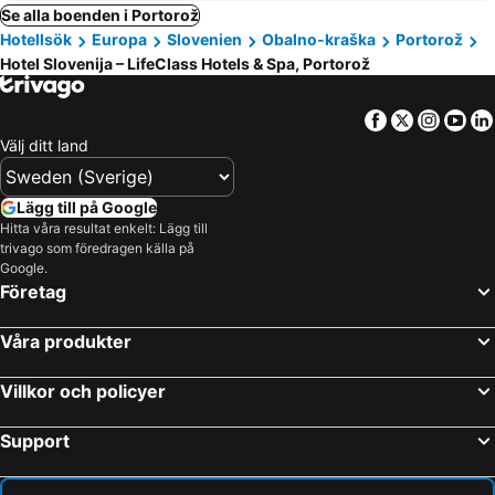
Se alla boenden i Portorož
Hotellsök
Europa
Slovenien
Obalno-kraška
Portorož
Hotel Slovenija – LifeClass Hotels & Spa, Portorož
Facebook
Twitter
Insta
Yo
Välj ditt land
Lägg till på Google
Hitta våra resultat enkelt: Lägg till
trivago som föredragen källa på
Google.
Företag
Våra produkter
Villkor och policyer
Support