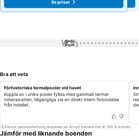
Se priser
Se priser
1 / 43
Bra att veta
Förhistoriska termalpooler vid havet
In
Koppla av i unika pooler fyllda med gammalt termal-
Sm
mineralvatten, tillgängliga via en direkt intern förbindelse
re
från hotellet.
de
Denna sammanfattning skapades av AI och kanske inte är 100 % korrekt.
Jämför med liknande boenden