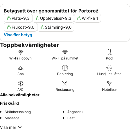
Betygsatt över genomsnittet för Portorož
Plats
•
9,3
Upplevelser
•
9,3
Wi-fi
•
9,1
Frukost
•
9,0
Stämning
•
9,0
Visa fler betyg
Toppbekvämligheter
Wi-Fi i lobbyn
Wi-Fi på rummet
Pool
Spa
Parkering
Husdjur tillåtna
A/C
Restaurang
Hotellbar
Alla bekvämligheter
Friskvård
Skönhetssalong
Ångbastu
Massage
Bastu
Visa mer