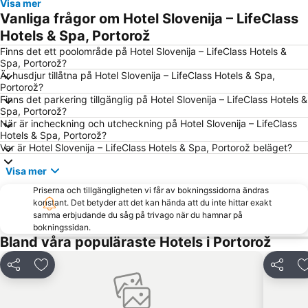
Visa mer
Metropol Portorož
Porto di Trieste
Vanliga frågor om Hotel Slovenija – LifeClass
Alla Lanterna
Gretta
Hotels & Spa, Portorož
Bijela Uvala
AC Mareda
Finns det ett poolområde på Hotel Slovenija – LifeClass Hotels &
Spa, Portorož?
Barcolana
Primero
Är husdjur tillåtna på Hotel Slovenija – LifeClass Hotels & Spa,
Portorož?
Donji Špadići
Lignano Pineta
Finns det parkering tillgänglig på Hotel Slovenija – LifeClass Hotels &
Promohotel Poreč
Krka Strunjan
Spa, Portorož?
När är incheckning och utcheckning på Hotel Slovenija – LifeClass
Staro mesto Piran
Brulo
Hotels & Spa, Portorož?
Var är Hotel Slovenija – LifeClass Hotels & Spa, Portorož beläget?
Lignano Riviera Beach
Aquapark Žusterna
FKK Ulika
Slovenska Obala
Visa mer
Marina Portorož
Histrion
Priserna och tillgängligheten vi får av bokningssidorna ändras
konstant. Det betyder att det kan hända att du inte hittar exakt
Tram de Opcina
Ambasciatori
samma erbjudande du såg på trivago när du hamnar på
bokningssidan.
Borgo Giuseppino
Laguna Materada
Bland våra populäraste Hotels i Portorož
Istra Funtana
Simonov zaliv
Pri svetilniku
Adria Ankaran
Dela
Lägg till i Mina Favoriter
Dela
San Vito
Campeggi