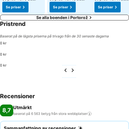
Se priser
Se priser
Se priser
Se alla boenden i Portorož
Pristrend
Baserat på de lägsta priserna på trivago från de 30 senaste dagarna
0 kr
0 kr
0 kr
Recensioner
Utmärkt
8,7
baserat på 6 563 betyg från stora
webbplatser
Sammanfattning av recensioner