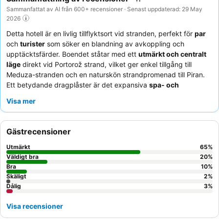
Sammanfattat av AI från 600+ recensioner · Senast uppdaterad: 29 May
2026
Detta hotell är en livlig tillflyktsort vid stranden, perfekt för
par
och
turister
som söker en blandning av avkoppling och
upptäcktsfärder. Boendet ståtar med ett
utmärkt och centralt
läge
direkt vid Portorož strand, vilket ger enkel tillgång till
Meduza-stranden och en naturskön strandpromenad till Piran.
Ett betydande dragplåster är det expansiva
spa- och
hälsoområdet
, med en mycket uppskattad bastupark och
Visa mer
sammankopplad tillgång till termal- och havsvattenpooler.
Gästerna berömmer konsekvent den
vänliga och hjälpsamma
personalen
och den exceptionella
frukostbuffén
med dess
Gästrecensioner
omfattande variation. För den bästa upplevelsen, överväg att
boka ett rum med en
generös balkong
för fantastisk havsutsikt.
Utmärkt
65
%
Väldigt bra
20
%
Bra
10
%
Skäligt
2
%
Dålig
3
%
Visa recensioner