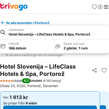
Favoriter
Logga 
Me
Se alla boenden i Portorož
Destination
Hotel Slovenija – LifeClass Hotels & Spa, Portorož
Från/till
Gäster och rum
Välj datum
2 gäster, 1 rum
Så påverkar betalningar till oss rankningen
Hotel Slovenija – LifeClass
Hotels & Spa, Portorož
Dela
Läg
Hotell
8,7
Utmärkt
(
6 563 betyg
)
5 Stjärnor
Obala 33, 6320, Portorož, Slovenien
1 613 kr
1 613 kr
från
från
Se priser från
9 sidor
Se priser från
9 sidor