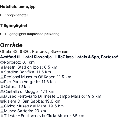
Hotellets tema/typ
Kongresshotell
Tillgänglighet
Tillgänglighetsanpassad parkering
Område
Obala 33, 6320, Portorož, Slovenien
Avstånd till Hotel Slovenija – LifeClass Hotels & Spa, Portorož
Portorož
:
0.1
km
Mestni Stadion Izola
:
6.5
km
Stadion Bonifika
:
11.5
km
Regional Museum Of Koper
:
11.5
km
Pier Paolo Vergerio
:
11.6
km
Gafers
:
12
km
Castello di Muggia
:
17.1
km
Museo Ferroviario Di Trieste Campo Marzio
:
19.5
km
Risiera Di San Sabba
:
19.6
km
Civico Museo del Mare
:
19.6
km
Museo Sartorio
:
20
km
Trieste – Friuli Venezia Giulia Airport
:
36
km