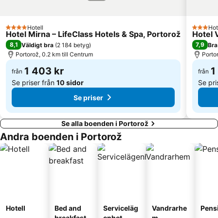
Castello di Miramare
Val Rosandra
Castello di Duino
Wedding Fair tijara 2013
Hotell
Hot
Istrian Riviera
Galijot
4 Stjärnor
3 Stjärn
Hotel Mirna – LifeClass Hotels & Spa, Portorož
Hotel 
8,1
7,9
Väldigt bra
(
2 184 betyg
)
Bra
Portorož, 0.2 km till Centrum
Portor
1 403 kr
1
från
från
Se priser från
10 sidor
Se pri
Se priser
Se alla boenden i Portorož
Andra boenden i Portorož
Hotell
Bed and
Serviceläg
Vandrarhe
Pens
breakfast
enhet
m