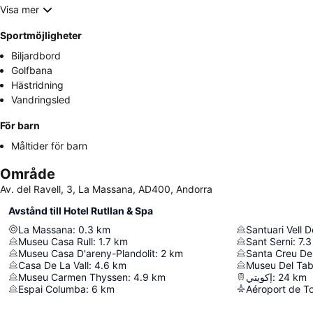
Visa mer
Sportmöjligheter
Biljardbord
Golfbana
Hästridning
Vandringsled
För barn
Måltider för barn
Område
Av. del Ravell, 3, La Massana, AD400, Andorra
Avstånd till Hotel Rutllan & Spa
La Massana
:
0.3
km
Santuari Vell D
Museu Casa Rull
:
1.7
km
Sant Serni
:
7.3
Museu Casa D'areny-Plandolit
:
2
km
Santa Creu De 
Casa De La Vall
:
4.6
km
Museu Del Ta
Museu Carmen Thyssen
:
4.9
km
إكويتي
:
24
km
Espai Columba
:
6
km
Aéroport de T