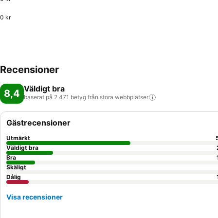
0 kr
Recensioner
Väldigt bra
8,4
baserat på 2 471 betyg från stora
webbplatser
Gästrecensioner
Utmärkt
Väldigt bra
Bra
Skäligt
Dålig
Visa recensioner