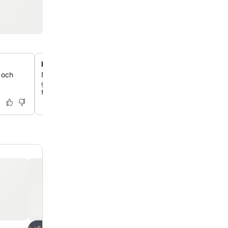
Direkt tillgång till skidbackarna
 och
Njut av oöverträffad bekvämlighet med Telecabina de 
gondolstation som ligger precis tvärs över vägen, vilket
tillgång till skidområdet Vallnord.