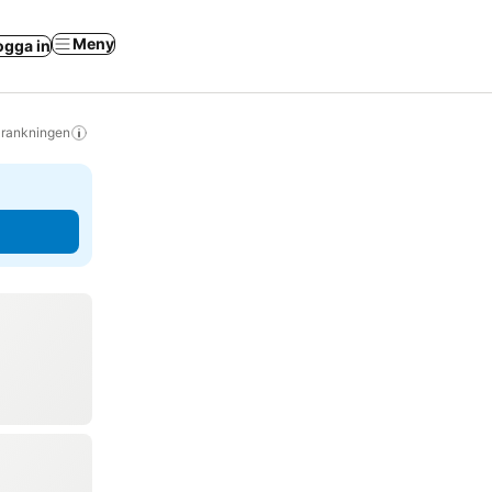
Meny
ogga in
s rankningen