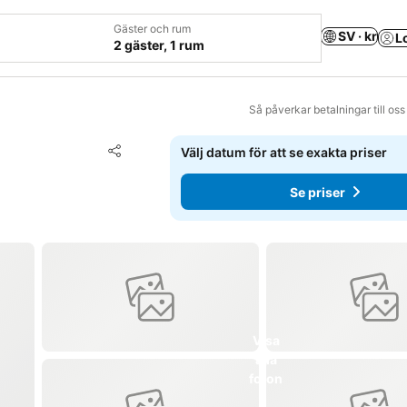
Gäster och rum
SV · kr
L
2 gäster, 1 rum
Så påverkar betalningar till os
Lägg till i Mina Favoriter
Välj datum för att se exakta priser
Dela
Se priser