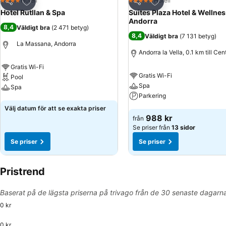
Lägg till i Mina Favoriter
Lägg till i Mina Favo
Hotell
Hotell
4 Stjärnor
5 Stjärnor
Dela
Dela
Hotel Rutllan & Spa
Suites Plaza Hotel & Wellne
Andorra
8,4
Väldigt bra
(
2 471 betyg
)
8,4
Väldigt bra
(
7 131 betyg
)
La Massana, Andorra
Andorra la Vella, 0.1 km till Ce
Gratis Wi-Fi
Gratis Wi-Fi
Pool
Spa
Spa
Parkering
Se priser
Välj datum för att se exakta priser
Se priser
988 kr
från
Se priser från
13 sidor
Se priser
Se priser
Pristrend
Baserat på de lägsta priserna på trivago från de 30 senaste dagarn
0 kr
0 kr