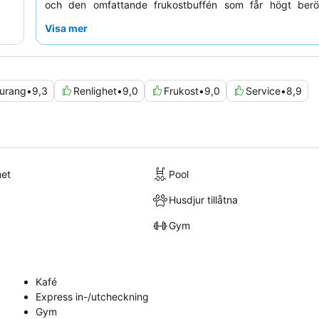
och den omfattande frukostbuffén som får högt ber
lugnare vistelse kan du överväga att be om ett rum som 
Visa mer
från huvudvägen.
urang
•
9,3
Renlighet
•
9,0
Frukost
•
9,0
Service
•
8,9
met
Pool
Husdjur tillåtna
Gym
Kafé
Express in-/utcheckning
Gym