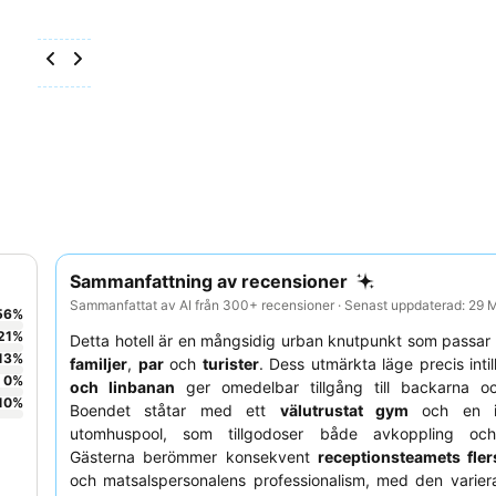
Sammanfattning av recensioner
Sammanfattat av AI från 300+ recensioner · Senast uppdaterad: 29
56
%
21
%
Detta hotell är en mångsidig urban knutpunkt som passar l
13
%
familjer
,
par
och
turister
. Dess utmärkta läge precis inti
0
%
och linbanan
ger omedelbar tillgång till backarna o
10
%
Boendet ståtar med ett
välutrustat gym
och en i
utomhuspool, som tillgodoser både avkoppling och 
Gästerna berömmer konsekvent
receptionsteamets fler
och matsalspersonalens professionalism, med den varie