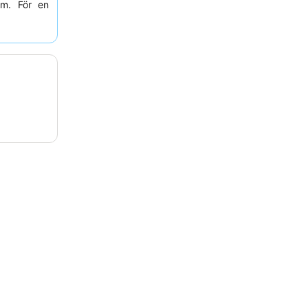
öm. För en
vetter bort