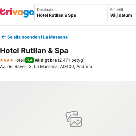
Destination
Från/till
Välj datum
Se alla boenden i La Massana
Hotel Rutllan & Spa
Hotell
Väldigt bra
(
2 471 betyg
)
8,4
4 Stjärnor
Av. del Ravell, 3, La Massana, AD400, Andorra