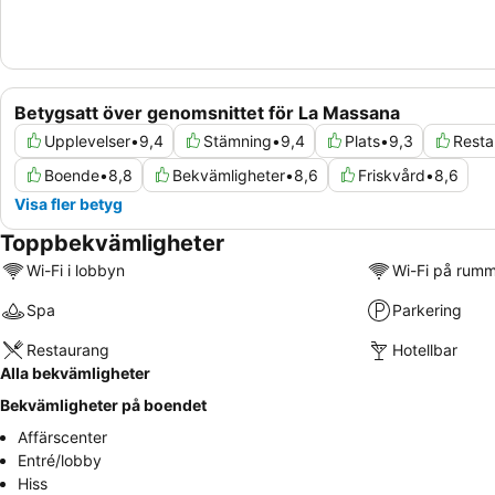
Betygsatt över genomsnittet för La Massana
Upplevelser
•
9,4
Stämning
•
9,4
Plats
•
9,3
Resta
Boende
•
8,8
Bekvämligheter
•
8,6
Friskvård
•
8,6
Visa fler betyg
Toppbekvämligheter
Wi-Fi i lobbyn
Wi-Fi på rum
Spa
Parkering
Restaurang
Hotellbar
Alla bekvämligheter
Bekvämligheter på boendet
Affärscenter
Entré/lobby
Hiss