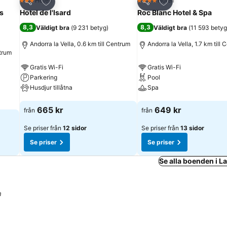
riter
Lägg till i Mina Favoriter
Lägg till i Mina Fa
Hotell
Hotell
3 Stjärnor
4 Stjärnor
Dela
Dela
ss
Hotel de l'Isard
Roc Blanc Hotel & Spa
8,3
8,3
Väldigt bra
(
9 231 betyg
)
Väldigt bra
(
11 593 betyg
Andorra la Vella, 0.6 km till Centrum
Andorra la Vella, 1.7 km till
ntrum
Gratis Wi-Fi
Gratis Wi-Fi
Parkering
Pool
Husdjur tillåtna
Spa
Se priser
Se priser
665 kr
649 kr
från
från
Se priser från
12 sidor
Se priser från
13 sidor
Se priser
Se priser
Se alla boenden i 
a