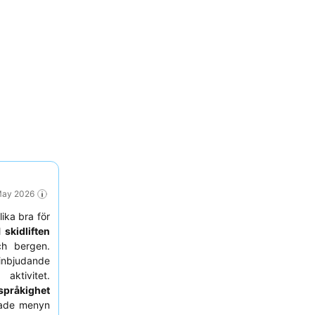
 May 2026
ika bra för
ll
skidliften
ch bergen.
nbjudande
aktivitet.
språkighet
rade menyn