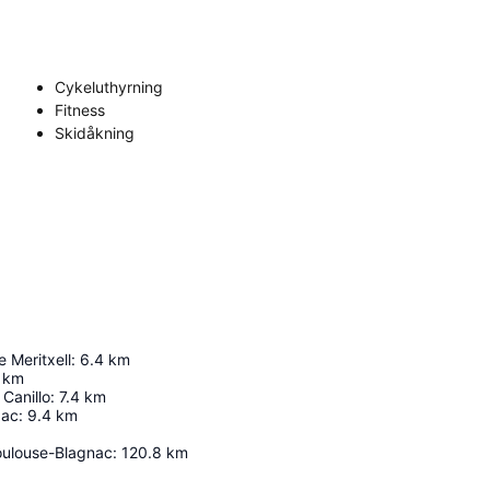
Cykeluthyrning
Fitness
Skidåkning
e Meritxell
:
6.4
km
km
Canillo
:
7.4
km
bac
:
9.4
km
oulouse-Blagnac
:
120.8
km