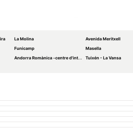
Förstora kartan
ira
La Molina
Avenida Meritxell
Funicamp
Masella
Andorra Romànica -centre d'interpretació
Tuixén - La Vansa