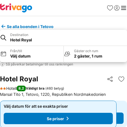
Favoriter
Logga 
Me
Se alla boenden i Tetovo
Destination
Hotel Royal
Från/till
Gäster och rum
Välj datum
2 gäster, 1 rum
Så påverkar betalningar till oss rankningen
Hotel Royal
Dela
Läg
Hotell
8,2
Väldigt bra
(
460 betyg
)
2 Stjärnor
Marsal Tito 1, Tetovo, 1220, Republiken Nordmakedonien
Välj datum för att se exakta priser
Välj datum för att se exakta priser
Se priser
Se priser