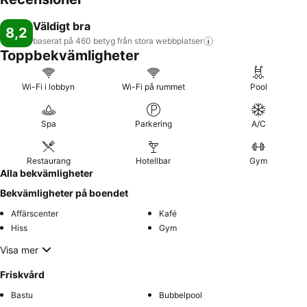
Väldigt bra
8,2
baserat på 460 betyg från stora
webbplatser
Toppbekvämligheter
Wi-Fi i lobbyn
Wi-Fi på rummet
Pool
Spa
Parkering
A/C
Restaurang
Hotellbar
Gym
Alla bekvämligheter
Bekvämligheter på boendet
Affärscenter
Kafé
Hiss
Gym
Visa mer
Friskvård
Bastu
Bubbelpool