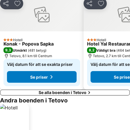
Dela
Lägg till i Mina Favoriter
Dela
Lägg till i Mi
Hotell
Hotell
3 Stjärnor
3 Stjärnor
Konak - Popova Sapka
Hotel Yal Restaura
9,3
8,2
Utmärkt
(
481 betyg
)
Väldigt bra
(
464 be
Tetovo, 8.1 km till Centrum
Tetovo, 2.7 km till Cen
Välj datum för att se exakta priser
Välj datum för att s
Se priser
Se prise
Se alla boenden i Tetovo
Andra boenden i Tetovo