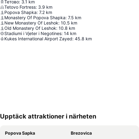
Тетово
:
3.1
km
Tetovo Fortress
:
3.9
km
Popova Shapka
:
7.2
km
Monastery Of Popova Shapka
:
7.5
km
New Monastery Of Leshok
:
10.5
km
Old Monastery Of Leshok
:
10.8
km
Stadiumi i Vjeter i Negotines
:
14
km
Kukes International Airport Zayed
:
45.8
km
Upptäck attraktioner i närheten
Förstora kartan
Popova Sapka
Brezovica