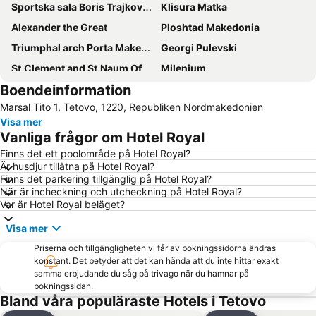
Sportska sala Boris Trajkovski
Klisura Matka
Alexander the Great
Ploshtad Makedonia
Triumphal arch Porta Makedonia
Georgi Pulevski
St.Clement and St.Naum Of Ohrid
Milenium
Boendeinformation
Marsal Tito 1, Tetovo, 1220, Republiken Nordmakedonien
Visa mer
Vanliga frågor om Hotel Royal
Finns det ett poolområde på Hotel Royal?
Är husdjur tillåtna på Hotel Royal?
Finns det parkering tillgänglig på Hotel Royal?
När är incheckning och utcheckning på Hotel Royal?
Var är Hotel Royal beläget?
Visa mer
Priserna och tillgängligheten vi får av bokningssidorna ändras
konstant. Det betyder att det kan hända att du inte hittar exakt
samma erbjudande du såg på trivago när du hamnar på
bokningssidan.
Bland våra populäraste Hotels i Tetovo