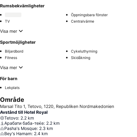
Rumsbekvämligheter
Öppningsbara fönster
TV
Centralvärme
Visa mer
Sportmöjligheter
Biljardbord
Cykeluthyrning
Fitness
Skidåkning
Visa mer
För barn
Lekplats
Område
Marsal Tito 1, Tetovo, 1220, Republiken Nordmakedonien
Avstånd till Hotel Royal
Tetovo
:
2.2
km
Арабати баба-теќе
:
2.2
km
Pasha's Mosque
:
2.3
km
Bey's Hamam
:
2.4
km