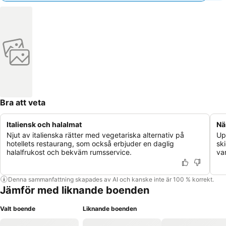
Bra att veta
Italiensk och halalmat
Nä
Njut av italienska rätter med vegetariska alternativ på
Up
hotellets restaurang, som också erbjuder en daglig
sk
halalfrukost och bekväm rumsservice.
va
Denna sammanfattning skapades av AI och kanske inte är 100 % korrekt.
Jämför med liknande boenden
Valt boende
Liknande boenden