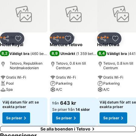
Hotell
Hotell
Hotell
2 Stjärnor
5 Stjärnor
4 Stjärnor
Dela
Lägg till i Mina Favoriter
Dela
Lägg till i Mina Favoriter
Dela
Lägg till
Hotel Royal
Mercure Tetovo
Hotel Diwa
8,2
8,9
8,4
Väldigt bra
(
460 betyg
)
Utmärkt
(
1 359 betyg
)
Väldigt bra
(
441
Tetovo, Republiken
Tetovo, 0.6 km till
Tetovo, 0.8 km till
Nordmakedonien
Centrum
Centrum
Gratis Wi-Fi
Gratis Wi-Fi
Gratis Wi-Fi
Pool
Parkering
Parkering
Spa
A/C
A/C
Se priser
Se priser
Se priser
Välj datum för att se
643 kr
Välj datum för att se
från
exakta priser
exakta priser
Se priser från
14 sidor
Se priser
Se priser
Se priser
Se alla boenden i Tetovo
Recensioner