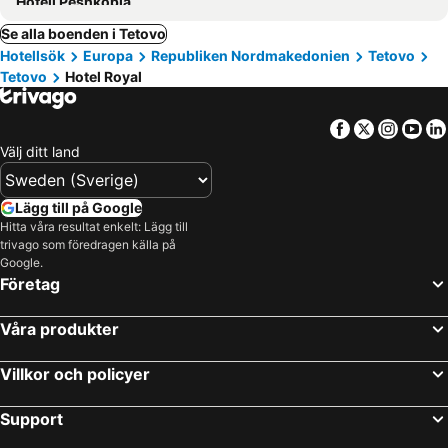
Hotell Peshkopia
Se alla boenden i Tetovo
Hotellsök
Europa
Republiken Nordmakedonien
Tetovo
Tetovo
Hotel Royal
Facebook
Twitter
Insta
Yo
Välj ditt land
Lägg till på Google
Hitta våra resultat enkelt: Lägg till
trivago som föredragen källa på
Google.
Företag
Våra produkter
Villkor och policyer
Support