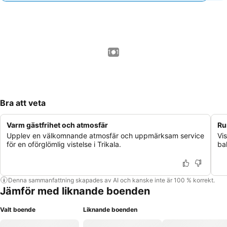
1 / 1
Bra att veta
Varm gästfrihet och atmosfär
Ru
Upplev en välkomnande atmosfär och uppmärksam service
Vi
för en oförglömlig vistelse i Trikala.
bal
Denna sammanfattning skapades av AI och kanske inte är 100 % korrekt.
Jämför med liknande boenden
Valt boende
Liknande boenden