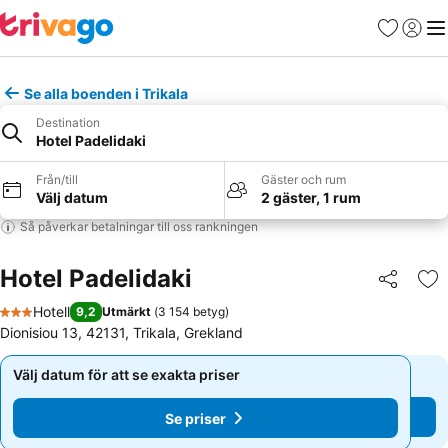
Favoriter
Logga 
Me
Se alla boenden i Trikala
Destination
Hotel Padelidaki
Från/till
Gäster och rum
Välj datum
2 gäster, 1 rum
Så påverkar betalningar till oss rankningen
Hotel Padelidaki
Dela
Läg
Hotell
9,2
Utmärkt
(
3 154 betyg
)
3 Stjärnor
Dionisiou 13, 42131, Trikala, Grekland
Välj datum för att se exakta priser
Välj datum för att se exakta priser
Se priser
Se priser