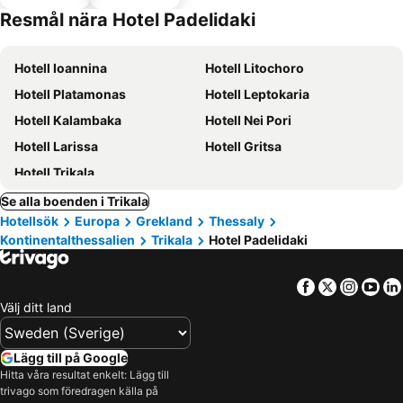
Resmål nära Hotel Padelidaki
Hotell Ioannina
Hotell Litochoro
Hotell Platamonas
Hotell Leptokaria
Hotell Kalambaka
Hotell Nei Pori
Hotell Larissa
Hotell Gritsa
Hotell Trikala
Se alla boenden i Trikala
Hotellsök
Europa
Grekland
Thessaly
Kontinentalthessalien
Trikala
Hotel Padelidaki
Facebook
Twitter
Insta
Yo
Välj ditt land
Lägg till på Google
Hitta våra resultat enkelt: Lägg till
trivago som föredragen källa på