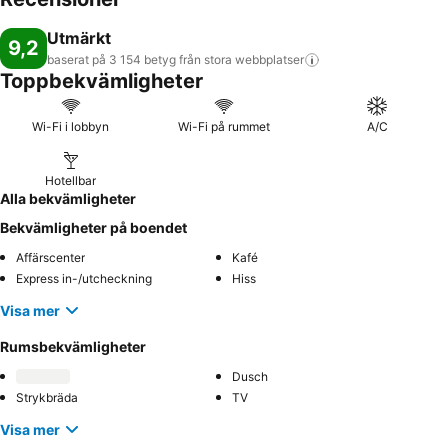
Utmärkt
9,2
baserat på 3 154 betyg från stora
webbplatser
Toppbekvämligheter
Wi-Fi i lobbyn
Wi-Fi på rummet
A/C
Hotellbar
Alla bekvämligheter
Bekvämligheter på boendet
Affärscenter
Kafé
Express in-/utcheckning
Hiss
Visa mer
Rumsbekvämligheter
Dusch
Strykbräda
TV
Visa mer