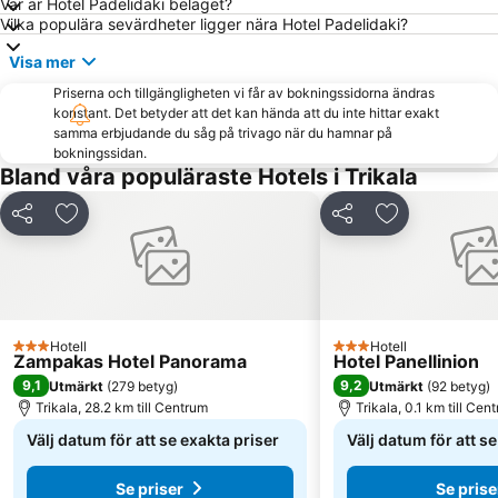
Var är Hotel Padelidaki beläget?
Vilka populära sevärdheter ligger nära Hotel Padelidaki?
Visa mer
Priserna och tillgängligheten vi får av bokningssidorna ändras
konstant. Det betyder att det kan hända att du inte hittar exakt
samma erbjudande du såg på trivago när du hamnar på
bokningssidan.
Bland våra populäraste Hotels i Trikala
Dela
Lägg till i Mina Favoriter
Dela
Lägg till i Mi
Hotell
Hotell
3 Stjärnor
3 Stjärnor
Zampakas Hotel Panorama
Hotel Panellinion
9,1
9,2
Utmärkt
(
279 betyg
)
Utmärkt
(
92 betyg
)
Trikala, 28.2 km till Centrum
Trikala, 0.1 km till Cen
Välj datum för att se exakta priser
Välj datum för att s
Se priser
Se prise