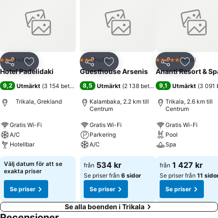
Hotell
Hotell
Hotell
3 Stjärnor
3 Stjärnor
5 Stjärnor
Dela
Lägg till i Mina Favoriter
Dela
Lägg till i Mina Favoriter
Dela
Lägg till
Hotel Padelidaki
Guesthouse Arsenis
Ananti Resort & Sp
9,2
8,5
9,1
Utmärkt
(
3 154 betyg
)
Utmärkt
(
2 138 betyg
)
Utmärkt
(
3 091 
Trikala, Grekland
Kalambaka, 2.2 km till
Trikala, 2.6 km till
Centrum
Centrum
Gratis Wi-Fi
Gratis Wi-Fi
Gratis Wi-Fi
A/C
Parkering
Pool
Hotellbar
A/C
Spa
Välj datum för att se
534 kr
1 427 kr
från
från
exakta priser
Se priser från
6 sidor
Se priser från
11 sido
Se priser
Se priser
Se priser
Se alla boenden i Trikala
Recensioner