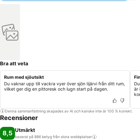
Bra att veta
Rum med sjöutsikt
Fi
Du vaknar upp till vackra vyer över sjön Iijärvi från ditt rum,
Du
vilket ger dig en pittoresk och lugn start på dagen.
är
ko
Denna sammanfattning skapades av AI och kanske inte är 100 % korrekt.
Recensioner
Utmärkt
8,5
baserat på 886 betyg från stora
webbplatser