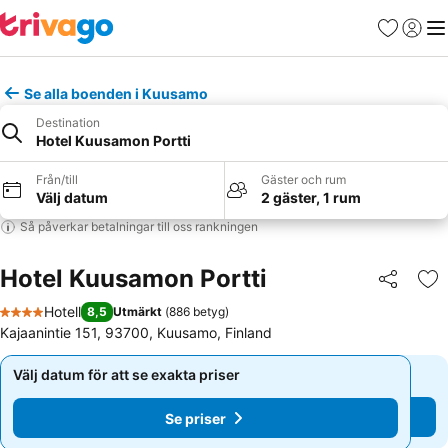
Favoriter
Logga 
Me
Se alla boenden i Kuusamo
Destination
Hotel Kuusamon Portti
Från/till
Gäster och rum
Välj datum
2 gäster, 1 rum
Så påverkar betalningar till oss rankningen
Hotel Kuusamon Portti
Dela
Läg
Hotell
8,5
Utmärkt
(
886 betyg
)
4 Stjärnor
Kajaanintie 151, 93700, Kuusamo, Finland
Välj datum för att se exakta priser
Välj datum för att se exakta priser
Se priser
Se priser