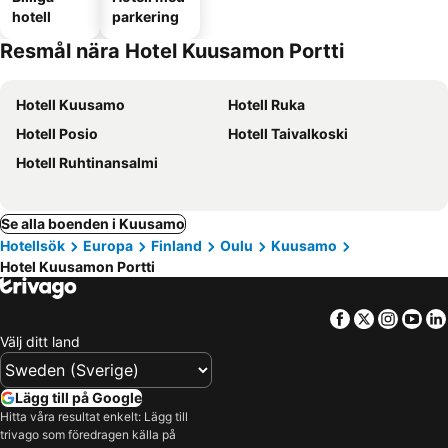
hotell
parkering
Resmål nära Hotel Kuusamon Portti
Hotell Kuusamo
Hotell Ruka
Hotell Posio
Hotell Taivalkoski
Hotell Ruhtinansalmi
Se alla boenden i Kuusamo
Hotellsök
Europa
Finland
Oulu
Kuusamo
Hotel Kuusamon Portti
Facebook
Twitter
Insta
Yo
Välj ditt land
Lägg till på Google
Hitta våra resultat enkelt: Lägg till
trivago som föredragen källa på