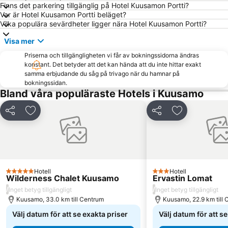
Finns det parkering tillgänglig på Hotel Kuusamon Portti?
Var är Hotel Kuusamon Portti beläget?
Vilka populära sevärdheter ligger nära Hotel Kuusamon Portti?
Visa mer
Priserna och tillgängligheten vi får av bokningssidorna ändras
konstant. Det betyder att det kan hända att du inte hittar exakt
samma erbjudande du såg på trivago när du hamnar på
bokningssidan.
Bland våra populäraste Hotels i Kuusamo
Dela
Lägg till i Mina Favoriter
Dela
Lägg till i Mi
Hotell
Hotell
5 Stjärnor
3 Stjärnor
Wilderness Chalet Kuusamo
Ervastin Lomat
/
/
Inget betyg tillgängligt
Inget betyg tillgängligt
Kuusamo, 33.0 km till Centrum
Kuusamo, 22.9 km till
Välj datum för att se exakta priser
Välj datum för att s