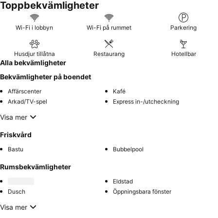
Toppbekvämligheter
Wi-Fi i lobbyn
Wi-Fi på rummet
Parkering
Husdjur tillåtna
Restaurang
Hotellbar
Alla bekvämligheter
Bekvämligheter på boendet
Affärscenter
Kafé
Arkad/TV-spel
Express in-/utcheckning
Visa mer
Friskvård
Bastu
Bubbelpool
Rumsbekvämligheter
Eldstad
Dusch
Öppningsbara fönster
Visa mer