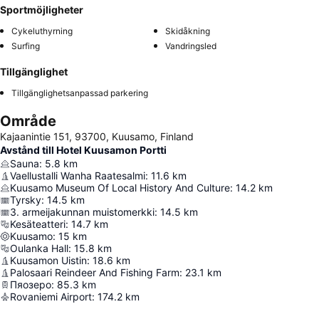
Sportmöjligheter
Cykeluthyrning
Skidåkning
Surfing
Vandringsled
Tillgänglighet
Tillgänglighetsanpassad parkering
Område
Kajaanintie 151, 93700, Kuusamo, Finland
Avstånd till Hotel Kuusamon Portti
Sauna
:
5.8
km
Vaellustalli Wanha Raatesalmi
:
11.6
km
Kuusamo Museum Of Local History And Culture
:
14.2
km
Tyrsky
:
14.5
km
3. armeijakunnan muistomerkki
:
14.5
km
Kesäteatteri
:
14.7
km
Kuusamo
:
15
km
Oulanka Hall
:
15.8
km
Kuusamon Uistin
:
18.6
km
Palosaari Reindeer And Fishing Farm
:
23.1
km
Пяозеро
:
85.3
km
Rovaniemi Airport
:
174.2
km