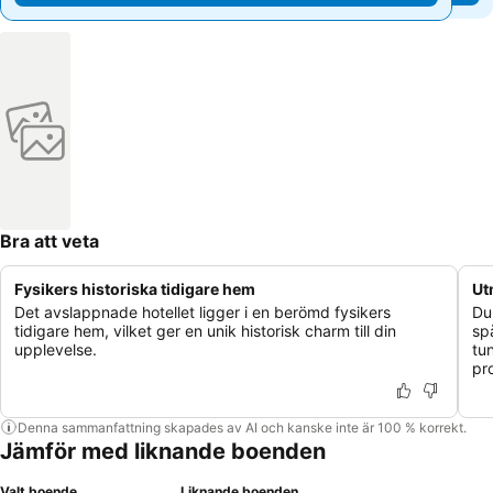
Bra att veta
Fysikers historiska tidigare hem
Ut
Det avslappnade hotellet ligger i en berömd fysikers
Du
tidigare hem, vilket ger en unik historisk charm till din
sp
upplevelse.
tu
pr
Denna sammanfattning skapades av AI och kanske inte är 100 % korrekt.
Jämför med liknande boenden
Valt boende
Liknande boenden