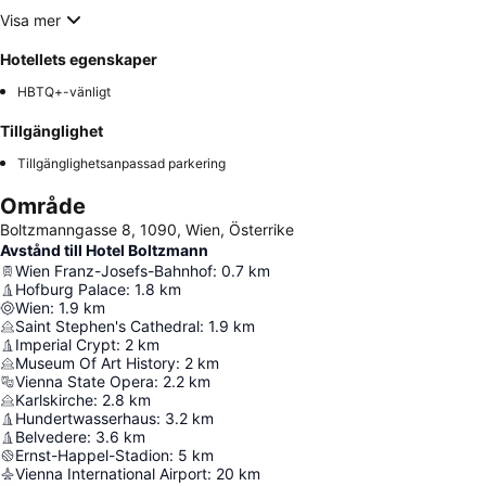
Visa mer
Hotellets egenskaper
HBTQ+-vänligt
Tillgänglighet
Tillgänglighetsanpassad parkering
Område
Boltzmanngasse 8, 1090, Wien, Österrike
Avstånd till Hotel Boltzmann
Wien Franz-Josefs-Bahnhof
:
0.7
km
Hofburg Palace
:
1.8
km
Wien
:
1.9
km
Saint Stephen's Cathedral
:
1.9
km
Imperial Crypt
:
2
km
Museum Of Art History
:
2
km
Vienna State Opera
:
2.2
km
Karlskirche
:
2.8
km
Hundertwasserhaus
:
3.2
km
Belvedere
:
3.6
km
Ernst-Happel-Stadion
:
5
km
Vienna International Airport
:
20
km