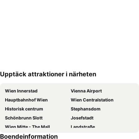
Upptäck attraktioner i närheten
Förstora kartan
Wien Innerstad
Vienna Airport
Hauptbahnhof Wien
Wien Centralstation
Historisk centrum
Stephansdom
Schönbrunn Slott
Josefstadt
Wien Mitte - The Mall
Landstraße
Boendeinformation
Neubau
Wien Westbahnhof station