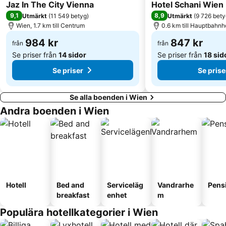
4 Stjärnor
4 Stjärnor
Naturhistoriska Muséet i Wien
Praterstern tågstation
Jaz In The City Vienna
Hotel Schani Wien
9,1
8,9
Utmärkt
(
11 549 betyg
)
Utmärkt
(
9 726 bety
Döbling
Belvedere Galleri
Wien, 1.7 km till Centrum
0.6 km till Hauptbahnh
Landstraßer Hauptstraße
Floridsdorf
984 kr
847 kr
från
från
Red Bus City Tours - Tour 1
Weihnachtsmarkt am Spittelberg
Se priser från
14 sidor
Se priser från
18 sid
Se priser
Se prise
Se alla boenden i Wien
Andra boenden i Wien
Hotell
Bed and
Serviceläg
Vandrarhe
Pens
breakfast
enhet
m
Populära hotellkategorier i Wien