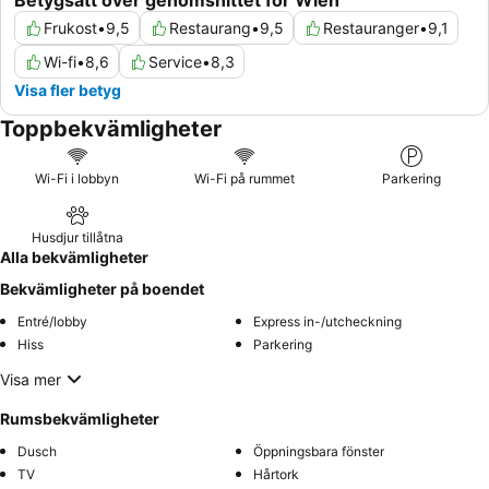
Betygsatt över genomsnittet för Wien
Frukost
•
9,5
Restaurang
•
9,5
Restauranger
•
9,1
Wi-fi
•
8,6
Service
•
8,3
Visa fler betyg
Toppbekvämligheter
Wi-Fi i lobbyn
Wi-Fi på rummet
Parkering
Husdjur tillåtna
Alla bekvämligheter
Bekvämligheter på boendet
Entré/lobby
Express in-/utcheckning
Hiss
Parkering
Visa mer
Rumsbekvämligheter
Dusch
Öppningsbara fönster
TV
Hårtork