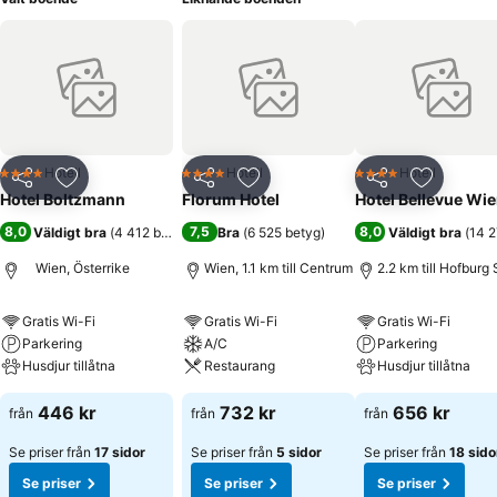
Hotell
Hotell
Hotell
4 Stjärnor
4 Stjärnor
4 Stjärnor
Dela
Lägg till i Mina Favoriter
Dela
Lägg till i Mina Favoriter
Dela
Lägg till
Hotel Boltzmann
Florum Hotel
Hotel Bellevue Wi
8,0
7,5
8,0
Väldigt bra
(
4 412 betyg
)
Bra
(
6 525 betyg
)
Väldigt bra
(
14 2
Wien, Österrike
Wien, 1.1 km till Centrum
2.2 km till Hofburg 
Gratis Wi-Fi
Gratis Wi-Fi
Gratis Wi-Fi
Parkering
A/C
Parkering
Husdjur tillåtna
Restaurang
Husdjur tillåtna
446 kr
732 kr
656 kr
från
från
från
Se priser från
17 sidor
Se priser från
5 sidor
Se priser från
18 sido
Se priser
Se priser
Se priser