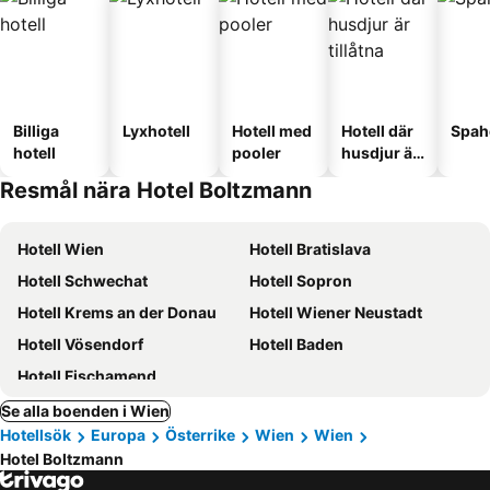
Billiga
Lyxhotell
Hotell med
Hotell där
Spah
hotell
pooler
husdjur är
tillåtna
Resmål nära Hotel Boltzmann
Hotell Wien
Hotell Bratislava
Hotell Schwechat
Hotell Sopron
Hotell Krems an der Donau
Hotell Wiener Neustadt
Hotell Vösendorf
Hotell Baden
Hotell Fischamend
Se alla boenden i Wien
Hotellsök
Europa
Österrike
Wien
Wien
Hotel Boltzmann