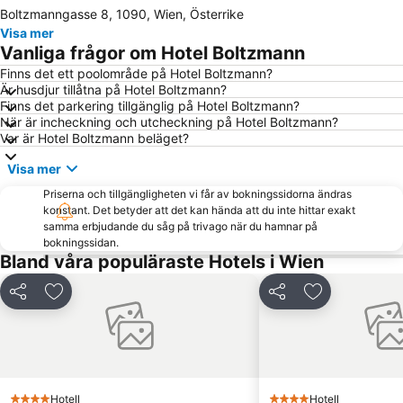
Boltzmanngasse 8, 1090, Wien, Österrike
Donaustadt
Pratern
Visa mer
Bahnhof Wien Hütteldorf
City Airport Train
Vanliga frågor om Hotel Boltzmann
Hofburg Slott
Leopoldstadt
Finns det ett poolområde på Hotel Boltzmann?
Är husdjur tillåtna på Hotel Boltzmann?
Sankt Anton von Padua Wien 15
Wieden
Finns det parkering tillgänglig på Hotel Boltzmann?
Spittelberg
Stadsoperan
När är incheckning och utcheckning på Hotel Boltzmann?
Var är Hotel Boltzmann beläget?
Alter Bahnhof Stammersdorf - Stammersdorfer Bahnhofspark
Mariahilferstrasse
Visa mer
Mariahilf
Wien Rådhus
Priserna och tillgängligheten vi får av bokningssidorna ändras
Graben
Grinzing
konstant. Det betyder att det kan hända att du inte hittar exakt
Donauzentrum
Parndorf Designer Outlet
samma erbjudande du såg på trivago när du hamnar på
bokningssidan.
Musikverein
Wiener Stadthalle
Bland våra populäraste Hotels i Wien
Brigittenau
Albertina
Dela
Lägg till i Mina Favoriter
Dela
Lägg till i Mi
Altwiener Christkindlmarkt
Ernst Happel Stadion
Favoriten
Hietzing
Rathauspark
Historiska muséet i Wien
Reed Mässa och Kongresscenter i Wien
U-Bahnlinie U1
Hotell
Hotell