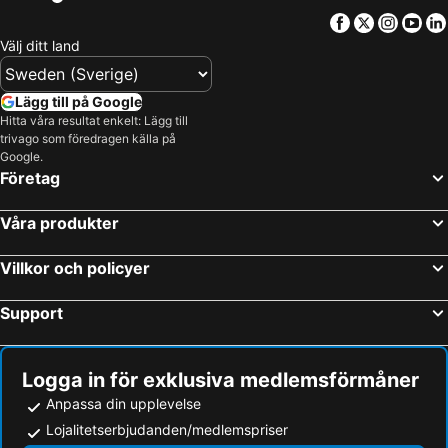
Facebook
Twitter
Insta
Yo
Välj ditt land
Lägg till på Google
Hitta våra resultat enkelt: Lägg till
trivago som föredragen källa på
Google.
Företag
Våra produkter
Villkor och policyer
Support
Logga in för exklusiva medlemsförmåner
Anpassa din upplevelse
Lojalitetserbjudanden/medlemspriser