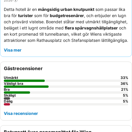
Detta hotell är en
mångsidig urban knutpunkt
som passar lika
bra för
turister
som för
budgetresenärer
, och erbjuder en lugn
och prisvärd vistelse. Boendet ståtar med utmärkt tillgänglighet,
beläget i ett lugnt område med
flera spårvagnshållplatser
och
en kort promenad till tunnelbanan, vilket gör Wiens viktigaste
attraktioner som Rathausplatz och Stefansplatsen lättillgängliga.
Gästerna berömmer konsekvent
frukostbuffén
för dess stora
Visa mer
variation, inklusive färsk frukt, ostar och varma alternativ, med
vissa glutenfria och veganska val tillgängliga.
Personalen och
servicen
får högt beröm för sin vänliga, hjälpsamma och
Gästrecensioner
tillmötesgående natur, där receptionspersonalen särskilt
uppmärksammas för sin effektivitet och beredskap att hjälpa till.
Utmärkt
33
%
För en lugnare upplevelse rekommenderas gäster att be om ett
Väldigt bra
36
%
rum mot trädgården.
Bra
21
%
Skäligt
5
%
Dålig
5
%
Visa recensioner