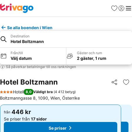
Favoriter
Logga 
Me
Se alla boenden i Wien
Destination
Hotel Boltzmann
Från/till
Gäster och rum
Välj datum
2 gäster, 1 rum
Så påverkar betalningar till oss rankningen
Hotel Boltzmann
Dela
Läg
Hotell
8,0
Väldigt bra
(
4 412 betyg
)
4 Stjärnor
Boltzmanngasse 8, 1090, Wien, Österrike
446 kr
446 kr
från
från
Se priser från
17 sidor
Se priser från
17 sidor
Se priser
Se priser