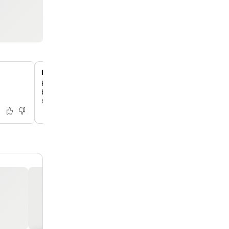
Rum med bubbelbad
Koppla av i utvalda uppgraderade rum som har avkopp
bubbelbadkar, ett perfekt sätt att varva ner efter att du
staden.