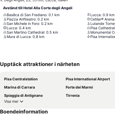
Avstånd till Hotel Alla Corte degli Angeli
Basilica di San Frediano
:
0.1
km
Lucca
:
0.9
km
Piazza Anfiteatro
:
0.2
km
Cetilar® Arena
San Michele in Foro
:
0.2
km
Lutande Tornet
Lucca
:
0.4
km
Pisa Cathedral
San Martino Cathedral
:
0.5
km
Monumental C
Mura di Lucca
:
0.8
km
Pisa Internatio
Upptäck attraktioner i närheten
Pisa Centralstation
Pisa International Airport
Marina di Carrara
Forte dei Marmi
Spiaggia di Antignano
Tirrenia
Visa mer
Boendeinformation