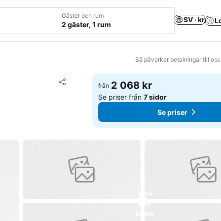
Gäster och rum
SV · kr
L
2 gäster, 1 rum
Så påverkar betalningar till os
Lägg till i Mina Favoriter
2 068 kr
från
Dela
Se priser från
7 sidor
Se priser