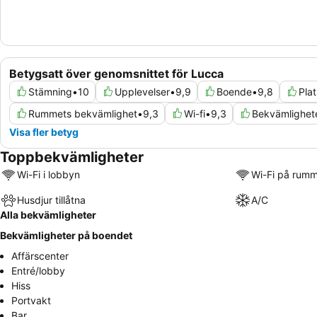
Betygsatt över genomsnittet för Lucca
Stämning
•
10
Upplevelser
•
9,9
Boende
•
9,8
Plat
Rummets bekvämlighet
•
9,3
Wi-fi
•
9,3
Bekvämlighet
Visa fler betyg
Toppbekvämligheter
Wi-Fi i lobbyn
Wi-Fi på rum
Husdjur tillåtna
A/C
Alla bekvämligheter
Bekvämligheter på boendet
Affärscenter
Entré/lobby
Hiss
Portvakt
Bar