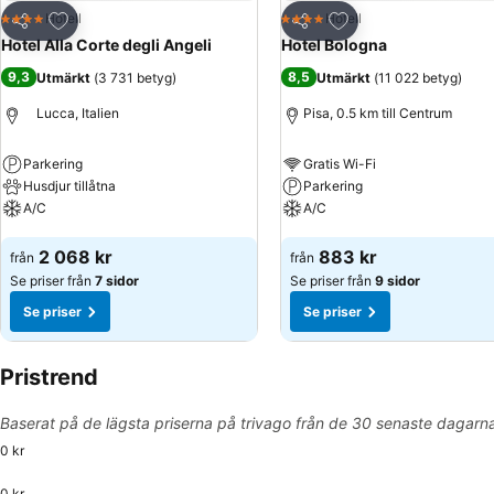
Lägg till i Mina Favoriter
Lägg till i Mina Favo
Hotell
Hotell
4 Stjärnor
4 Stjärnor
Dela
Dela
Hotel Alla Corte degli Angeli
Hotel Bologna
9,3
8,5
Utmärkt
(
3 731 betyg
)
Utmärkt
(
11 022 betyg
)
Lucca, Italien
Pisa, 0.5 km till Centrum
Parkering
Gratis Wi-Fi
Husdjur tillåtna
Parkering
A/C
A/C
Se priser
Se priser
2 068 kr
883 kr
från
från
Se priser från
7 sidor
Se priser från
9 sidor
Se priser
Se priser
Pristrend
Baserat på de lägsta priserna på trivago från de 30 senaste dagarn
0 kr
0 kr