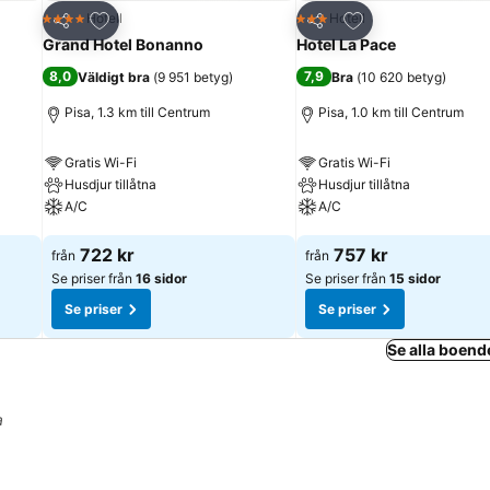
riter
Lägg till i Mina Favoriter
Lägg till i Mina Fa
Hotell
Hotell
4 Stjärnor
3 Stjärnor
Dela
Dela
Grand Hotel Bonanno
Hotel La Pace
8,0
7,9
Väldigt bra
(
9 951 betyg
)
Bra
(
10 620 betyg
)
Pisa, 1.3 km till Centrum
Pisa, 1.0 km till Centrum
Gratis Wi-Fi
Gratis Wi-Fi
Husdjur tillåtna
Husdjur tillåtna
A/C
A/C
Se priser
Se priser
722 kr
757 kr
från
från
Se priser från
16 sidor
Se priser från
15 sidor
Se priser
Se priser
Se alla boend
a