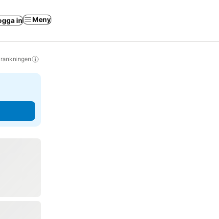
Meny
ogga in
s rankningen