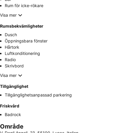
Rum för icke-rökare
Visa mer
Rumsbekvämligheter
Dusch
Öppningsbara fönster
Hårtork
Luftkonditionering
Radio
Skrivbord
Visa mer
Tillgänglighet
Tillgänglighetsanpassad parkering
Friskvård
Badrock
Område
V. Degli Angeli, 23, 55100, Lucca, Italien