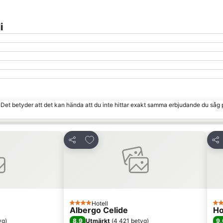
i
. Det betyder att det kan hända att du inte hittar exakt samma erbjudande du såg 
 Favoriter
Lägg till i Mina Favoriter
Dela
Del
Hotell
4 Stjärnor
2 S
Albergo Celide
Ho
8,9
9,
yg
)
Utmärkt
(
4 421 betyg
)