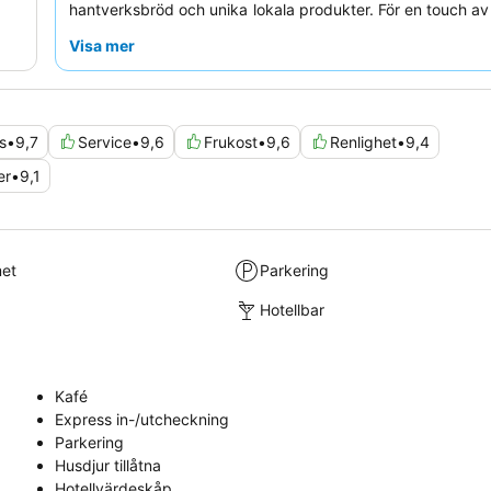
hantverksbröd och unika lokala produkter. För en touch av
överväga att boka ett rum med
bubbelbad
eller jacuzzi.
Visa mer
s
•
9,7
Service
•
9,6
Frukost
•
9,6
Renlighet
•
9,4
er
•
9,1
met
Parkering
Hotellbar
Kafé
Express in-/utcheckning
Parkering
Husdjur tillåtna
Hotellvärdeskåp