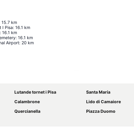
:
15.7
km
 I Pisa
:
16.1
km
:
16.1
km
emetery
:
16.1
km
nal Airport
:
20
km
Förstora kartan
Lutande tornet i Pisa
Santa María
Calambrone
Lido di Camaiore
Quercianella
Piazza Duomo