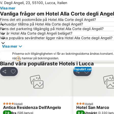
V. Degli Angeli, 23, 55100, Lucca, Italien
Visa mer
Vanliga frågor om Hotel Alla Corte degli Angel
Finns det ett poolområde på Hotel Alla Corte degli Angeli?
Är husdjur tillåtna på Hotel Alla Corte degli Angeli?
Finns det parkering tillgänglig på Hotel Alla Corte degli Angeli?
Var är Hotel Alla Corte degli Angeli beläget?
Vilka populära sevärdheter ligger nära Hotel Alla Corte degli Angeli?
Visa mer
Priserna och tillgängligheten vi får av bokningssidorna ändras konstant
när du hamnar på bokningssidan.
Bland våra populäraste Hotels i Lucca
Populärt val
Lägg till i Mina Favoriter
Lägg till i Mina
Dela
Dela
Hotell
Hotell
4 Stjärnor
3 Stjärnor
Antica Residenza Dell'Angelo
Hotel San Marco
7,9
9,2
Bra
(
595 betyg
)
Utmärkt
(
3 330 bet