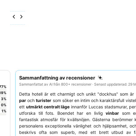
Sammanfattning av recensioner
Sammanfattat av AI från 800+ recensioner · Senast uppdaterad: 29
77
%
19
%
Detta hotell är ett charmigt och unikt "dockhus" som är 
3
%
par
och
turister
som söker en intim och karaktärsfull vistel
0
%
ett
utmärkt centralt läge
innanför Luccas stadsmurar, perf
1
%
utforska till fots. Boendet har en livlig
vinbar
som er
fantastisk atmosfär för kvällsnöjen. Gästerna berömmer
personalens exceptionella vänlighet och hjälpsamhet, oc
beskrivs ofta som superb, med ett brett utbud av fä