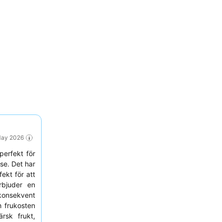
 May 2026
perfekt för
se. Det har
ekt för att
bjuder en
 konsekvent
h frukosten
rsk frukt,