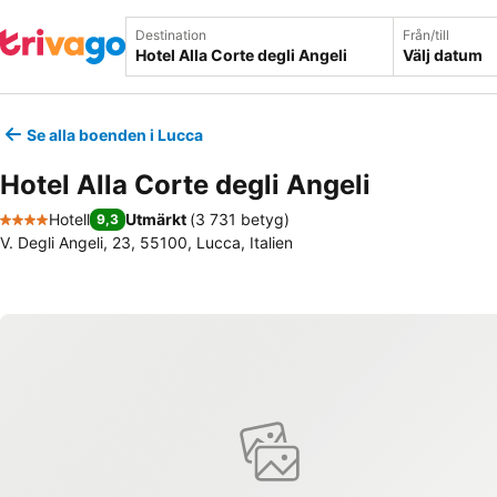
Destination
Från/till
Välj datum
Se alla boenden i Lucca
Hotel Alla Corte degli Angeli
Hotell
Utmärkt
(
3 731 betyg
)
9,3
4 Stjärnor
V. Degli Angeli, 23, 55100, Lucca, Italien