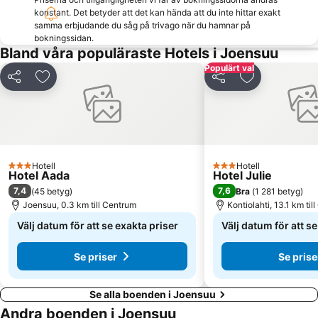
konstant. Det betyder att det kan hända att du inte hittar exakt
samma erbjudande du såg på trivago när du hamnar på
bokningssidan.
Bland våra populäraste Hotels i Joensuu
Populärt val
Dela
Lägg till i Mina Favoriter
Dela
Lägg till i Mi
Hotell
Hotell
3 Stjärnor
3 Stjärnor
Hotel Aada
Hotel Julie
7,4
7,6
(
45 betyg
)
Bra
(
1 281 betyg
)
Joensuu, 0.3 km till Centrum
Kontiolahti, 13.1 km til
Välj datum för att se exakta priser
Välj datum för att s
Se priser
Se prise
Se alla boenden i Joensuu
Andra boenden i Joensuu