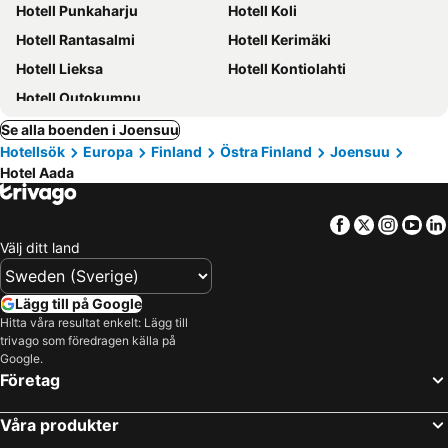
Hotell Punkaharju
Hotell Koli
Hotell Rantasalmi
Hotell Kerimäki
Hotell Lieksa
Hotell Kontiolahti
Hotell Outokumpu
Se alla boenden i Joensuu
Hotellsök
Europa
Finland
Östra Finland
Joensuu
Hotel Aada
Facebook
Twitter
Insta
Yo
Välj ditt land
Lägg till på Google
Hitta våra resultat enkelt: Lägg till
trivago som föredragen källa på
Google.
Företag
Våra produkter