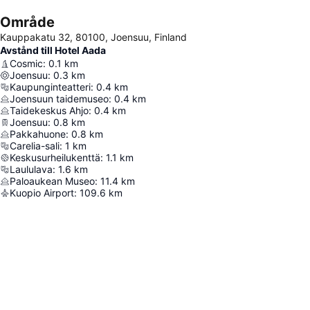
Område
Kauppakatu 32, 80100, Joensuu, Finland
Avstånd till Hotel Aada
Cosmic
:
0.1
km
Joensuu
:
0.3
km
Kaupunginteatteri
:
0.4
km
Joensuun taidemuseo
:
0.4
km
Taidekeskus Ahjo
:
0.4
km
Joensuu
:
0.8
km
Pakkahuone
:
0.8
km
Carelia-sali
:
1
km
Keskusurheilukenttä
:
1.1
km
Laululava
:
1.6
km
Paloaukean Museo
:
11.4
km
Kuopio Airport
:
109.6
km