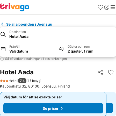
Favoriter
Logga 
Me
Se alla boenden i Joensuu
Destination
Hotel Aada
Från/till
Gäster och rum
Välj datum
2 gäster, 1 rum
Så påverkar betalningar till oss rankningen
Hotel Aada
Dela
Läg
Hotell
7,4
(
45 betyg
)
3 Stjärnor
Kauppakatu 32, 80100, Joensuu, Finland
Välj datum för att se exakta priser
Välj datum för att se exakta priser
Se priser
Se priser