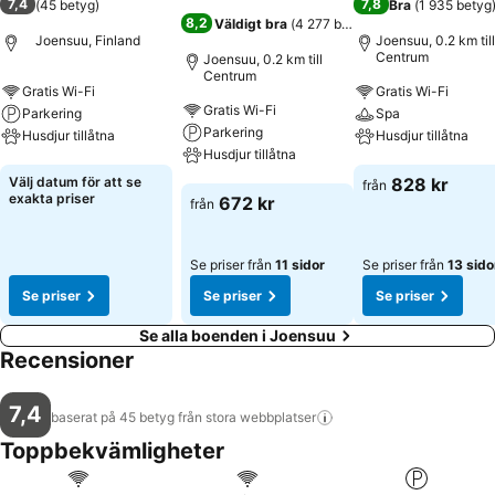
7,4
7,8
(
45 betyg
)
Bra
(
1 935 betyg
8,2
Väldigt bra
(
4 277 betyg
)
Joensuu, Finland
Joensuu, 0.2 km till
Centrum
Joensuu, 0.2 km till
Centrum
Gratis Wi-Fi
Gratis Wi-Fi
Gratis Wi-Fi
Parkering
Spa
Parkering
Husdjur tillåtna
Husdjur tillåtna
Husdjur tillåtna
Se priser
Se priser
Välj datum för att se
828 kr
från
Se priser
exakta priser
672 kr
från
Se priser från
11 sidor
Se priser från
13 sido
Se priser
Se priser
Se priser
Se alla boenden i Joensuu
Recensioner
7,4
baserat på 45 betyg från stora
webbplatser
Toppbekvämligheter