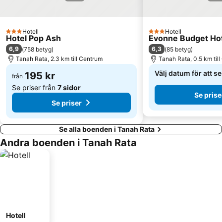
Hotell
Hotell
3 Stjärnor
3 Stjärnor
Hotel Pop Ash
Evonne Budget Ho
6,9
6,3
(
758 betyg
)
(
85 betyg
)
Tanah Rata, 2.3 km till Centrum
Tanah Rata, 0.5 km til
Välj datum för att s
195 kr
från
Se priser från
7 sidor
Se prise
Se priser
Se alla boenden i Tanah Rata
Andra boenden i Tanah Rata
Hotell