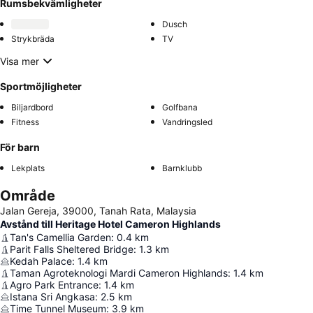
Rumsbekvämligheter
Dusch
Strykbräda
TV
Visa mer
Sportmöjligheter
Biljardbord
Golfbana
Fitness
Vandringsled
För barn
Lekplats
Barnklubb
Område
Jalan Gereja, 39000, Tanah Rata, Malaysia
Avstånd till Heritage Hotel Cameron Highlands
Tan's Camellia Garden
:
0.4
km
Parit Falls Sheltered Bridge
:
1.3
km
Kedah Palace
:
1.4
km
Taman Agroteknologi Mardi Cameron Highlands
:
1.4
km
Agro Park Entrance
:
1.4
km
Istana Sri Angkasa
:
2.5
km
Time Tunnel Museum
:
3.9
km