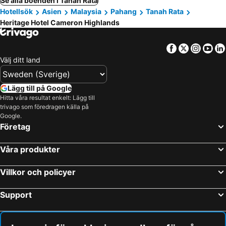
Se alla boenden i Tanah Rata
Hotellsök
Asien
Malaysia
Pahang
Tanah Rata
Heritage Hotel Cameron Highlands
Facebook
Twitter
Insta
Yo
Välj ditt land
Lägg till på Google
Hitta våra resultat enkelt: Lägg till
trivago som föredragen källa på
Google.
Företag
Våra produkter
Villkor och policyer
Support