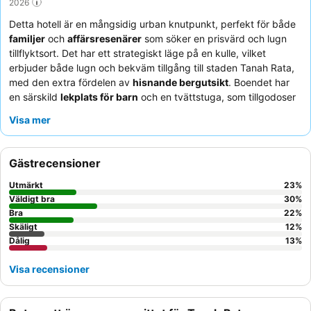
2026
Detta hotell är en mångsidig urban knutpunkt, perfekt för både
familjer
och
affärsresenärer
som söker en prisvärd och lugn
tillflyktsort. Det har ett strategiskt läge på en kulle, vilket
erbjuder både lugn och bekväm tillgång till staden Tanah Rata,
med den extra fördelen av
hisnande bergutsikt
. Boendet har
en särskild
lekplats för barn
och en tvättstuga, som tillgodoser
familjers behov. Gästerna berömmer konsekvent personalens
Visa mer
uppmärksamma och vänliga bemötande
samt den varierade
och omfattande frukostbuffén. För en mer fridfull upplevelse,
överväg att be om ett rum på en högre våning för att fullt ut
Gästrecensioner
uppskatta de natursköna vyerna.
Utmärkt
23
%
Väldigt bra
30
%
Bra
22
%
Skäligt
12
%
Dålig
13
%
Visa recensioner