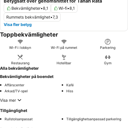
Betygsatt över genomsnittet för Tanah Rata
Bekvämligheter
•
8,1
Wi-fi
•
8,1
Rummets bekvämlighet
•
7,3
Visa fler betyg
Toppbekvämligheter
Wi-Fi i lobbyn
Wi-Fi på rummet
Parkering
Restaurang
Hotellbar
Gym
Alla bekvämligheter
Bekvämligheter på boendet
Affärscenter
Kafé
Arkad/TV-spel
Hiss
Visa mer
Tillgänglighet
Rullstolsanpassat
Tillgänglighetsanpassad parkering