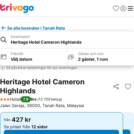
Favoriter
Logga 
Me
Se alla boenden i Tanah Rata
Destination
Heritage Hotel Cameron Highlands
Från/till
Gäster och rum
Välj datum
2 gäster, 1 rum
Så påverkar betalningar till oss rankningen
Heritage Hotel Cameron
Highlands
Dela
Läg
Hotell
7,9
Bra
(
13 709 betyg
)
3 Stjärnor
Jalan Gereja, 39000, Tanah Rata, Malaysia
427 kr
427 kr
från
från
Se priser från
12 sidor
Se priser från
12 sidor