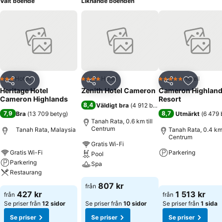
Valt boende
Liknande boenden
Hotell
Hotell
Hotell
3 Stjärnor
4 Stjärnor
5 Stjärnor
Dela
Lägg till i Mina Favoriter
Dela
Lägg till i Mina Favoriter
Dela
Lägg till
Heritage Hotel
Zenith Hotel Cameron
Cameron Highlan
Cameron Highlands
Resort
8,4
Väldigt bra
(
4 912 betyg
)
7,9
8,7
Bra
(
13 709 betyg
)
Utmärkt
(
6 479 
Tanah Rata, 0.6 km till
Centrum
Tanah Rata, Malaysia
Tanah Rata, 0.4 km 
Centrum
Gratis Wi-Fi
Gratis Wi-Fi
Parkering
Pool
Parkering
Spa
Se priser
Restaurang
Se priser
807 kr
från
Se priser
427 kr
1 513 kr
från
från
Se priser från
12 sidor
Se priser från
10 sidor
Se priser från
1 sida
Se priser
Se priser
Se priser