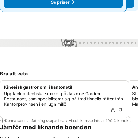
Se priser
Se priser
1 / 83
Bra att veta
Kinesisk gastronomi i kantonstil
An
Upptäck autentiska smaker på Jasmine Garden
St
Restaurant, som specialiserar sig på traditionella rätter från
bl
Kantonprovinsen i en lugn miljö.
Ma
Denna sammanfattning skapades av AI och kanske inte är 100 % korrekt.
Jämför med liknande boenden