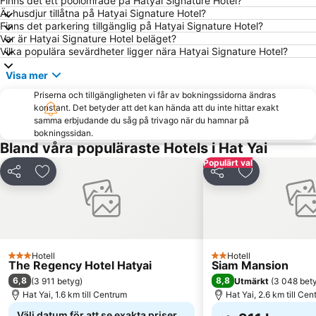
Finns det ett poolområde på Hatyai Signature Hotel?
Är husdjur tillåtna på Hatyai Signature Hotel?
Finns det parkering tillgänglig på Hatyai Signature Hotel?
Var är Hatyai Signature Hotel beläget?
Vilka populära sevärdheter ligger nära Hatyai Signature Hotel?
Visa mer
Priserna och tillgängligheten vi får av bokningssidorna ändras
konstant. Det betyder att det kan hända att du inte hittar exakt
samma erbjudande du såg på trivago när du hamnar på
bokningssidan.
Bland våra populäraste Hotels i Hat Yai
Populärt val
Dela
Lägg till i Mina Favoriter
Dela
Lägg till i Mi
Hotell
Hotell
3 Stjärnor
2 Stjärnor
The Regency Hotel Hatyai
Siam Mansion
6,8
8,8
(
3 911 betyg
)
Utmärkt
(
3 048 bet
Hat Yai, 1.6 km till Centrum
Hat Yai, 2.6 km till Ce
Välj datum för att se exakta priser