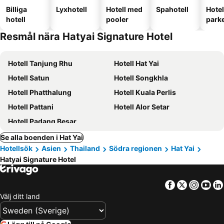
Billiga
Lyxhotell
Hotell med
Spahotell
Hote
hotell
pooler
park
Resmål nära Hatyai Signature Hotel
Hotell Tanjung Rhu
Hotell Hat Yai
Hotell Satun
Hotell Songkhla
Hotell Phatthalung
Hotell Kuala Perlis
Hotell Pattani
Hotell Alor Setar
Hotell Padang Besar
Se alla boenden i Hat Yai
Hotellsök
Asien
Thailand
Södra regionen
Hat Yai
Hatyai Signature Hotel
Facebook
Twitter
Insta
Yo
Välj ditt land