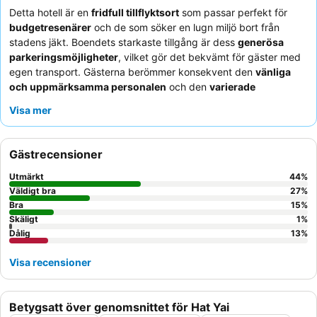
Detta hotell är en
fridfull tillflyktsort
som passar perfekt för
budgetresenärer
och de som söker en lugn miljö bort från
stadens jäkt. Boendets starkaste tillgång är dess
generösa
parkeringsmöjligheter
, vilket gör det bekvämt för gäster med
egen transport. Gästerna berömmer konsekvent den
vänliga
och uppmärksamma personalen
och den
varierade
frukostbuffén
, som erbjuder en god blandning av amerikanska
Visa mer
och lokala thailändska rätter. För en lugnare upplevelse, överväg
att be om ett rum bort från huvudkorridorerna för att minimera
störande ljud.
Gästrecensioner
Utmärkt
44
%
Väldigt bra
27
%
Bra
15
%
Skäligt
1
%
Dålig
13
%
Visa recensioner
Betygsatt över genomsnittet för Hat Yai