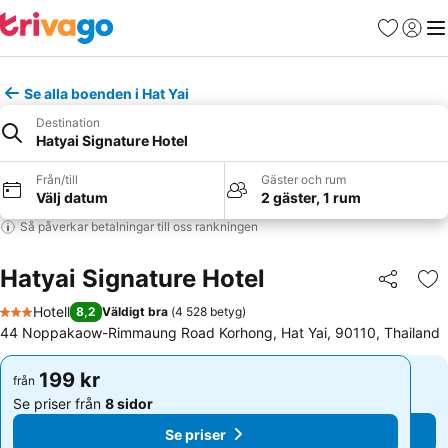
Favoriter
Logga 
Me
Se alla boenden i Hat Yai
Destination
Hatyai Signature Hotel
Från/till
Gäster och rum
Välj datum
2 gäster, 1 rum
Så påverkar betalningar till oss rankningen
Hatyai Signature Hotel
Dela
Läg
Hotell
8,2
Väldigt bra
(
4 528 betyg
)
3 Stjärnor
44 Noppakaow-Rimmaung Road Korhong, Hat Yai, 90110, Thailand
199 kr
199 kr
från
från
Se priser från
8 sidor
Se priser från
8 sidor
Se priser
Se priser