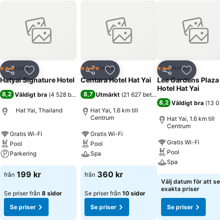
Hotell
Hotell
Hotell
3 Stjärnor
4 Stjärnor
3 Stjärnor
Dela
Lägg till i Mina Favoriter
Dela
Lägg till i Mina Favoriter
Dela
Lägg till
Hatyai Signature Hotel
Centara Hotel Hat Yai
Lee Gardens Plaza
Hotel Hat Yai
8,2
8,7
Väldigt bra
(
4 528 betyg
)
Utmärkt
(
21 627 betyg
)
8,2
Väldigt bra
(
13 0
Hat Yai, Thailand
Hat Yai, 1.6 km till
Centrum
Hat Yai, 1.6 km till
Centrum
Gratis Wi-Fi
Gratis Wi-Fi
Gratis Wi-Fi
Pool
Pool
Pool
Parkering
Spa
Spa
199 kr
360 kr
från
från
Välj datum för att se
exakta priser
Se priser från
8 sidor
Se priser från
10 sidor
Se priser
Se priser
Se priser