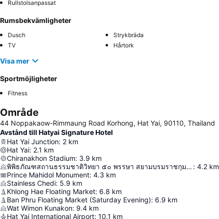
Rullstolsanpassat
Rumsbekvämligheter
Dusch
Strykbräda
TV
Hårtork
Visa mer
Sportmöjligheter
Fitness
Område
44 Noppakaow-Rimmaung Road Korhong, Hat Yai, 90110, Thailand
Avstånd till Hatyai Signature Hotel
Hat Yai Junction
:
2
km
Hat Yai
:
2.1
km
Chiranakhon Stadium
:
3.9
km
พิพิธภัณฑสถานธรรมชาติวิทยา ๕๐ พรรษา สยามบรมราชกุมารี
:
4.2
km
Prince Mahidol Monument
:
4.3
km
Stainless Chedi
:
5.9
km
Khlong Hae Floating Market
:
6.8
km
Ban Phru Floating Market (Saturday Evening)
:
6.9
km
Wat Wimon Kunakon
:
9.4
km
Hat Yai International Airport
:
10.1
km