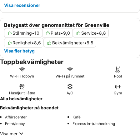
Visa recensioner
Betygsatt över genomsnittet för Greenville
Stämning
•
10
Plats
•
9,0
Service
•
8,8
Renlighet
•
8,6
Bekvämligheter
•
8,5
Visa fler betyg
Toppbekvämligheter
Wi-Fi i lobbyn
Wi-Fi på rummet
Pool
Husdjur tillåtna
A/C
Gym
Alla bekvämligheter
Bekvämligheter på boendet
Affärscenter
Kafé
Entré/lobby
Express in-/utcheckning
Visa mer