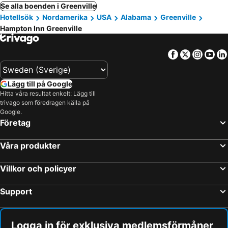
Se alla boenden i Greenville
Hotellsök
Nordamerika
USA
Alabama
Greenville
Hampton Inn Greenville
Facebook
Twitter
Insta
Yo
Lägg till på Google
Hitta våra resultat enkelt: Lägg till
trivago som föredragen källa på
Google.
Företag
Våra produkter
Villkor och policyer
Support
Logga in för exklusiva medlemsförmåner