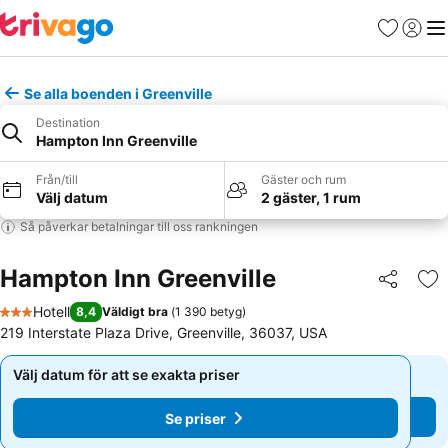
Favoriter
Logga 
Me
Se alla boenden i Greenville
Destination
Hampton Inn Greenville
Från/till
Gäster och rum
Välj datum
2 gäster, 1 rum
Så påverkar betalningar till oss rankningen
Hampton Inn Greenville
Dela
Läg
Hotell
8,4
Väldigt bra
(
1 390 betyg
)
3 Stjärnor
219 Interstate Plaza Drive, Greenville, 36037, USA
Välj datum för att se exakta priser
Välj datum för att se exakta priser
Se priser
Se priser