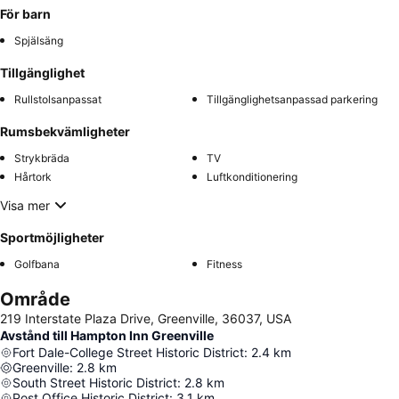
För barn
Spjälsäng
Tillgänglighet
Rullstolsanpassat
Tillgänglighetsanpassad parkering
Rumsbekvämligheter
Strykbräda
TV
Hårtork
Luftkonditionering
Visa mer
Sportmöjligheter
Golfbana
Fitness
Område
219 Interstate Plaza Drive, Greenville, 36037, USA
Avstånd till Hampton Inn Greenville
Fort Dale-College Street Historic District
:
2.4
km
Greenville
:
2.8
km
South Street Historic District
:
2.8
km
Post Office Historic District
:
3.1
km