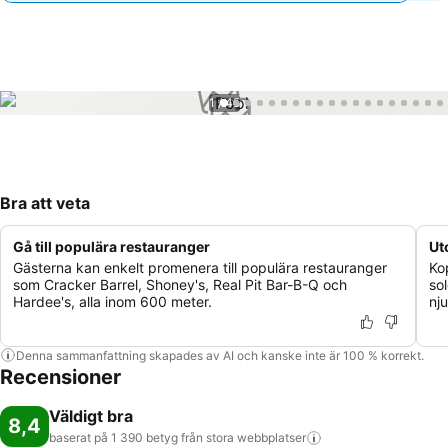
1 / 45
Bra att veta
Gå till populära restauranger
Ut
Gästerna kan enkelt promenera till populära restauranger
Ko
som Cracker Barrel, Shoney's, Real Pit Bar-B-Q och
so
Hardee's, alla inom 600 meter.
nju
Denna sammanfattning skapades av AI och kanske inte är 100 % korrekt.
Recensioner
Väldigt bra
8,4
baserat på 1 390 betyg från stora
webbplatser