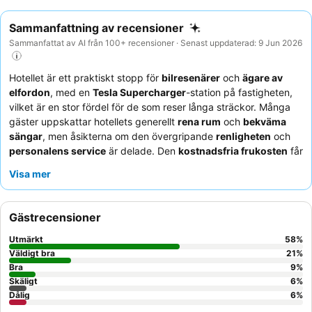
Sammanfattning av recensioner
Sammanfattat av AI från 100+ recensioner · Senast uppdaterad: 9 Jun 2026
Hotellet är ett praktiskt stopp för
bilresenärer
och
ägare av
elfordon
, med en
Tesla Supercharger
-station på fastigheten,
vilket är en stor fördel för de som reser långa sträckor. Många
gäster uppskattar hotellets generellt
rena rum
och
bekväma
sängar
, men åsikterna om den övergripande
renligheten
och
personalens service
är delade. Den
kostnadsfria frukosten
får
varierande omdömen, ofta berömd för sitt utbud men ibland
Visa mer
kritiserad för att den fylls på långsamt. Hotellets
policy för
husdjur
är en återkommande källa till missnöje, där många
gäster uttrycker missnöje över dolda avgifter och strikt
Gästrecensioner
tillämpning. För
familjer
och
par
som söker en bekväm
övernattning kan hotellets läge och bekvämligheter vara
Utmärkt
58
%
tilltalande. För att säkerställa en smidigare upplevelse är det
Väldigt bra
21
%
lämpligt att bekräfta alla husdjursrelaterade avgifter i förväg
Bra
9
%
Skäligt
6
%
och överväga att begära ett rum bort från motorvägen för att
Dålig
6
%
minimera potentiellt buller.