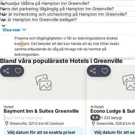
Är husdjur tillåtna på Hampton Inn Greenville?
Finns det parkering tillgänglig på Hampton Inn Greenville?
När är incheckning och utcheckning på Hampton Inn Greenville?
Var är Hampton Inn Greenville beläget?
Visa mer
Priserna och tillgängligheten vi får av bokningssidorna ändras
konstant. Det betyder att det kan hända att du inte hittar exakt
samma erbjudande du såg på trivago när du hamnar på
bokningssidan.
Bland våra populäraste Hotels i Greenville
Dela
Lägg till i Mina Favoriter
Dela
Lägg till i Mi
Hotell
Hotell
1 Stjärnor
Baymont Inn & Suites Greenville
Econo Lodge & Suit
/
6,9
Inget betyg tillgängligt
(
1 222 betyg
)
Greenville, 521.0 km till Centrum
Greenville, 526.8 km ti
Välj datum för att se exakta priser
Välj datum för att s