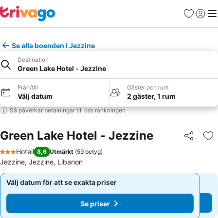
Favoriter
Logga 
Me
Se alla boenden i Jezzine
Destination
Green Lake Hotel - Jezzine
Från/till
Gäster och rum
Välj datum
2 gäster, 1 rum
Så påverkar betalningar till oss rankningen
Green Lake Hotel - Jezzine
Dela
Läg
Hotell
8,6
Utmärkt
(
59 betyg
)
3 Stjärnor
Jezzine, Jezzine, Libanon
Välj datum för att se exakta priser
Välj datum för att se exakta priser
Se priser
Se priser