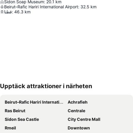
Sidon Soap Museum
:
20.1
km
Beirut–Rafic Hariri International Airport
:
32.5
km
قطنا
:
46.3
km
Upptäck attraktioner i närheten
Förstora kartan
Beirut–Rafic Hariri International Airport
Achrafieh
Ras Beirut
Centrale
Sidon Sea Castle
City Centre Mall
Rmeil
Downtown