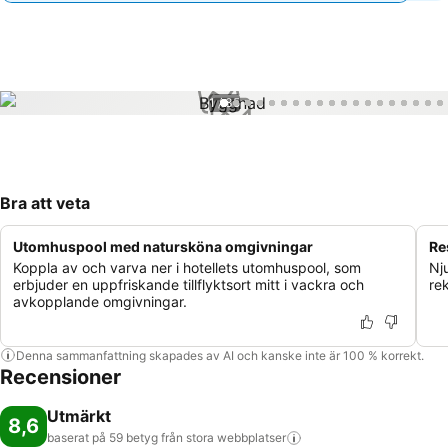
1 / 35
Bra att veta
Utomhuspool med natursköna omgivningar
Re
Koppla av och varva ner i hotellets utomhuspool, som
Nj
erbjuder en uppfriskande tillflyktsort mitt i vackra och
re
avkopplande omgivningar.
Denna sammanfattning skapades av AI och kanske inte är 100 % korrekt.
Recensioner
Utmärkt
8,6
baserat på 59 betyg från stora
webbplatser