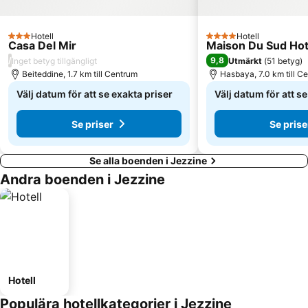
Hotell
Hotell
3 Stjärnor
4 Stjärnor
Casa Del Mir
Maison Du Sud Hot
/
9,8
Inget betyg tillgängligt
Utmärkt
(
51 betyg
)
Beiteddine, 1.7 km till Centrum
Hasbaya, 7.0 km till C
Välj datum för att se exakta priser
Välj datum för att s
Se priser
Se prise
Se alla boenden i Jezzine
Andra boenden i Jezzine
Hotell
Populära hotellkategorier i Jezzine