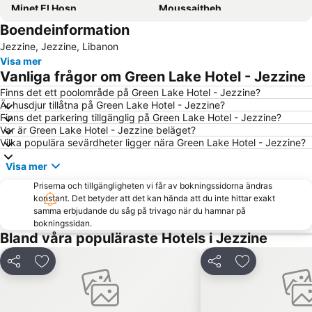
Minet El Hosn
Moussaitbeh
Boendeinformation
Harissa - Our Lady of Lebanon
Baalbeck International Festival
Jezzine, Jezzine, Libanon
Yabani
Corniche
Visa mer
Vanliga frågor om Green Lake Hotel - Jezzine
Finns det ett poolområde på Green Lake Hotel - Jezzine?
Är husdjur tillåtna på Green Lake Hotel - Jezzine?
Finns det parkering tillgänglig på Green Lake Hotel - Jezzine?
Var är Green Lake Hotel - Jezzine beläget?
Vilka populära sevärdheter ligger nära Green Lake Hotel - Jezzine?
Visa mer
Priserna och tillgängligheten vi får av bokningssidorna ändras
konstant. Det betyder att det kan hända att du inte hittar exakt
samma erbjudande du såg på trivago när du hamnar på
bokningssidan.
Bland våra populäraste Hotels i Jezzine
Dela
Lägg till i Mina Favoriter
Dela
Lägg till i Mi