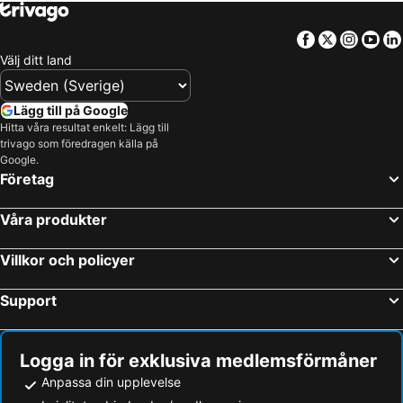
Facebook
Twitter
Insta
Yo
Välj ditt land
Lägg till på Google
Hitta våra resultat enkelt: Lägg till
trivago som föredragen källa på
Google.
Företag
Våra produkter
Villkor och policyer
Support
Logga in för exklusiva medlemsförmåner
Anpassa din upplevelse