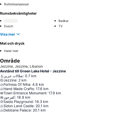
Rullstolsanpassat
Rumsbekvämligheter
Badkar
Dusch
TV
Visa mer
Mat och dryck
Halal-mat
Område
Jezzine, Jezzine, Libanon
Avstånd till Green Lake Hotel - Jezzine
شلالات جزين
:
0.7
km
Jezzine
:
2
km
Fortress Of Niha
:
4.6
km
Hand Made Crafts
:
17.6
km
Town Entrance Monument
:
17.9
km
كفرجوز
:
18.9
km
Saida Playground
:
19.3
km
Sidon Land Castle
:
20.1
km
Debbane Palace
:
20.1
km