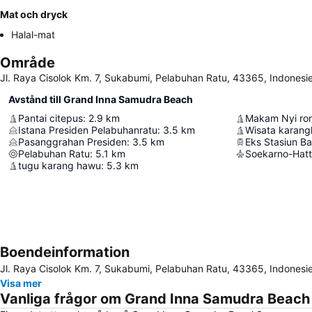
Mat och dryck
Halal-mat
Område
Jl. Raya Cisolok Km. 7, Sukabumi, Pelabuhan Ratu, 43365, Indonesi
Avstånd till Grand Inna Samudra Beach
Pantai citepus
:
2.9
km
Makam Nyi ror
Istana Presiden Pelabuhanratu
:
3.5
km
Wisata karan
Pasanggrahan Presiden
:
3.5
km
Eks Stasiun B
Pelabuhan Ratu
:
5.1
km
Soekarno-Hatta
tugu karang hawu
:
5.3
km
Boendeinformation
Jl. Raya Cisolok Km. 7, Sukabumi, Pelabuhan Ratu, 43365, Indonesi
Visa mer
Vanliga frågor om Grand Inna Samudra Beach