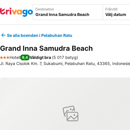
Destination
Från/till
Välj datum
Se alla boenden i Pelabuhan Ratu
Grand Inna Samudra Beach
Hotell
Väldigt bra
(
5 017 betyg
)
8,4
3 Stjärnor
Jl. Raya Cisolok Km. 7, Sukabumi, Pelabuhan Ratu, 43365, Indonesi