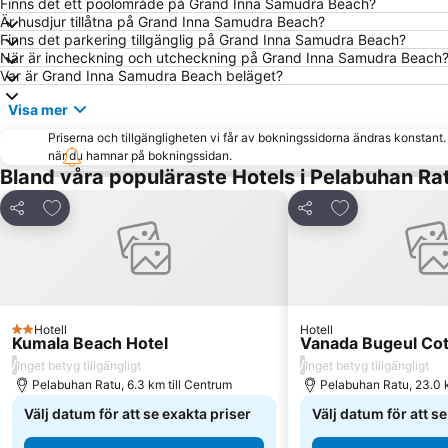
Finns det ett poolområde på Grand Inna Samudra Beach?
Är husdjur tillåtna på Grand Inna Samudra Beach?
Finns det parkering tillgänglig på Grand Inna Samudra Beach?
När är incheckning och utcheckning på Grand Inna Samudra Beach
Var är Grand Inna Samudra Beach beläget?
Visa mer
Priserna och tillgängligheten vi får av bokningssidorna ändras konstant
när du hamnar på bokningssidan.
Bland våra populäraste Hotels i Pelabuhan Ra
Lägg till i Mina Favoriter
Lägg till i Mina
Dela
Dela
Hotell
Hotell
2 Stjärnor
Kumala Beach Hotel
Vanada Bugeul Co
/
/
Inget betyg tillgängligt
Inget betyg tillgängligt
Pelabuhan Ratu, 6.3 km till Centrum
Pelabuhan Ratu, 23.0 k
Välj datum för att se exakta priser
Välj datum för att s