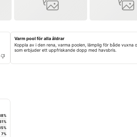
Varm pool för alla åldrar
Koppla av i den rena, varma poolen, lämplig för både vuxna 
som erbjuder ett uppfriskande dopp med havsbris.
38
%
31
%
15
%
7
%