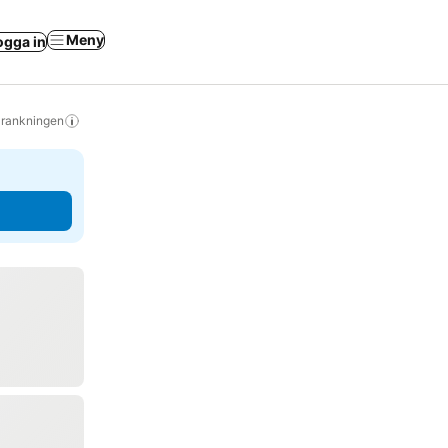
Meny
ogga in
s rankningen