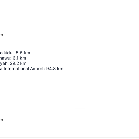
en
o kidul
:
5.6
km
ghawu
:
6.1
km
ayah
:
29.2
km
 International Airport
:
94.8
km
Förstora kartan
en