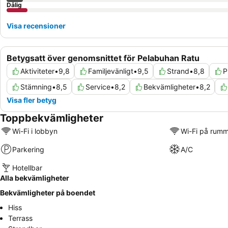
Dålig
Visa recensioner
Betygsatt över genomsnittet för Pelabuhan Ratu
Aktiviteter
•
9,8
Familjevänligt
•
9,5
Strand
•
8,8
P
Stämning
•
8,5
Service
•
8,2
Bekvämligheter
•
8,2
Visa fler betyg
Toppbekvämligheter
Wi-Fi i lobbyn
Wi-Fi på rum
Parkering
A/C
Hotellbar
Alla bekvämligheter
Bekvämligheter på boendet
Hiss
Terrass