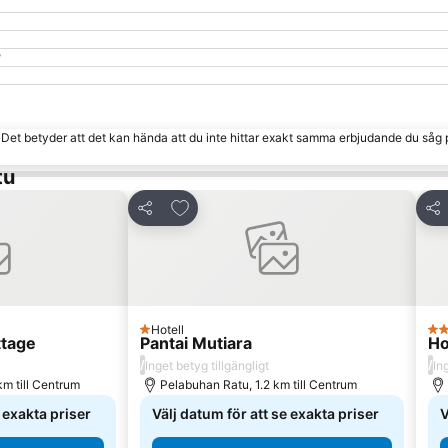
?
. Det betyder att det kan hända att du inte hittar exakt samma erbjudande du såg 
tu
 Favoriter
Lägg till i Mina Favoriter
Dela
Del
Hotell
1 Stjärnor
2 S
ttage
Pantai Mutiara
Ho
/
/
Inget betyg tillgängligt
In
m till Centrum
Pelabuhan Ratu, 1.2 km till Centrum
e exakta priser
Välj datum för att se exakta priser
V