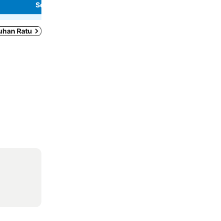
Se priser
Se priser
buhan Ratu