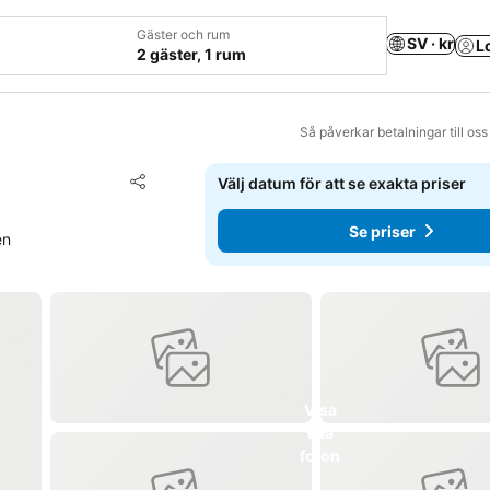
Gäster och rum
SV · kr
L
2 gäster, 1 rum
Så påverkar betalningar till os
Lägg till i Mina Favoriter
Välj datum för att se exakta priser
Dela
Se priser
en