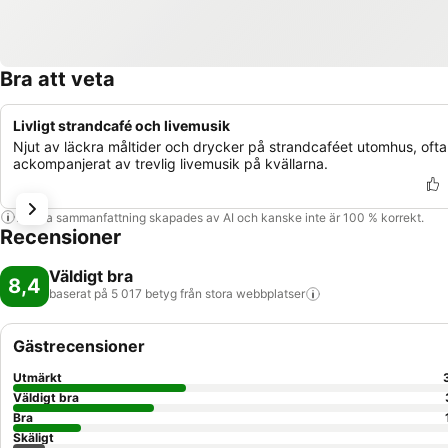
Bra att veta
Livligt strandcafé och livemusik
Njut av läckra måltider och drycker på strandcaféet utomhus, ofta
ackompanjerat av trevlig livemusik på kvällarna.
Denna sammanfattning skapades av AI och kanske inte är 100 % korrekt.
Recensioner
Väldigt bra
8,4
baserat på 5 017 betyg från stora
webbplatser
Gästrecensioner
Utmärkt
Väldigt bra
Bra
Skäligt