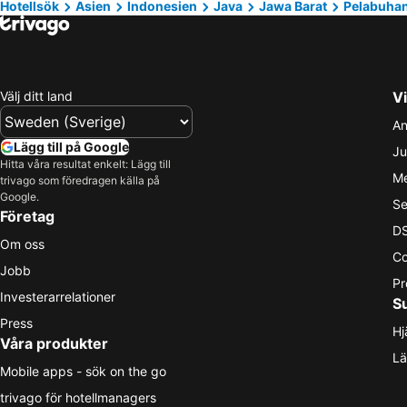
Hotellsök
Asien
Indonesien
Java
Jawa Barat
Pelabuhan
Välj ditt land
Vi
An
Lägg till på Google
Ju
Hitta våra resultat enkelt: Lägg till
Me
trivago som föredragen källa på
Google.
Se
Företag
DS
Om oss
Co
Jobb
Pr
Investerarrelationer
S
Press
Hj
Våra produkter
Lä
Mobile apps - sök on the go
trivago för hotellmanagers