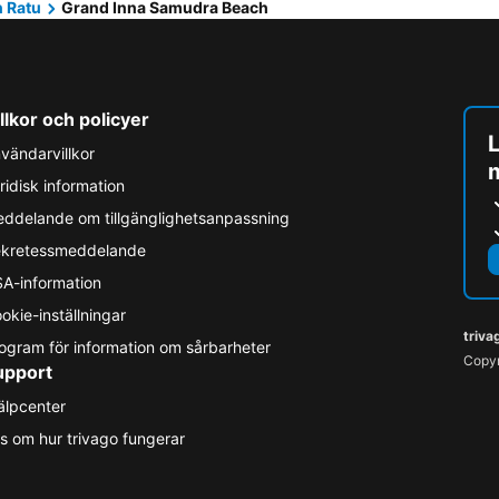
 Ratu
Grand Inna Samudra Beach
llkor och policyer
L
vändarvillkor
ridisk information
ddelande om tillgänglighetsanpassning
kretessmeddelande
A-information
okie-inställningar
triva
ogram för information om sårbarheter
Copyr
upport
älpcenter
s om hur trivago fungerar