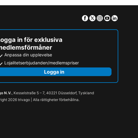
Facebook
Twitter
Instagram
Youtube
Linkedin
ogga in för exklusiva
medlemsförmåner
Anpassa din upplevelse
Lojalitetserbjudanden/medlemspriser
Logga in
go N.V.
, Kesselstraße 5 – 7, 40221 Düsseldorf, Tyskland
ight 2026 trivago | Alla rättigheter förbehållna.