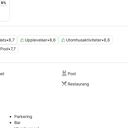
9
%
lats
•
8,7
Upplevelser
•
8,6
Utomhusaktiviteter
•
8,6
Pool
•
7,7
met
Pool
Restaurang
Parkering
Bar