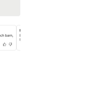
Historisk charm med moderna uppdateringar
och barn,
Bo på ett legendariskt hotell med en rik historia, ursprun
Indonesiens första president, nu med renoverade rum och