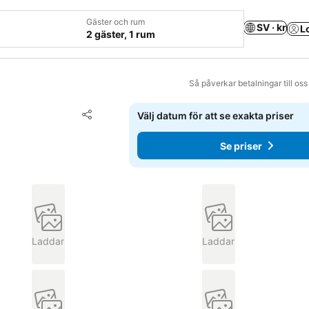
Gäster och rum
SV · kr
L
2 gäster, 1 rum
Så påverkar betalningar till os
Lägg till i Mina Favoriter
Välj datum för att se exakta priser
Dela
Se priser
Laddar
Laddar