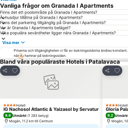
Vanliga frågor om Granada I Apartments
Finns det ett poolområde på Granada I Apartments?
Är husdjur tillåtna på Granada I Apartments?
Finns det parkering tillgänglig på Granada I Apartments?
Var är Granada I Apartments beläget?
Vilka populära sevärdheter ligger nära Granada I Apartments?
Visa mer
Priserna och tillgängligheten vi får av bokningssidorna ändras konstant
när du hamnar på bokningssidan.
Bland våra populäraste Hotels i Patalavaca
Lägg till i Mina Favoriter
Lägg t
Dela
Dela
Hotell
Hotell
4 Stjärnor
4 Stjärnor
IG Nachosol Atlantic & Yaizasol by Servatur
Gloria Pa
8,6
9,2
Utmärkt
(
1 283 betyg
)
Utmärk
Mogán, 11.2 km till Centrum
Mogán, 10