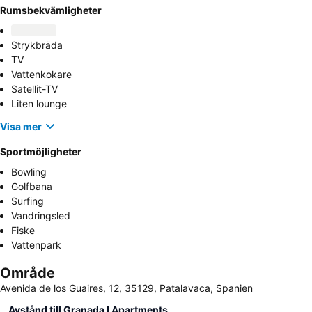
Rumsbekvämligheter
Strykbräda
TV
Vattenkokare
Satellit-TV
Liten lounge
Visa mer
Sportmöjligheter
Bowling
Golfbana
Surfing
Vandringsled
Fiske
Vattenpark
Område
Avenida de los Guaires, 12, 35129, Patalavaca, Spanien
Avstånd till Granada I Apartments