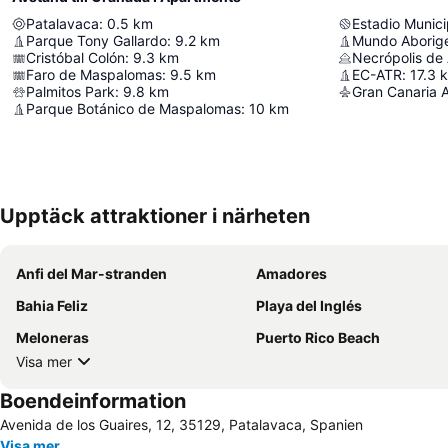
Patalavaca
:
0.5
km
Estadio Munic
Parque Tony Gallardo
:
9.2
km
Mundo Aborig
Cristóbal Colón
:
9.3
km
Necrópolis de 
Faro de Maspalomas
:
9.5
km
EC-ATR
:
17.3
Palmitos Park
:
9.8
km
Gran Canaria A
Parque Botánico de Maspalomas
:
10
km
Upptäck attraktioner i närheten
Anfi del Mar-stranden
Amadores
Bahia Feliz
Playa del Inglés
Meloneras
Puerto Rico Beach
Visa mer
Boendeinformation
Avenida de los Guaires, 12, 35129, Patalavaca, Spanien
Visa mer