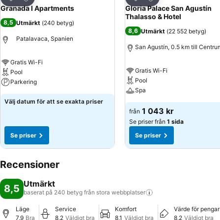
Dela
Dela
Granada I Apartments
Gloria Palace San Agustín
Thalasso & Hotel
8,5
Utmärkt
(
240 betyg
)
8,6
Utmärkt
(
22 552 betyg
)
Patalavaca, Spanien
San Agustín, 0.5 km till Centru
Gratis Wi-Fi
Gratis Wi-Fi
Pool
Pool
Parkering
Spa
Välj datum för att se exakta priser
1 043 kr
från
Se priser från
1 sida
Se priser
Se priser
Recensioner
Utmärkt
8,5
baserat på 240 betyg från stora
webbplatser
Läge
Service
Komfort
Värde för penga
7,9
Bra
8,2
Väldigt bra
8,1
Väldigt bra
8,2
Väldigt bra