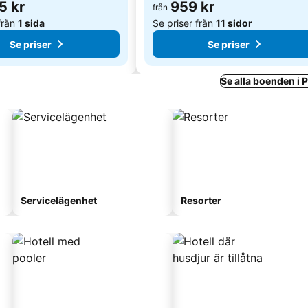
5 kr
959 kr
från
från
1 sida
Se priser från
11 sidor
Se priser
Se priser
Se alla boenden i 
Servicelägenhet
Resorter