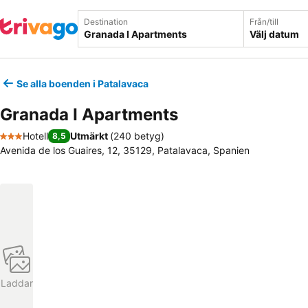
Destination
Från/till
Välj datum
Se alla boenden i Patalavaca
Granada I Apartments
Hotell
Utmärkt
(
240 betyg
)
8,5
3 Stjärnor
Avenida de los Guaires, 12, 35129, Patalavaca, Spanien
Laddar