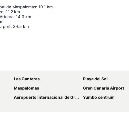
ipal de Maspalomas
:
10.1
km
en
:
11.2
km
Arteara
:
14.3
km
km
irport
:
34.5
km
Förstora kartan
Las Canteras
Playa del Sol
Maspalomas
Gran Canaria Airport
Aeropuerto Internacional de Gran Canaria
Yumbo centrum