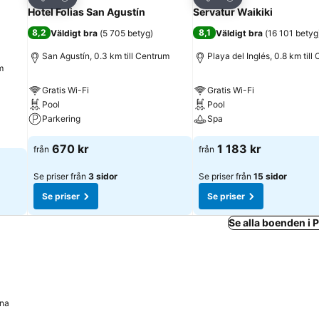
Dela
Dela
Hotel Folias San Agustín
Servatur Waikiki
8,2
8,1
Väldigt bra
(
5 705 betyg
)
Väldigt bra
(
16 101 betyg
San Agustín, 0.3 km till Centrum
Playa del Inglés, 0.8 km till
m
Gratis Wi-Fi
Gratis Wi-Fi
Pool
Pool
Parkering
Spa
670 kr
1 183 kr
från
från
Se priser från
3 sidor
Se priser från
15 sidor
Se priser
Se priser
Se alla boenden i 
rna