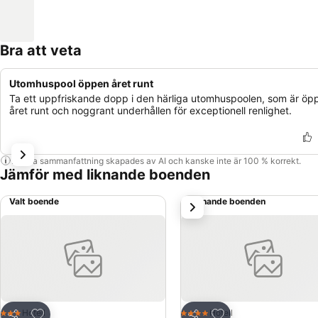
Bra att veta
Utomhuspool öppen året runt
Ta ett uppfriskande dopp i den härliga utomhuspoolen, som är öp
året runt och noggrant underhållen för exceptionell renlighet.
Denna sammanfattning skapades av AI och kanske inte är 100 % korrekt.
Jämför med liknande boenden
Valt boende
Liknande boenden
nästa
Lägg till i Mina Favoriter
Lägg till i Mina Favo
Hotell
Hotell
3 Stjärnor
4 Stjärnor