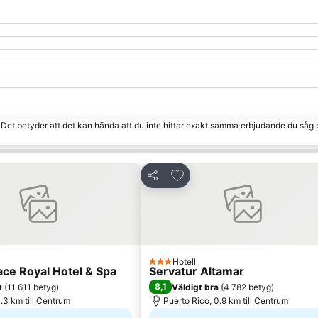
. Det betyder att det kan hända att du inte hittar exakt samma erbjudande du såg 
ill i Mina Favoriter
Lägg till i Mina Favoriter
Dela
Hotell
3 Stjärnor
lace Royal Hotel & Spa
Servatur Altamar
8,1
t
(
11 611 betyg
)
Väldigt bra
(
4 782 betyg
)
.3 km till Centrum
Puerto Rico, 0.9 km till Centrum