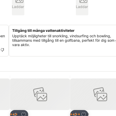
Laddar
Laddar
Tillgång till många vattenaktiviteter
pen
Upptäck möjligheter till snorkling, vindsurfing och bowling,
tillsammans med tillgång till en golfbana, perfekt för dig som g
vara aktiv.
riter
Lägg till i Mina Favoriter
Lägg till i Mina Fa
Hotell
Hotell
3 Stjärnor
4 Stjärnor