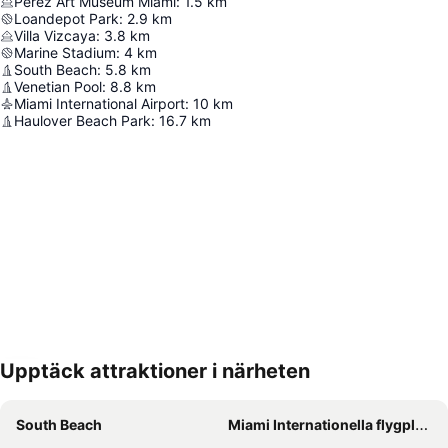
Pérez Art Museum Miami
:
1.5
km
Loandepot Park
:
2.9
km
Villa Vizcaya
:
3.8
km
Marine Stadium
:
4
km
South Beach
:
5.8
km
Venetian Pool
:
8.8
km
Miami International Airport
:
10
km
Haulover Beach Park
:
16.7
km
Upptäck attraktioner i närheten
Förstora kartan
South Beach
Miami Internationella flygplats