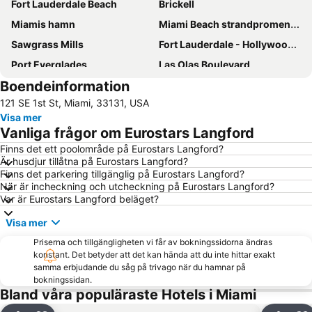
Fort Lauderdale Beach
Brickell
Miamis hamn
Miami Beach strandpromenad
Sawgrass Mills
Fort Lauderdale - Hollywood International Airport
Port Everglades
Las Olas Boulevard
Boendeinformation
Dolphin Mall
Ocean Drive
121 SE 1st St, Miami, 33131, USA
Art Deco distriktet
Coconut Grove
Visa mer
Bal Harbour Shops
Collins Avenue
Vanliga frågor om Eurostars Langford
Keys Islands
University of Miami
Finns det ett poolområde på Eurostars Langford?
Är husdjur tillåtna på Eurostars Langford?
Kaseya Center
Alvin's Island - Tropical Department Stores
Finns det parkering tillgänglig på Eurostars Langford?
Chase Stadium
Downtown Miami
När är incheckning och utcheckning på Eurostars Langford?
Var är Eurostars Langford beläget?
Bayfront Park
Wynwood-Edgewater
Visa mer
Venetian Pool
Hard Rock Stadium
Priserna och tillgängligheten vi får av bokningssidorna ändras
LoanDepot Park
Midtown
konstant. Det betyder att det kan hända att du inte hittar exakt
Miami Beach Marina
Lummusparken
samma erbjudande du såg på trivago när du hamnar på
bokningssidan.
Bayside District
South Brickell
Bland våra populäraste Hotels i Miami
South Pointe-parken
Southwest Grove