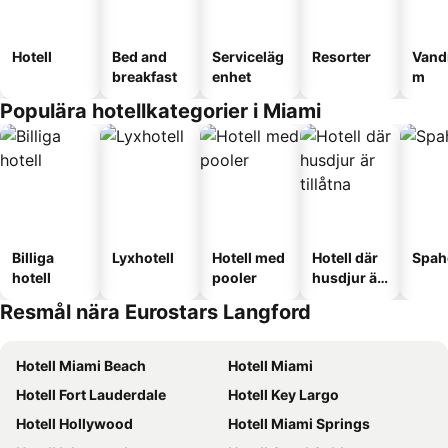
Hotell
Bed and
Serviceläg
Resorter
Vand
breakfast
enhet
m
Populära hotellkategorier i Miami
Billiga
Lyxhotell
Hotell med
Hotell där
Spah
hotell
pooler
husdjur är
tillåtna
Resmål nära Eurostars Langford
Hotell Miami Beach
Hotell Miami
Hotell Fort Lauderdale
Hotell Key Largo
Hotell Hollywood
Hotell Miami Springs