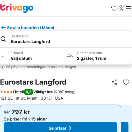
Favoriter
Logga 
Me
Se alla boenden i Miami
Destination
Eurostars Langford
Från/till
Gäster och rum
Välj datum
2 gäster, 1 rum
Så påverkar betalningar till oss rankningen
Eurostars Langford
Dela
Läg
Hotell
8,3
Väldigt bra
(
6 987 betyg
)
4 Stjärnor
121 SE 1st St, Miami, 33131, USA
797 kr
797 kr
från
från
Se priser från
15 sidor
Se priser från
15 sidor
Se priser
Se priser