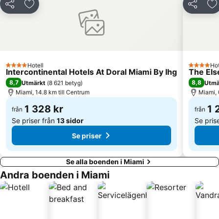
Dela
Lägg till i Mina Favoriter
Dela
Lä
Dadeland Mall
Bay Cruise Evening
Bayside Marketplace
Miami River
Lincoln Road
Espanola Way
Miami Beach kongresscenter
Bill Baggs Cape Florida State Park
Hotell
Hot
Hard Rock Cafe Miami
Florida Grand Opera
4 Stjärnor
4 Stjärno
Intercontinental Hotels At Doral Miami By Ihg
The Els
Marlins Ballpark
Design District
8,7
8,8
Utmärkt
(
8 621 betyg
)
Utmä
Miami, 14.8 km till Centrum
Miami, 
Miami Beach Golf Club
Miami Duck Tours
1 328 kr
1 
Miami City Hall
från
Aventura Mall
från
Se priser från
13 sidor
Se pris
Se priser
Se alla boenden i Miami
Andra boenden i Miami