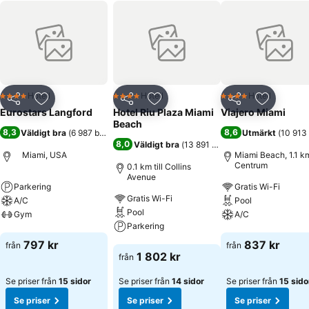
Hotell
Hotell
Hotell
4 Stjärnor
4 Stjärnor
4 Stjärnor
Dela
Lägg till i Mina Favoriter
Dela
Lägg till i Mina Favoriter
Dela
Lägg till
Eurostars Langford
Hotel Riu Plaza Miami
Viajero Miami
Beach
8,3
8,6
Väldigt bra
(
6 987 betyg
)
Utmärkt
(
10 913
8,0
Väldigt bra
(
13 891 betyg
)
Miami, USA
Miami Beach, 1.1 km 
Centrum
0.1 km till Collins
Avenue
Parkering
Gratis Wi-Fi
Gratis Wi-Fi
A/C
Pool
Pool
Gym
A/C
Parkering
Se priser
Se priser
797 kr
837 kr
från
från
Se priser
1 802 kr
från
Se priser från
15 sidor
Se priser från
14 sidor
Se priser från
15 sido
Se priser
Se priser
Se priser