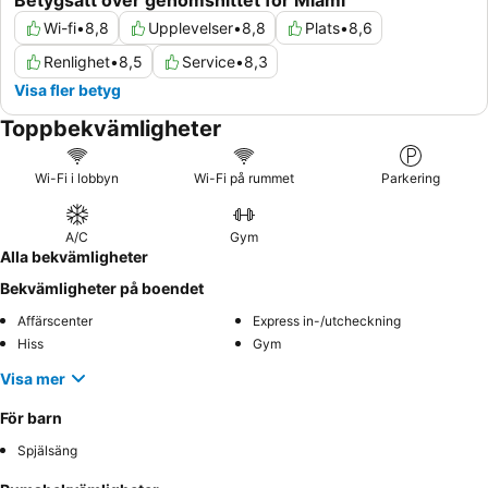
Betygsatt över genomsnittet för Miami
Wi-fi
•
8,8
Upplevelser
•
8,8
Plats
•
8,6
Renlighet
•
8,5
Service
•
8,3
Visa fler betyg
Toppbekvämligheter
Wi-Fi i lobbyn
Wi-Fi på rummet
Parkering
A/C
Gym
Alla bekvämligheter
Bekvämligheter på boendet
Affärscenter
Express in-/utcheckning
Hiss
Gym
Visa mer
För barn
Spjälsäng