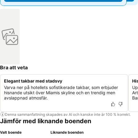
Bra att veta
Elegant takbar med stadsvy
Hi
Varva ner på hotellets sofistikerade takbar, som erbjuder
Up
hisnande utsikt över Miamis skyline och en trendig men
Ar
avslappnad atmosfär.
Ba
Denna sammanfattning skapades av AI och kanske inte är 100 % korrekt.
Jämför med liknande boenden
Valt boende
Liknande boenden