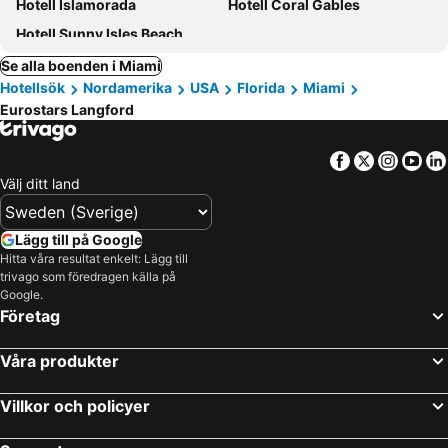
Hotell Islamorada
Hotell Coral Gables
Hotell Sunny Isles Beach
Se alla boenden i Miami
Hotellsök
Nordamerika
USA
Florida
Miami
Eurostars Langford
Facebook
Twitter
Insta
Yo
Välj ditt land
Lägg till på Google
Hitta våra resultat enkelt: Lägg till
trivago som föredragen källa på
Google.
Företag
Våra produkter
Villkor och policyer