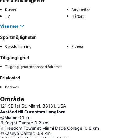
Rumsbekvämligheter
Dusch
Strykbräda
TV
Hårtork
Visa mer
Sportmöjligheter
Cykeluthyrning
Fitness
Tillgänglighet
Tillgänglighetsanpassad åtkomst
Friskvård
Badrock
Område
121 SE 1st St, Miami, 33131, USA
Avstånd till Eurostars Langford
Miami
:
0.1
km
Knight Center
:
0.2
km
Freedom Tower at Miami Dade College
:
0.8
km
Kaseya Center
:
0.9
km