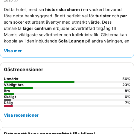
Detta hotell, med sin
historiska charm
i en vackert bevarad
före detta bankbyggnad, är ett perfekt val för
turister
och
par
som söker ett urbant äventyr med utmärkt värde. Dess
utmärkta
läge i centrum
erbjuder oöverträffad tillgång till
Miamis viktigaste sevärdheter och kollektivtrafik. Gästerna kan
koppla av i den inbjudande
Sofa Lounge
på andra våningen, en
perfekt plats för avkoppling. Personalen får konsekvent högt
Visa mer
beröm för sin exceptionella vänlighet och professionalism, vilket
kompletterar den "fantastiska" och "läckra"
frukostbuffén
som
erbjuder ett brett utbud av färska alternativ. För en riktigt
Gästrecensioner
bekväm vistelse, överväg att be om ett rum på en högre våning
för potentiellt bättre utsikt och en ännu tystare upplevelse.
Utmärkt
56
%
Väldigt bra
23
%
Bra
8
%
Skäligt
6
%
Dålig
7
%
Visa recensioner