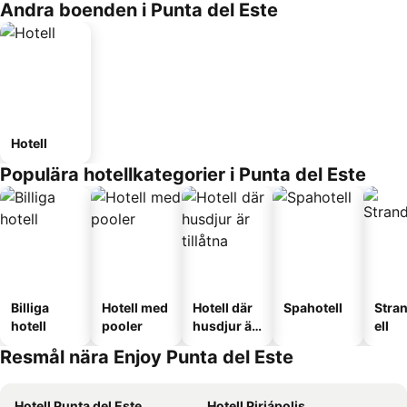
Andra boenden i Punta del Este
Hotell
Populära hotellkategorier i Punta del Este
Billiga
Hotell med
Hotell där
Spahotell
Stra
hotell
pooler
husdjur är
ell
tillåtna
Resmål nära Enjoy Punta del Este
Hotell Punta del Este
Hotell Piriápolis