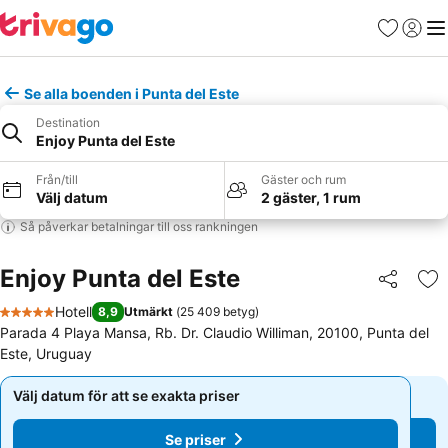
Favoriter
Logga 
Me
Se alla boenden i Punta del Este
Destination
Enjoy Punta del Este
Från/till
Gäster och rum
Välj datum
2 gäster, 1 rum
Så påverkar betalningar till oss rankningen
Enjoy Punta del Este
Dela
Läg
Hotell
8,9
Utmärkt
(
25 409 betyg
)
5 Stjärnor
Parada 4 Playa Mansa, Rb. Dr. Claudio Williman, 20100, Punta del
Este, Uruguay
Välj datum för att se exakta priser
Välj datum för att se exakta priser
Se priser
Se priser