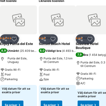
Valt boende
Liknande boenden
Hotell
Hotell
Hotell
5 Stjärnor
3 Stjärnor
3 Stjärnor
Dela
Lägg till i Mina Favoriter
Dela
Lägg till i Mina Favoriter
Dela
Lägg till
Enjoy Punta del Este
Sunset Beach Hotel
Seaview Hotel
Boutique
8,9
8,0
Utmärkt
(
25 409 betyg
)
Väldigt bra
(
4 493 betyg
)
7,9
Bra
(
1 454 betyg
Punta del Este,
Punta del Este, 1.3 km
Uruguay
till Centrum
Punta del Este, 0.3
till Centrum
Gratis Wi-Fi
Gratis Wi-Fi
Gratis Wi-Fi
Pool
Pool
Parkering
Parkering
Spa
A/C
Välj datum för att se
Välj datum för att se
exakta priser
exakta priser
Välj datum för att se
exakta priser
Se priser
Se priser
Se priser