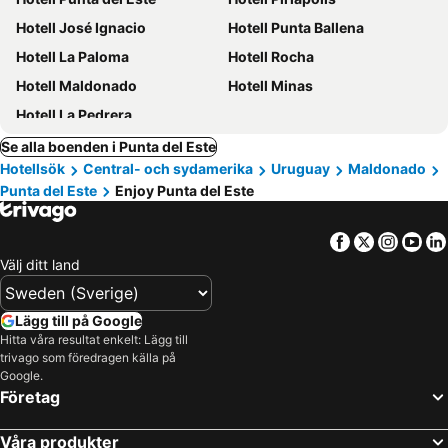
Hotell José Ignacio
Hotell Punta Ballena
Hotell La Paloma
Hotell Rocha
Hotell Maldonado
Hotell Minas
Hotell La Pedrera
Se alla boenden i Punta del Este
Hotellsök
Central- och sydamerika
Uruguay
Maldonado
Punta del Este
Enjoy Punta del Este
Facebook
Twitter
Insta
Yo
Välj ditt land
Lägg till på Google
Hitta våra resultat enkelt: Lägg till
trivago som föredragen källa på
Google.
Företag
Våra produkter