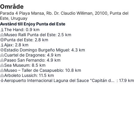
Område
Parada 4 Playa Mansa, Rb. Dr. Claudio Williman, 20100, Punta del
Este, Uruguay
Avstånd till Enjoy Punta del Este
The Hand
:
0.9
km
Museo Ralli Punta del Este
:
2.5
km
Punta del Este
:
2.8
km
Ajax
:
2.8
km
Estadio Domingo Burgeño Miguel
:
4.3
km
Cuartel de Dragones
:
4.9
km
Paseo San Fernando
:
4.9
km
Sea Museum
:
8.5
km
Museo – Taller de Casapueblo
:
10.8
km
Arboleto Lussich
:
11.5
km
Aeropuerto Internacional Laguna del Sauce "Capitán de Corbeta Carlos Curbelo"
:
17.9
km