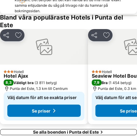
samma erbjudande du såg på trivago när du hamnar på
bokningssidan.
Bland våra populäraste Hotels i Punta del
Este
Dela
Lägg till i Mina Favoriter
Dela
Lägg till i Mi
Hotell
Hotell
3 Stjärnor
3 Stjärnor
Hotel Ajax
Seaview Hotel Bou
8,3
7,9
Väldigt bra
(
3 811 betyg
)
Bra
(
1 454 betyg
)
Punta del Este, 1.3 km till Centrum
Punta del Este, 0.3 km 
Välj datum för att se exakta priser
Välj datum för att s
Se priser
Se prise
Se alla boenden i Punta del Este