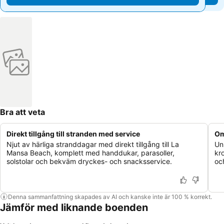
Bra att veta
Direkt tillgång till stranden med service
Om
Njut av härliga stranddagar med direkt tillgång till La
Un
Mansa Beach, komplett med handdukar, parasoller,
kr
solstolar och bekväm dryckes- och snacksservice.
oc
Denna sammanfattning skapades av AI och kanske inte är 100 % korrekt.
Jämför med liknande boenden