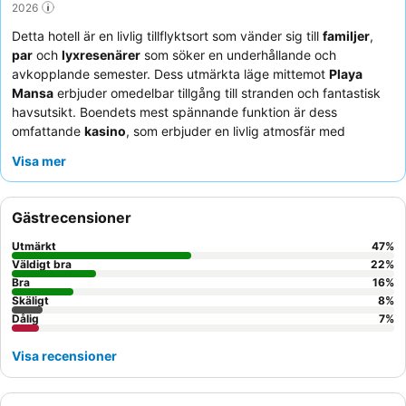
2026
Detta hotell är en livlig tillflyktsort som vänder sig till
familjer
,
par
och
lyxresenärer
som söker en underhållande och
avkopplande semester. Dess utmärkta läge mittemot
Playa
Mansa
erbjuder omedelbar tillgång till stranden och fantastisk
havsutsikt. Boendets mest spännande funktion är dess
omfattande
kasino
, som erbjuder en livlig atmosfär med
liveband och olika spelalternativ. Gästerna berömmer
Visa mer
konsekvent den uppmärksamma personalen och
restaurangen
Las Brisas
för dess utsökta mat och utmärkta service, särskilt
rätterna med färsk fisk. För en verkligt bortskämd upplevelse,
Gästrecensioner
överväg att boka ett rum med havsutsikt och balkong för att
njuta av de vackra omgivningarna.
Utmärkt
47
%
Väldigt bra
22
%
Bra
16
%
Skäligt
8
%
Dålig
7
%
Visa recensioner