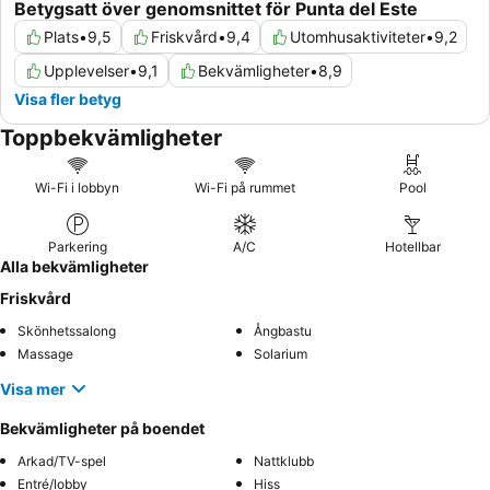
Betygsatt över genomsnittet för Punta del Este
Plats
•
9,5
Friskvård
•
9,4
Utomhusaktiviteter
•
9,2
Upplevelser
•
9,1
Bekvämligheter
•
8,9
Visa fler betyg
Toppbekvämligheter
Wi-Fi i lobbyn
Wi-Fi på rummet
Pool
Parkering
A/C
Hotellbar
Alla bekvämligheter
Friskvård
Skönhetssalong
Ångbastu
Massage
Solarium
Visa mer
Bekvämligheter på boendet
Arkad/TV-spel
Nattklubb
Entré/lobby
Hiss