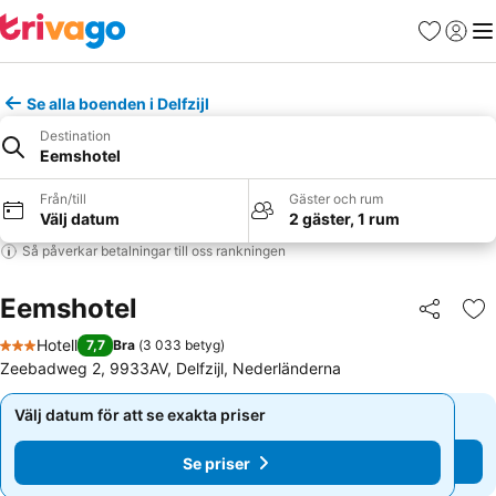
Favoriter
Logga 
Me
Se alla boenden i Delfzijl
Destination
Eemshotel
Från/till
Gäster och rum
Välj datum
2 gäster, 1 rum
Så påverkar betalningar till oss rankningen
Eemshotel
Dela
Läg
Hotell
7,7
Bra
(
3 033 betyg
)
3 Stjärnor
Zeebadweg 2, 9933AV, Delfzijl, Nederländerna
Välj datum för att se exakta priser
Välj datum för att se exakta priser
Se priser
Se priser