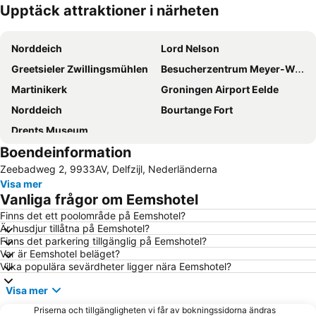
Upptäck attraktioner i närheten
Förstora kartan
Norddeich
Lord Nelson
Greetsieler Zwillingsmühlen
Besucherzentrum Meyer-Werft
Martinikerk
Groningen Airport Eelde
Norddeich
Bourtange Fort
Drents Museum
Boendeinformation
Zeebadweg 2, 9933AV, Delfzijl, Nederländerna
Visa mer
Vanliga frågor om Eemshotel
Finns det ett poolområde på Eemshotel?
Är husdjur tillåtna på Eemshotel?
Finns det parkering tillgänglig på Eemshotel?
Var är Eemshotel beläget?
Vilka populära sevärdheter ligger nära Eemshotel?
Visa mer
Priserna och tillgängligheten vi får av bokningssidorna ändras