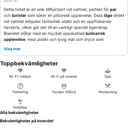
2026
Detta hotell är en unik tillflyktsort vid vattnet, perfekt för
par
och
turister
som söker en pittoresk upplevelse. Dess
läge
direkt
vid vattnet erbjuder fantastisk utsikt och en uppfriskande
havsbris, vilket gör det till en verkligt speciell egenskap.
Boendet ståtar med en mycket uppskattad
kulinarisk
upplevelse
, med utsökt och lyxig mat och dryck som
överträffar standardutbudet. Gästerna berömmer konsekvent
Visa mer
personalen i receptionen för deras vänliga och hjälpsamma
service, och den övergripande matupplevelsen är en höjdpunkt.
Toppbekvämligheter
För en verkligt lugn vistelse bör gästerna be om ett rum som
vetter bort från eventuella störningar från duvor tidigt på
morgonen.
Wi-Fi i lobbyn
Wi-Fi på rummet
Spa
Parkering
Husdjur tillåtna
Restaurang
Hotellbar
Alla bekvämligheter
Bekvämligheter på boendet