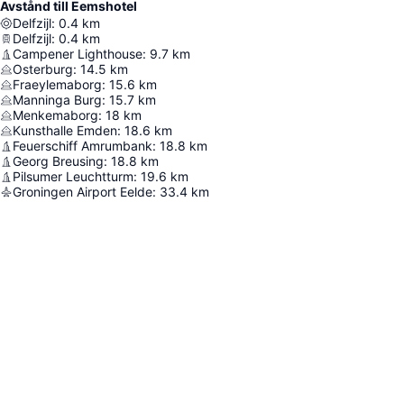
Avstånd till Eemshotel
Delfzijl
:
0.4
km
Delfzijl
:
0.4
km
Campener Lighthouse
:
9.7
km
Osterburg
:
14.5
km
Fraeylemaborg
:
15.6
km
Manninga Burg
:
15.7
km
Menkemaborg
:
18
km
Kunsthalle Emden
:
18.6
km
Feuerschiff Amrumbank
:
18.8
km
Georg Breusing
:
18.8
km
Pilsumer Leuchtturm
:
19.6
km
Groningen Airport Eelde
:
33.4
km