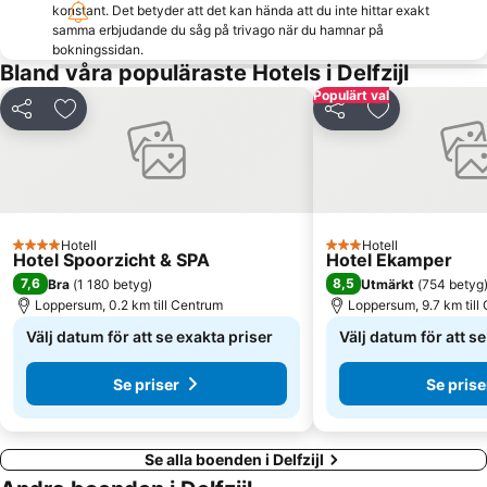
konstant. Det betyder att det kan hända att du inte hittar exakt
samma erbjudande du såg på trivago när du hamnar på
bokningssidan.
Bland våra populäraste Hotels i Delfzijl
Populärt val
Dela
Lägg till i Mina Favoriter
Dela
Lägg till i Mi
Hotell
Hotell
4 Stjärnor
3 Stjärnor
Hotel Spoorzicht & SPA
Hotel Ekamper
7,6
8,5
Bra
(
1 180 betyg
)
Utmärkt
(
754 betyg
Loppersum, 0.2 km till Centrum
Loppersum, 9.7 km till
Välj datum för att se exakta priser
Välj datum för att s
Se priser
Se prise
Se alla boenden i Delfzijl