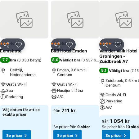
Hotell
Hotell
Hotell
3 Stjärnor
3 Stjärnor
4 Stjärnor
Dela
Lägg till i Mina Favoriter
Dela
Lägg till i Mina Favoriter
Dela
Lägg till
Eemshotel
B&B Hotel Emden
Van der Valk Hotel
Groningen -
7,7
8,0
Bra
(
3 033 betyg
)
Väldigt bra
(
3 537 betyg
)
Zuidbroek A7
Delfzijl,
Emden, 0.6 km till
8,1
Väldigt bra
(
7 15
Nederländerna
Centrum
Zuidbroek, 0.6 km ti
Gratis Wi-Fi
Gratis Wi-Fi
Centrum
Spa
Husdjur tillåtna
Gratis Wi-Fi
Parkering
A/C
Parkering
A/C
Se priser
Se priser
Välj datum för att se
711 kr
från
exakta priser
Se priser
1 054 kr
från
Se priser från
9 sidor
Se priser från
10 sido
Se priser
Se priser
Se priser