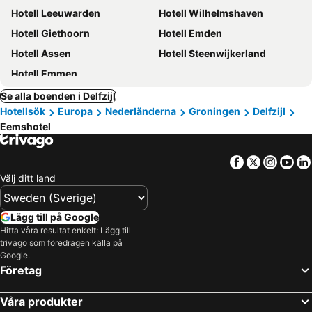
Hotell Leeuwarden
Hotell Wilhelmshaven
Hotell Giethoorn
Hotell Emden
Hotell Assen
Hotell Steenwijkerland
Hotell Emmen
Se alla boenden i Delfzijl
Hotellsök
Europa
Nederländerna
Groningen
Delfzijl
Eemshotel
Facebook
Twitter
Insta
Yo
Välj ditt land
Lägg till på Google
Hitta våra resultat enkelt: Lägg till
trivago som föredragen källa på
Google.
Företag
Våra produkter