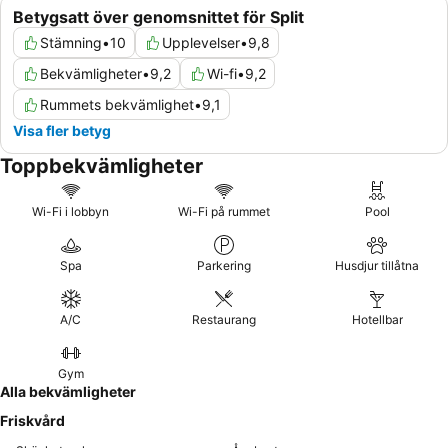
Betygsatt över genomsnittet för Split
Stämning
•
10
Upplevelser
•
9,8
Bekvämligheter
•
9,2
Wi-fi
•
9,2
Rummets bekvämlighet
•
9,1
Visa fler betyg
Toppbekvämligheter
Wi-Fi i lobbyn
Wi-Fi på rummet
Pool
Spa
Parkering
Husdjur tillåtna
A/C
Restaurang
Hotellbar
Gym
Alla bekvämligheter
Friskvård