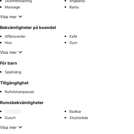
Skönhetssalong
Ångbastu
Massage
Bastu
Visa mer
Bekvämligheter på boendet
Affärscenter
Kafé
Hiss
Gym
Visa mer
För barn
Spjälsäng
Tillgänglighet
Rullstolsanpassat
Rumsbekvämligheter
Badkar
Dusch
Strykbräda
Visa mer