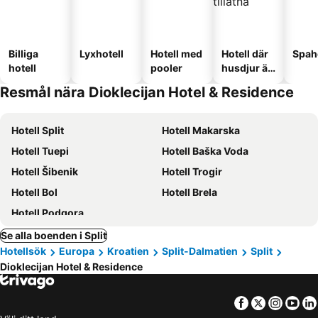
Billiga
Lyxhotell
Hotell med
Hotell där
Spah
hotell
pooler
husdjur är
tillåtna
Resmål nära Dioklecijan Hotel & Residence
Hotell Split
Hotell Makarska
Hotell Tuepi
Hotell Baška Voda
Hotell Šibenik
Hotell Trogir
Hotell Bol
Hotell Brela
Hotell Podgora
Se alla boenden i Split
Hotellsök
Europa
Kroatien
Split-Dalmatien
Split
Dioklecijan Hotel & Residence
Facebook
Twitter
Insta
Yo