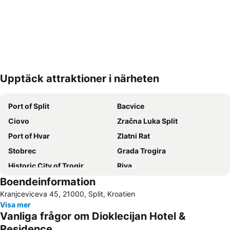
Upptäck attraktioner i närheten
Förstora kartan
Port of Split
Bacvice
Ciovo
Zračna Luka Split
Port of Hvar
Zlatni Rat
Stobrec
Grada Trogira
Historic City of Trogir
Riva
Boendeinformation
Avtobusni kolodvor Split
Bol Airport
Kranjceviceva 45, 21000, Split, Kroatien
Mimice
Palace of Diocletian
Visa mer
Željeznički kolodvor Split
Croatia Boat Show
Vanliga frågor om Dioklecijan Hotel &
Nikolina
Trogír Promenade
Residence