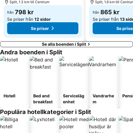
Split, 1.3 km till Centrum
Split, 1.6 km till Centru
798 kr
865 kr
från
från
Se priser från
12 sidor
Se priser från
13 sid
Se priser
Se prise
Se alla boenden i Split
Andra boenden i Split
Hotell
Bed and
Serviceläg
Vandrarhe
Pens
breakfast
enhet
m
Populära hotellkategorier i Split