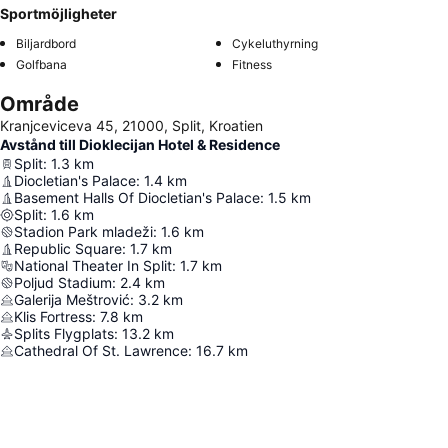
Sportmöjligheter
Biljardbord
Cykeluthyrning
Golfbana
Fitness
Område
Kranjceviceva 45, 21000, Split, Kroatien
Avstånd till Dioklecijan Hotel & Residence
Split
:
1.3
km
Diocletian's Palace
:
1.4
km
Basement Halls Of Diocletian's Palace
:
1.5
km
Split
:
1.6
km
Stadion Park mladeži
:
1.6
km
Republic Square
:
1.7
km
National Theater In Split
:
1.7
km
Poljud Stadium
:
2.4
km
Galerija Meštrović
:
3.2
km
Klis Fortress
:
7.8
km
Splits Flygplats
:
13.2
km
Cathedral Of St. Lawrence
:
16.7
km