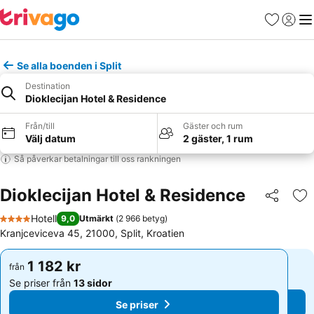
Favoriter
Logga 
Me
Se alla boenden i Split
Destination
Dioklecijan Hotel & Residence
Från/till
Gäster och rum
Välj datum
2 gäster, 1 rum
Så påverkar betalningar till oss rankningen
Dioklecijan Hotel & Residence
Dela
Läg
Hotell
9,0
Utmärkt
(
2 966 betyg
)
4 Stjärnor
Kranjceviceva 45, 21000, Split, Kroatien
1 182 kr
1 182 kr
från
från
Se priser från
13 sidor
Se priser från
13 sidor
Se priser
Se priser