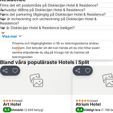
Duga Uvala
Grgur Ninski
Finns det ett poolområde på Dioklecijan Hotel & Residence?
Är husdjur tillåtna på Dioklecijan Hotel & Residence?
Stari Grad Plain
Trg Republike
Finns det parkering tillgänglig på Dioklecijan Hotel & Residence?
När är incheckning och utcheckning på Dioklecijan Hotel &
Solin
Muzej Grada Splita
Residence?
Zlatna Vrata
Poljud
Var är Dioklecijan Hotel & Residence beläget?
Spiagge di Stomorska
Pučišća
Visa mer
Punta
Pakleni Otoci
Priserna och tillgängligheten vi får av bokningssidorna ändras
konstant. Det betyder att det kan hända att du inte hittar exakt
samma erbjudande du såg på trivago när du hamnar på
bokningssidan.
Bland våra populäraste Hotels i Split
Dela
Lägg till i Mina Favoriter
Dela
Lägg till i Mi
Hotell
Hotell
4 Stjärnor
5 Stjärnor
Art Hotel
Atrium Hotel
8,5
8,4
Utmärkt
(
2 646 betyg
)
Väldigt bra
(
1 786 b