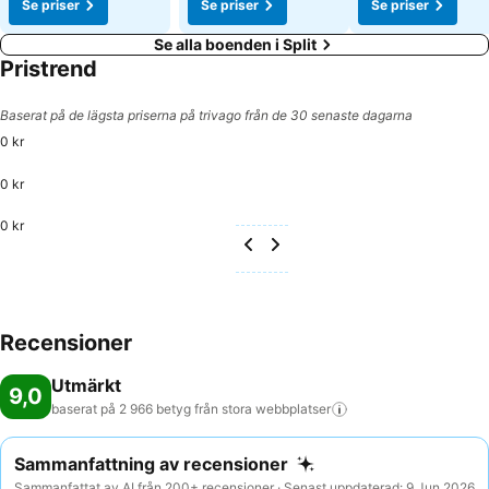
Se priser
Se priser
Se priser
Se alla boenden i Split
Pristrend
Baserat på de lägsta priserna på trivago från de 30 senaste dagarna
0 kr
0 kr
0 kr
Recensioner
Utmärkt
9,0
baserat på 2 966 betyg från stora
webbplatser
Sammanfattning av recensioner
Sammanfattat av AI från 200+ recensioner · Senast uppdaterad: 9 Jun 2026