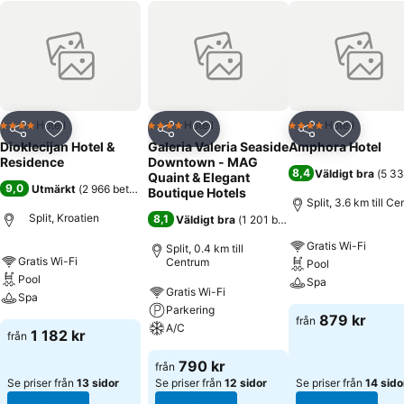
Hotell
Hotell
Hotell
4 Stjärnor
4 Stjärnor
4 Stjärnor
Dela
Lägg till i Mina Favoriter
Dela
Lägg till i Mina Favoriter
Dela
Lägg till
Dioklecijan Hotel &
Galeria Valeria Seaside
Amphora Hotel
Residence
Downtown - MAG
8,4
Väldigt bra
(
5 33
Quaint & Elegant
9,0
Utmärkt
(
2 966 betyg
)
Boutique Hotels
Split, 3.6 km till C
Split, Kroatien
8,1
Väldigt bra
(
1 201 betyg
)
Gratis Wi-Fi
Split, 0.4 km till
Gratis Wi-Fi
Centrum
Pool
Pool
Spa
Gratis Wi-Fi
Spa
Parkering
879 kr
från
A/C
1 182 kr
från
790 kr
från
Se priser från
13 sidor
Se priser från
12 sidor
Se priser från
14 sido