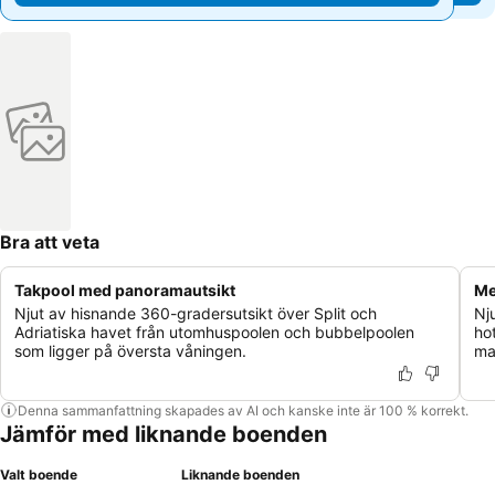
Bra att veta
Takpool med panoramautsikt
Me
Njut av hisnande 360-gradersutsikt över Split och
Nj
Adriatiska havet från utomhuspoolen och bubbelpoolen
ho
som ligger på översta våningen.
ma
Denna sammanfattning skapades av AI och kanske inte är 100 % korrekt.
Jämför med liknande boenden
Valt boende
Liknande boenden